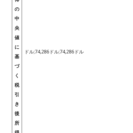
の
中
央
値
に
ドル;74,286ドル;74,286ドル
基
づ
く
税
引
き
後
所
得