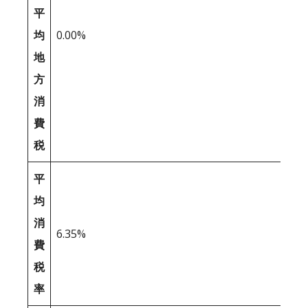
平
均
0.00%
地
方
消
費
税
平
均
消
6.35%
費
税
率