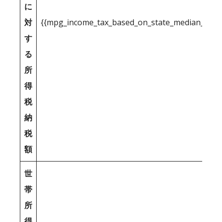
に
対
{{mpg_income_tax_based_on_state_median_inco
す
る
所
得
税
納
税
額
世
帯
所
得