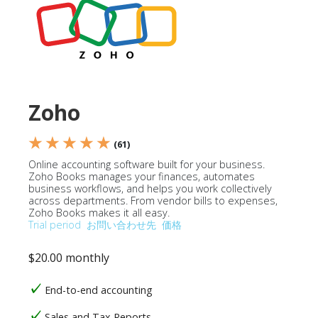
Zoho
★ ★ ★ ★ ★
(61)
Online accounting software built for your business.
Zoho Books manages your finances, automates
business workflows, and helps you work collectively
across departments. From vendor bills to expenses,
Zoho Books makes it all easy.
Trial period
お問い合わせ先
価格
$20.00 monthly
End-to-end accounting
Sales and Tax Reports