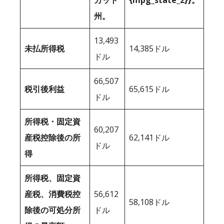
カット
{mpg_state_2}}。
州。
13,493
未払所得税
14,385ドル
ドル
66,507
税引後利益
65,615ドル
ドル
所得税・固定資
60,207
産税控除後の所
62,141ドル
ドル
得
所得税、固定資
産税、消費税控
56,612
58,108ドル
除後の可処分所
ドル