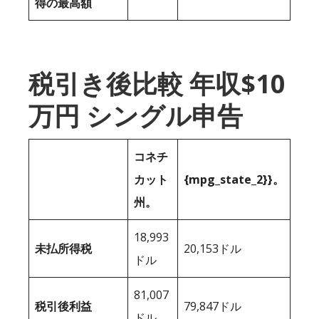
得の最高額
税引き後比較 年収$10
万円 シングル申告
コネチ
カット
{mpg_state_2}}。
州。
18,993
未払所得税
20,153ドル
ドル
81,007
税引後利益
79,847ドル
ドル