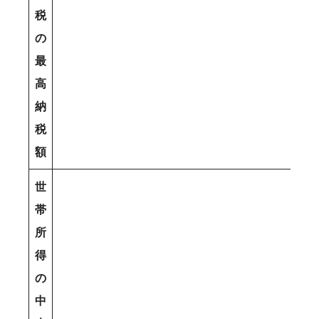
税
の
最
高
納
税
額
世
帯
所
得
の
中