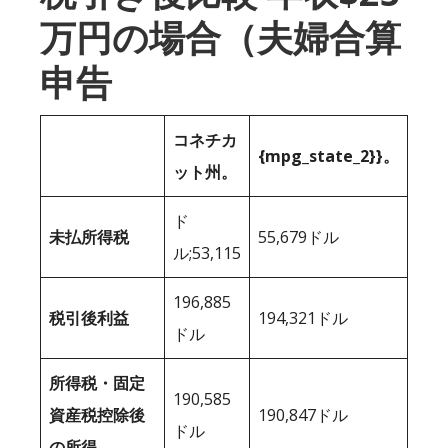
万円の場合（夫婦合算
申告
コネチカ
{mpg_state_2}}。
ット州。
ド
未払所得税
55,679ドル
ル;53,115
196,885
税引後利益
194,321ドル
ドル
所得税・固定
190,585
資産税控除後
190,847ドル
ドル
の所得