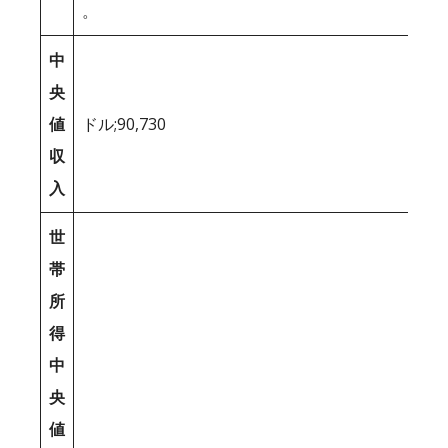
。
中
央
値
ドル;90,730
収
入
世
帯
所
得
中
央
値