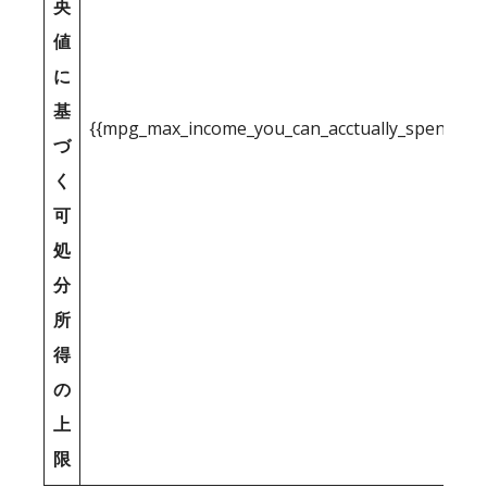
央
値
に
基
{{mpg_max_income_you_can_acctually_spend_inc
づ
く
可
処
分
所
得
の
上
限