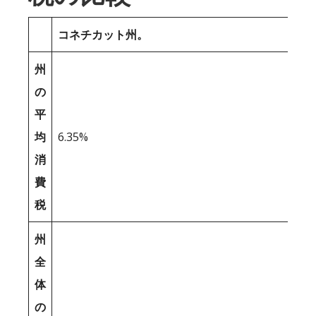
コネチカット州。
州
の
平
均
6.35%
消
費
税
州
全
体
の