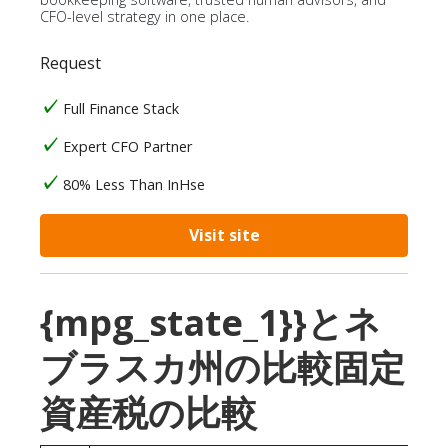
CFO-level strategy in one place.
Request
Full Finance Stack
Expert CFO Partner
80% Less Than InHse
Visit site
{mpg_state_1}}とネ
ブラスカ州の比較固定
資産税の比較