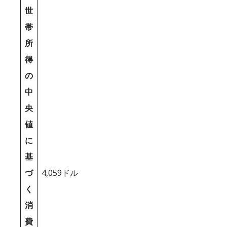
世
帯
所
得
の
中
央
値
に
基
づ
4,059ドル
く
消
費