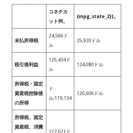
コネチカ
{mpg_state_2}}。
ット州。
24,566ド
未払所得税
25,920ドル
ル
125,434ド
税引後利益
124,080ドル
ル
所得税・固定
ド
資産税控除後
120,606ドル
ル;119,134
の所得
所得税、固定
資産税、消費
112,021ド