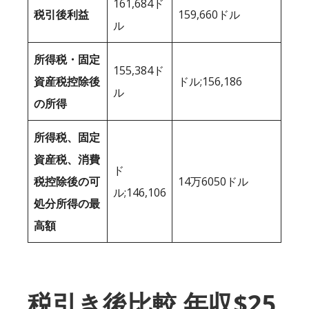
161,684ド
税引後利益
159,660ドル
ル
所得税・固定
155,384ド
資産税控除後
ドル;156,186
ル
の所得
所得税、固定
資産税、消費
ド
税控除後の可
14万6050ドル
ル;146,106
処分所得の最
高額
税引き後比較 年収$25