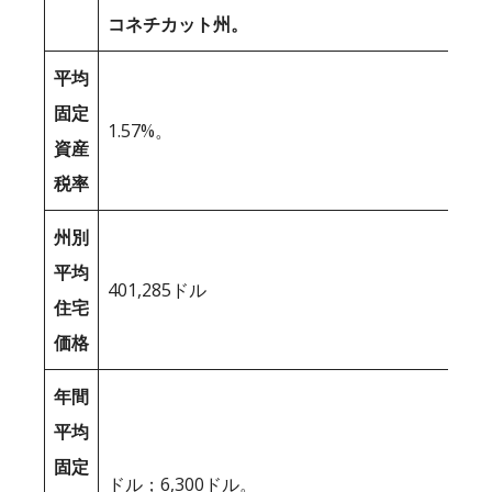
コネチカット州。
平均
固定
1.57%。
資産
税率
州別
平均
401,285ドル
住宅
価格
年間
平均
固定
ドル；6,300ドル。