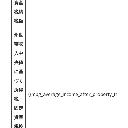
資産
税納
税額
州世
帯収
入中
央値
に基
づく
所得
{{mpg_average_income_after_property_tax_1
税・
固定
資産
税控