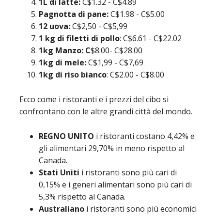
1L di latte:
C$1.32 - C$4.89
Pagnotta di pane:
C$1.98 - C$5.00
12 uova:
C$2,50 - C$5,99
1 kg di filetti di pollo
: C$6.61 - C$22.02
1kg Manzo: C
$8.00- C$28.00
1kg di mele:
C$1,99 - C$7,69
1kg di riso bianco
: C$2.00 - C$8.00
Ecco come i ristoranti e i prezzi del cibo si
confrontano con le altre grandi città del mondo.
REGNO UNITO
i ristoranti costano 4,42% e
gli alimentari 29,70% in meno rispetto al
Canada.
Stati Uniti
i ristoranti sono più cari di
0,15% e i generi alimentari sono più cari di
5,3% rispetto al Canada.
Australiano
i ristoranti sono più economici