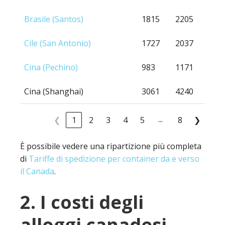
Brasile (Santos)
1815
2205
Cile (San Antonio)
1727
2037
Cina (Pechino)
983
1171
Cina (Shanghai)
3061
4240
...
❮
1
2
3
4
5
8
❯
È possibile vedere una ripartizione più completa
di
Tariffe di spedizione per container da e verso
il Canada
.
2. I costi degli
alloggi canadesi