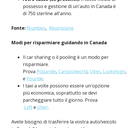
possesso e gestione di un'auto in Canada è
di 750 sterline all'anno.
Fonte:
Numbeo
,
Recensione
Modi per risparmiare guidando in Canada
Il car sharing o il pooling è un modo per
risparmiare.
Prova
Poparide
,
Carpoolworld
,
Uber
,
Luckytogo
,
e
Youride
.
I taxi a volte possono essere un'opzione
più economica, soprattutto se devi
parcheggiare tutto il giorno. Prova
Lyft
e
Uber
.
Avete bisogno di trasferire la vostra auto/veicolo