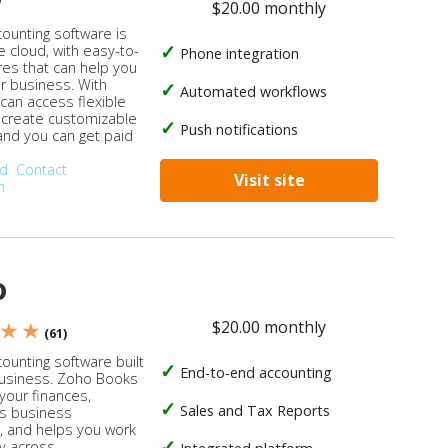
$20.00 monthly
counting software is
e cloud, with easy-to-
Phone integration
res that can help you
ur business. With
Automated workflows
 can access flexible
, create customizable
Push notifications
 and you can get paid
od
Contact
Visit site
n
o
$20.00 monthly
 ★ ★
(61)
ounting software built
End-to-end accounting
business. Zoho Books
our finances,
Sales and Tax Reports
s business
, and helps you work
ly across