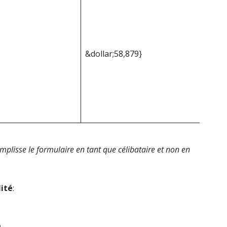
&dollar;58,879}
emplisse le formulaire en tant que célibataire et non en
lité
:
o