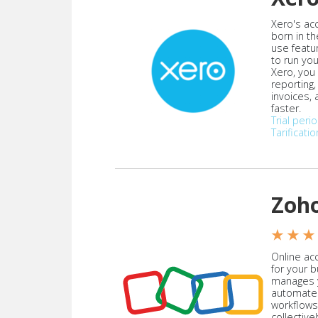
Xero's ac
born in th
use featu
to run yo
Xero, you
reporting
invoices,
faster.
Trial peri
Tarificatio
Zoh
★ ★ ★
Online acc
for your 
manages y
automate
workflows
collective