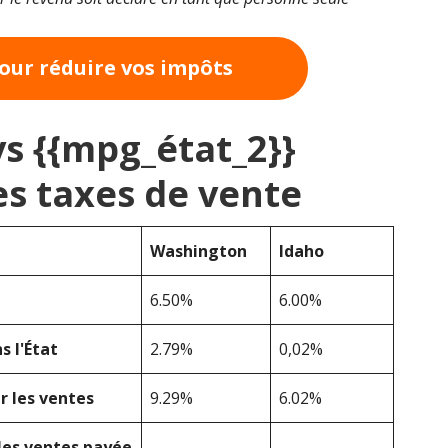
pour réduire vos impôts
vs {{mpg_état_2}}
s taxes de vente
Washington
Idaho
6.50%
6.00%
 l'État
2.79%
0,02%
r les ventes
9.29%
6.02%
les ventes payée