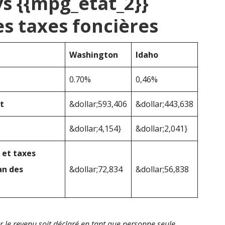
vs {{mpg_état_2}}
s taxes foncières
Washington
Idaho
0.70%
0,46%
t
&dollar;593,406
&dollar;443,638
&dollar;4,154}
&dollar;2,041}
 et taxes
an des
&dollar;72,834
&dollar;56,838
 le revenu soit déclaré en tant que personne seule