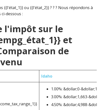
 {{l'état_1}} ou {{l'état_2}} ? ? ? Nous répondons à
 ci-dessous :
l'impôt sur le
empg_état_1}} et
 Comparaison de
revenu
Idaho
1.00%: &dollar;0-&dollar;1,662
3.00%: &dollar;1,663-&dollar;4,9
ncome_tax_range_1}}
4.50%: &dollar;4,988-&dollar;8,3