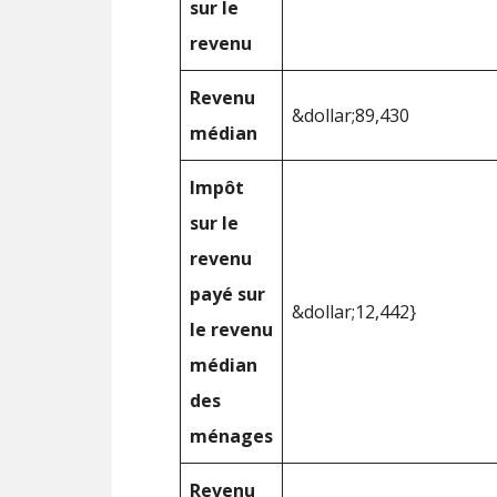
sur le
revenu
Revenu
&dollar;89,430
médian
Impôt
sur le
revenu
payé sur
&dollar;12,442}
le revenu
médian
des
ménages
Revenu