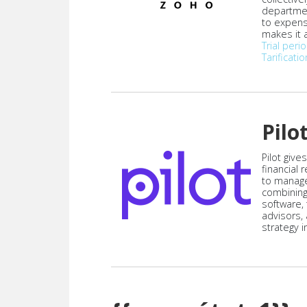
departmen
to expen
makes it a
Trial peri
Tarificatio
Pilo
Pilot give
financial
to manag
combining
software,
advisors,
strategy i