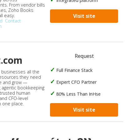
Integrated platform
ts. From vendor bills
ses, Zoho Books
ll easy.
Visit site
od
Contact
n
Request
t.com
Full Finance Stack
s businesses all the
 resources they need
Expert CFO Partner
e and grow —
 agentic bookkeeping
 trusted human
80% Less Than InHse
 and CFO-level
n one place.
Visit site