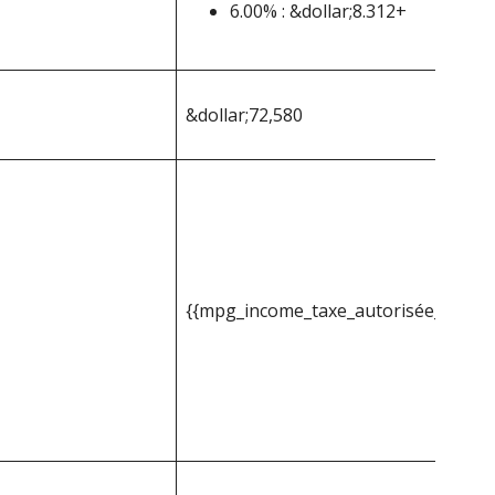
6.00% : &dollar;8.312+
&dollar;72,580
{{mpg_income_taxe_autorisée_basée_s