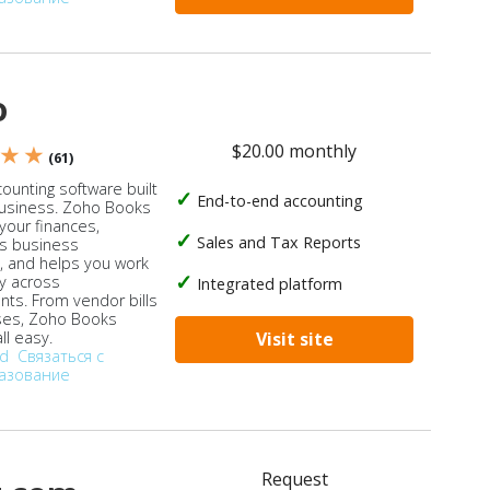
o
$20.00 monthly
 ★ ★
(61)
ounting software built
End-to-end accounting
business. Zoho Books
our finances,
Sales and Tax Reports
s business
, and helps you work
ly across
Integrated platform
ts. From vendor bills
ses, Zoho Books
ll easy.
Visit site
od
Связаться с
азование
Request