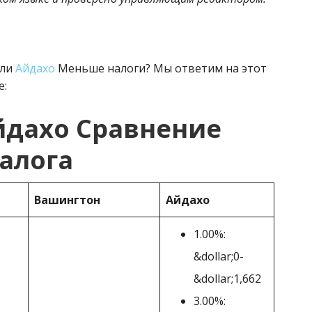
или
Айдахо
Меньше налоги? Мы ответим на этот
е:
йдахо Сравнение
алога
Вашингтон
Айдахо
1.00%:
&dollar;0-
&dollar;1,662
3.00%: