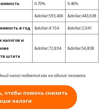
вижимость
0.70%
0.46%
&dollar;593,406
&dollar;443,638
жимость в год
&dollar;4 154
&dollar;2,041
 налогов и
нове
&dollar;72,834
&dollar;56,838
ств штата
дный налог подается как на одного человека.
, чтобы помочь снизить
аши налоги