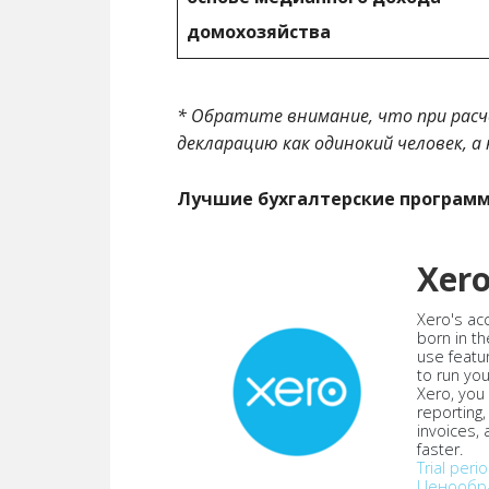
домохозяйства
* Обратите внимание, что при расч
декларацию как одинокий человек, а 
Лучшие бухгалтерские програм
Xer
Xero's ac
born in th
use featu
to run yo
Xero, you
reporting
invoices,
faster.
Trial peri
Ценообр