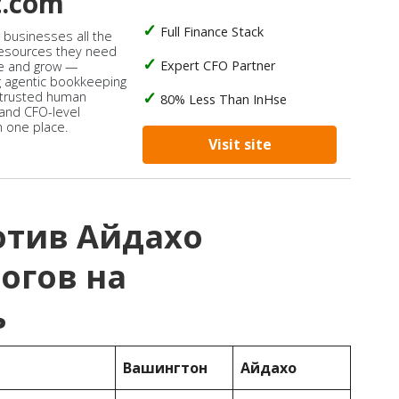
t.com
Full Finance Stack
s businesses all the
 resources they need
Expert CFO Partner
e and grow —
 agentic bookkeeping
 trusted human
80% Less Than InHse
 and CFO-level
n one place.
Visit site
отив Айдахо
огов на
ь
Вашингтон
Айдахо