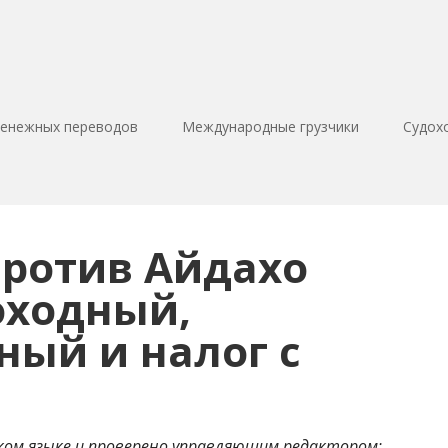
денежных переводов
Международные грузчики
Судох
ротив Айдахо
оходный,
ый и налог с
ком языке и проверено управляющим редактором: