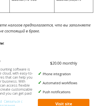
ете налогов предполагается, что вы заполняете
не состоящий в браке.
мы
:
o
$20.00 monthly
counting software is
e cloud, with easy-to-
Phone integration
res that can help you
ur business. With
Automated workflows
 can access flexible
, create customizable
Push notifications
 and you can get paid
od
Связаться с
Visit site
азование