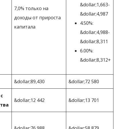
&dollar;1,663-
7,0% только на
&dollar;4,987
доходы от прироста
4.50%:
капитала
&dollar;4,988-
&dollar;8,311
6.00%:
&dollar;8,312+
&dollar;89,430
&dollar;72 580
 с
&dollar;12 442
&dollar;13 701
ства
&dollar;76 988
&dollar;58,879