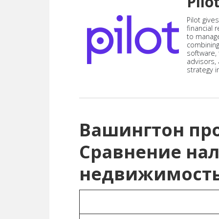
Pilo
Pilot give
financial
to manag
combining
software,
advisors,
strategy i
Вашингтон пр
Сравнение нал
недвижимост