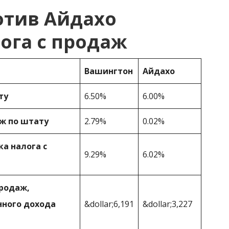
отив Айдахо
ога с продаж
Вашингтон
Айдахо
ту
6.50%
6.00%
ж по штату
2.79%
0.02%
а налога с
9.29%
6.02%
продаж,
нного дохода
&dollar;6,191
&dollar;3,227