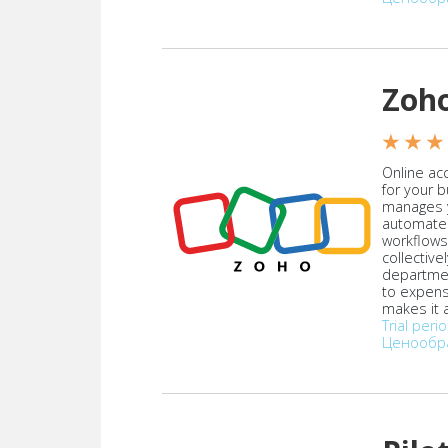
Zoh
★ ★ ★
Online acc
for your 
manages y
automate
workflows
collective
departmen
to expen
makes it a
Trial peri
Ценообр