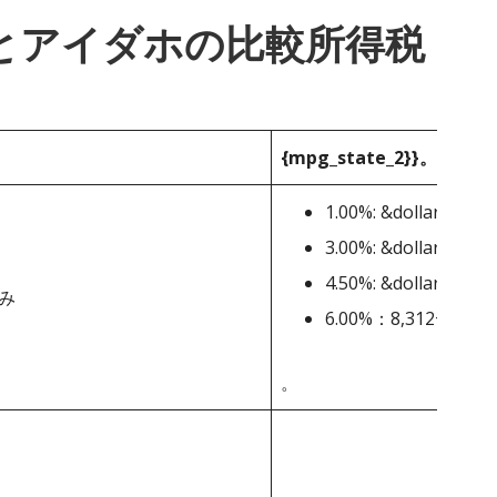
_1}}とアイダホの比較所得税
{mpg_state_2}}。
1.00%: &dollar;0-&dol
3.00%: &dollar;1,663-
4.50%: &dollar;4,988-
み
6.00%：8,312+ドル
。