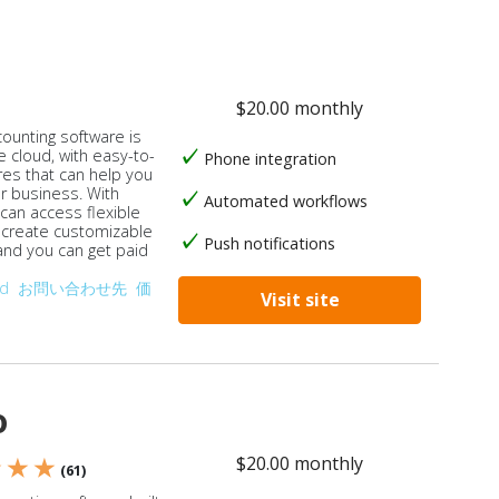
$20.00 monthly
counting software is
e cloud, with easy-to-
Phone integration
res that can help you
ur business. With
Automated workflows
 can access flexible
, create customizable
Push notifications
 and you can get paid
od
お問い合わせ先
価
Visit site
o
$20.00 monthly
★ ★ ★
(61)