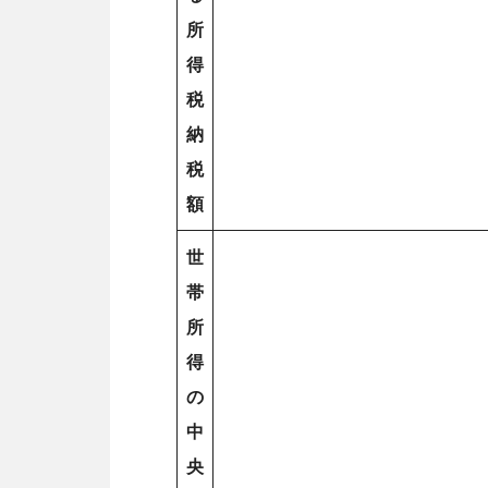
所
得
税
納
税
額
世
帯
所
得
の
中
央