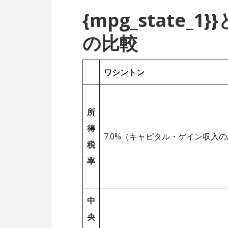
{mpg_state
の比較
ワシントン
所
得
7.0%（キャピタル・ゲイン収入の
税
率
中
央