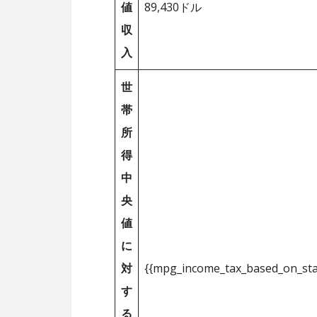
値
89,430ドル
収
入
世
帯
所
得
中
央
値
に
対
{{mpg_income_tax_based_on_st
す
る