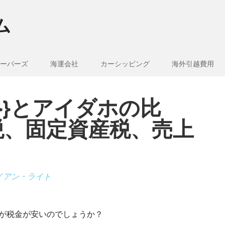
ム
ーバーズ
海運会社
カーシッピング
海外引越費用
e_1}}とアイダホの比
税、固定資産税、売上
イアン・ライト
どちらが税金が安いのでしょうか？