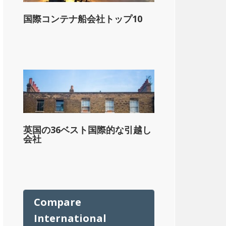
国際コンテナ船会社トップ10
ル
英国の36ベスト国際的な引越し
会社