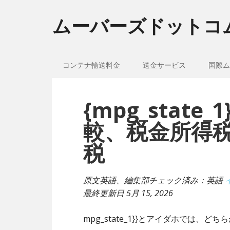
ムーバーズドットコ
コンテナ輸送料金
送金サービス
国際ム
{mpg_stat
較、税金所得
税
原文英語、編集部チェック済み：英語
最終更新日
5月 15, 2026
mpg_state_1}}とアイダホでは、