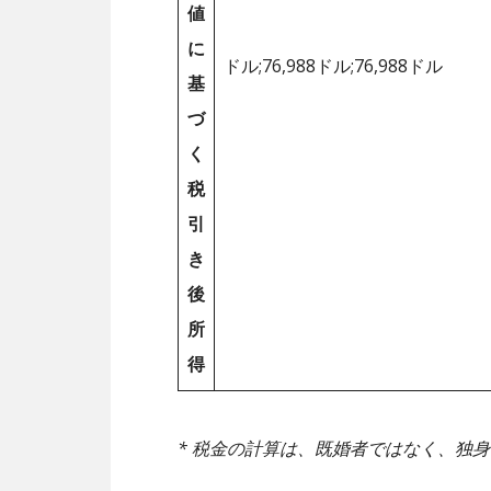
値
に
ドル;76,988ドル;76,988ドル
基
づ
く
税
引
き
後
所
得
* 税金の計算は、既婚者ではなく、独