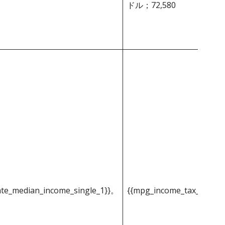
ドル；72,580
ate_median_income_single_1}}。
{{mpg_income_tax_based_