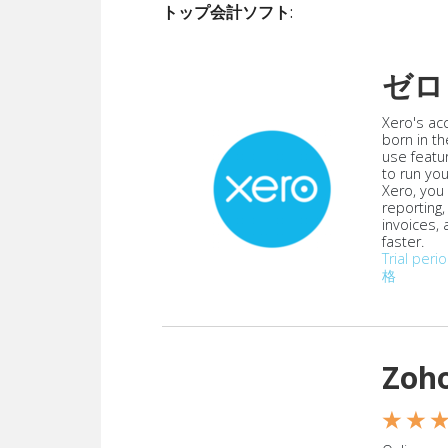
トップ会計ソフト
:
ゼロ
Xero's ac
born in th
use featu
to run yo
Xero, you
reporting
invoices,
faster.
Trial peri
格
Zoh
★ ★ 