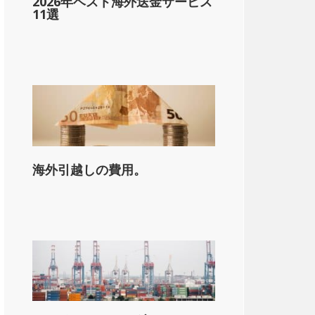
2026年ベスト海外送金サービス
11選
海外引越しの費用。
on_state_median_single_2}}。