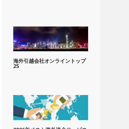
lar;1,662
海外引越会社オンライントップ
&dollar;4,987
25
&dollar;8,311