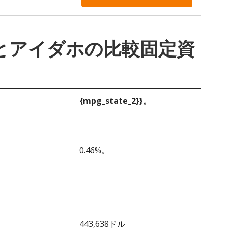
_1}}とアイダホの比較固定資
{mpg_state_2}}。
0.46%。
443,638ドル