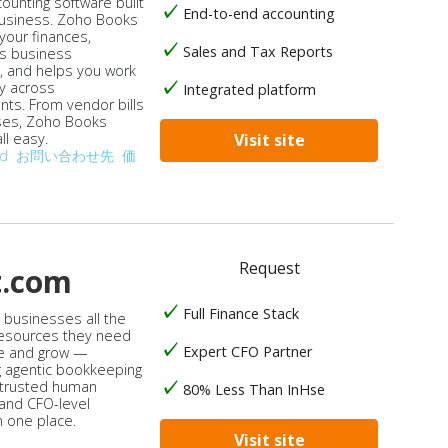
ounting software built
End-to-end accounting
business. Zoho Books
our finances,
Sales and Tax Reports
s business
, and helps you work
ly across
Integrated platform
ts. From vendor bills
ses, Zoho Books
ll easy.
Visit site
od
お問い合わせ先
価
Request
t.com
Full Finance Stack
s businesses all the
 resources they need
Expert CFO Partner
e and grow —
 agentic bookkeeping
 trusted human
80% Less Than InHse
 and CFO-level
n one place.
Visit site