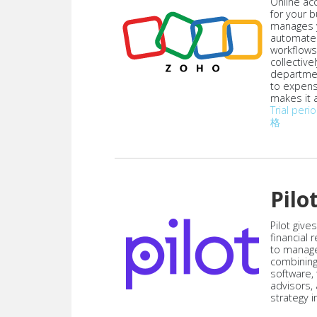
Online acc
for your 
manages y
automate
workflows
collective
departmen
to expen
makes it a
Trial peri
格
Pilo
Pilot give
financial
to manag
combining
software,
advisors,
strategy i