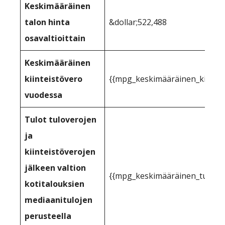
Keskimääräinen
talon hinta
&dollar;522,488
osavaltioittain
Keskimääräinen
kiinteistövero
{{mpg_keskimääräinen_kiintei
vuodessa
Tulot tuloverojen
ja
kiinteistöverojen
jälkeen valtion
{{mpg_keskimääräinen_tulo_kii
kotitalouksien
mediaanitulojen
perusteella