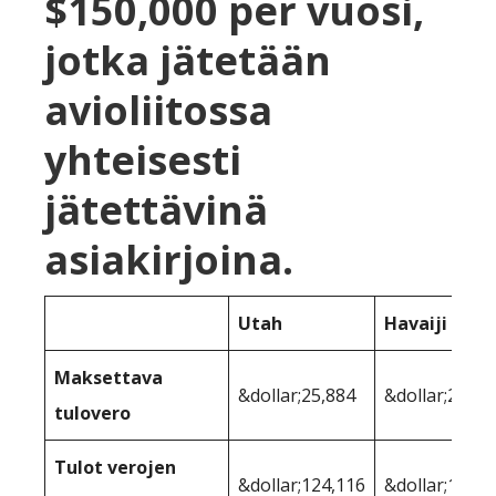
$150,000 per vuosi,
jotka jätetään
avioliitossa
yhteisesti
jätettävinä
asiakirjoina.
Utah
Havaiji
Maksettava
&dollar;25,884
&dollar;28,86
tulovero
Tulot verojen
&dollar;124,116
&dollar;121,1