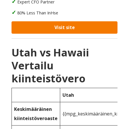
Expert CFO Partner
80% Less Than InHse
Visit site
Utah vs Hawaii
Vertailu
kiinteistövero
Utah
Keskimääräinen
{{mpg_keskimääräinen_kiinteist
kiinteistöveroaste