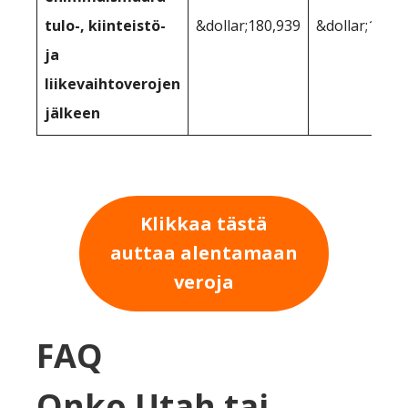
tulo-, kiinteistö-
&dollar;180,939
&dollar;179,1
ja
liikevaihtoverojen
jälkeen
Klikkaa tästä
auttaa alentamaan
veroja
FAQ
Onko Utah tai