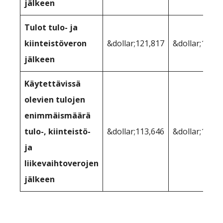
jälkeen
Tulot tulo- ja
kiinteistöveron
&dollar;121,817
&dollar;118,2
jälkeen
Käytettävissä
olevien tulojen
enimmäismäärä
tulo-, kiinteistö-
&dollar;113,646
&dollar;113,2
ja
liikevaihtoverojen
jälkeen