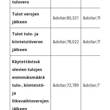
tulovero
Tulot verojen
&dollar;80,321
&dollar;78,004
jälkeen
Tulot tulo- ja
kiinteistöveron
&dollar;78,022
&dollar;75,104
jälkeen
Käytettävissä
olevien tulojen
enimmäismäärä
tulo-, kiinteistö-
&dollar;72,789
&dollar;71,911
ja
liikevaihtoverojen
jälkeen