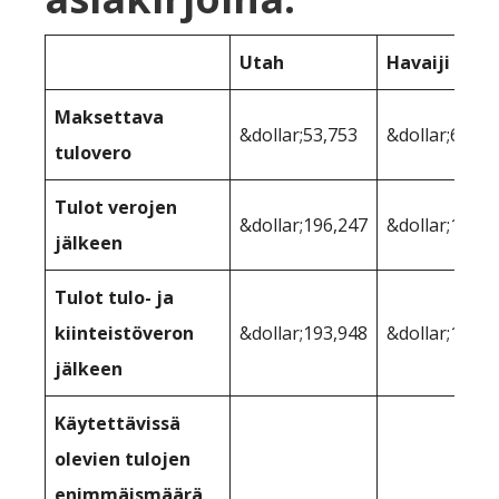
Utah
Havaiji
Maksettava
&dollar;53,753
&dollar;60,03
tulovero
Tulot verojen
&dollar;196,247
&dollar;189,9
jälkeen
Tulot tulo- ja
kiinteistöveron
&dollar;193,948
&dollar;187,0
jälkeen
Käytettävissä
olevien tulojen
enimmäismäärä