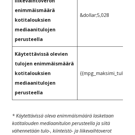
liikevaihtoveron
enimmäismäärä
&dollar;5,028
kotitalouksien
mediaanitulojen
perusteella
Käytettävissä olevien
tulojen enimmäismäärä
kotitalouksien
{{mpg_maksimi_tulot_vo
mediaanitulojen
perusteella
* Käytettävissä oleva enimmäismäärä lasketaan
kotitalouden mediaanitulon perusteella ja siitä
vähennetään tulo-, kiinteistö- ja liikevaihtoverot