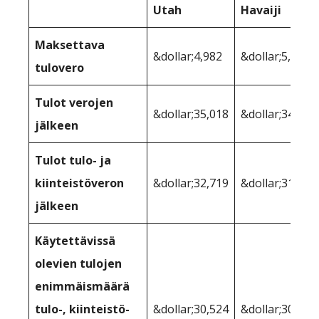
Utah
Havaiji
Maksettava
&dollar;4,982
&dollar;5,358
tulovero
Tulot verojen
&dollar;35,018
&dollar;34,642
jälkeen
Tulot tulo- ja
kiinteistöveron
&dollar;32,719
&dollar;31,742
jälkeen
Käytettävissä
olevien tulojen
enimmäismäärä
tulo-, kiinteistö-
&dollar;30,524
&dollar;30,393