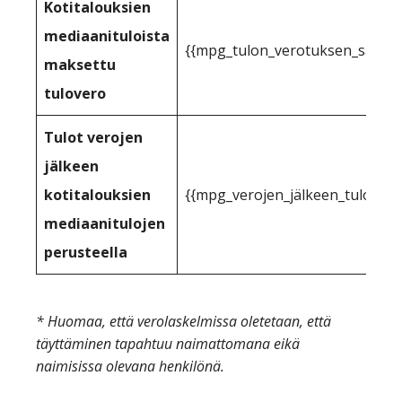
Kotitalouksien
mediaanituloista
{{mpg_tulon_verotuksen_sallittu
maksettu
tulovero
Tulot verojen
jälkeen
kotitalouksien
{{mpg_verojen_jälkeen_tuloihin_
mediaanitulojen
perusteella
* Huomaa, että verolaskelmissa oletetaan, että
täyttäminen tapahtuu naimattomana eikä
naimisissa olevana henkilönä.