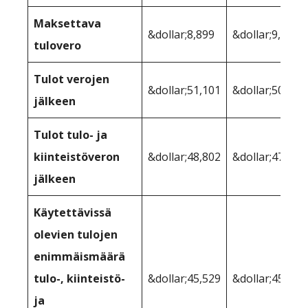
Maksettava
&dollar;8,899
&dollar;9,896
tulovero
Tulot verojen
&dollar;51,101
&dollar;50,104
jälkeen
Tulot tulo- ja
kiinteistöveron
&dollar;48,802
&dollar;47,204
jälkeen
Käytettävissä
olevien tulojen
enimmäismäärä
tulo-, kiinteistö-
&dollar;45,529
&dollar;45,198
ja