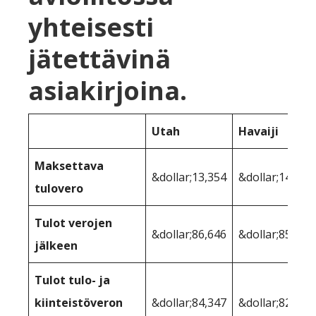
yhteisesti
jätettävinä
asiakirjoina.
Utah
Havaiji
Maksettava
&dollar;13,354
&dollar;14,696
tulovero
Tulot verojen
&dollar;86,646
&dollar;85,304
jälkeen
Tulot tulo- ja
kiinteistöveron
&dollar;84,347
&dollar;82,404