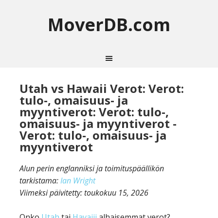
MoverDB.com
Utah vs Hawaii Verot: Verot:
tulo-, omaisuus- ja
myyntiverot: Verot: tulo-,
omaisuus- ja myyntiverot -
Verot: tulo-, omaisuus- ja
myyntiverot
Alun perin englanniksi ja toimituspäällikön
tarkistama:
Ian Wright
Viimeksi päivitetty:
toukokuu 15, 2026
Onko
Utah
tai
Havaiji
alhaisemmat verot?