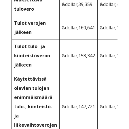
&dollar;39,359
&dollar;43,99
tulovero
Tulot verojen
&dollar;160,641
&dollar;156,0
jälkeen
Tulot tulo- ja
kiinteistöveron
&dollar;158,342
&dollar;153,1
jälkeen
Käytettävissä
olevien tulojen
enimmäismäärä
tulo-, kiinteistö-
&dollar;147,721
&dollar;146,6
ja
liikevaihtoverojen