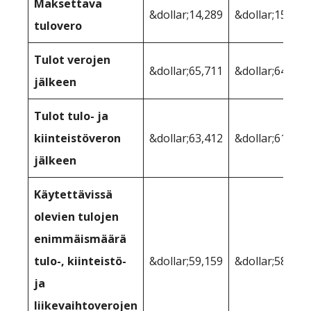
Maksettava
&dollar;14,289
&dollar;15,946
tulovero
Tulot verojen
&dollar;65,711
&dollar;64,054
jälkeen
Tulot tulo- ja
kiinteistöveron
&dollar;63,412
&dollar;61,154
jälkeen
Käytettävissä
olevien tulojen
enimmäismäärä
tulo-, kiinteistö-
&dollar;59,159
&dollar;58,554
ja
liikevaihtoverojen