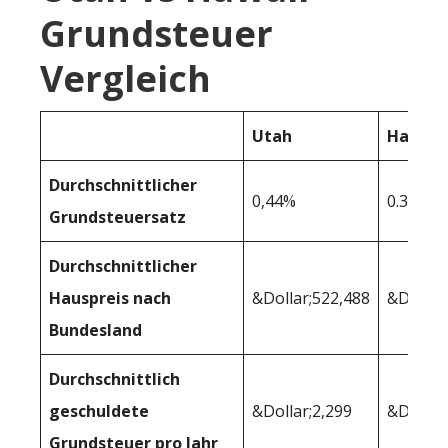
Grundsteuer
Vergleich
Utah
Hawaii
Durchschnittlicher
0,44%
0.30%
Grundsteuersatz
Durchschnittlicher
Hauspreis nach
&Dollar;522,488
&Dollar
Bundesland
Durchschnittlich
geschuldete
&Dollar;2,299
&Dollar
Grundsteuer pro Jahr