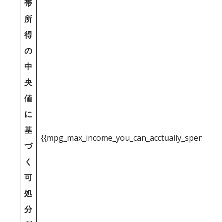
帯
所
得
の
中
央
値
に
基
{{mpg_max_income_you_can_acctually_spend_inc
づ
く
可
処
分