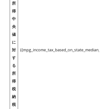
所
得
中
央
値
に
対
{{mpg_income_tax_based_on_state_median_inco
す
る
所
得
税
納
税