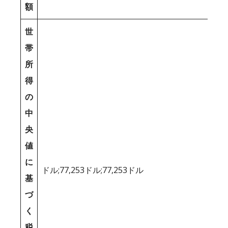
額
世
帯
所
得
の
中
央
値
に
ドル;77,253ドル;77,253ドル
基
づ
く
税