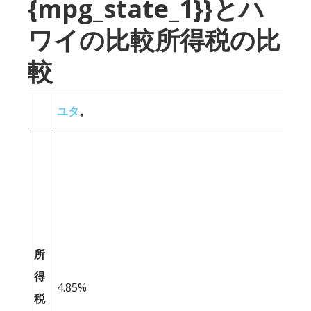
{mpg_state_1}}とハ
ワイの比較所得税の比
較
ユタ
。
所
得
4.85%
税