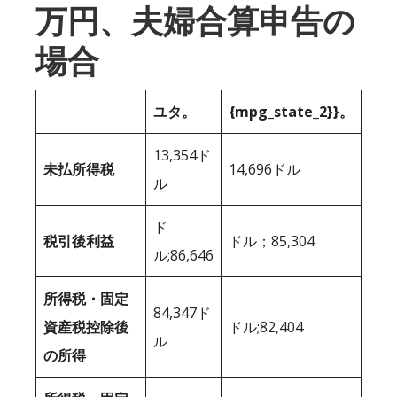
万円、夫婦合算申告の
場合
ユタ。
{mpg_state_2}}。
13,354ド
未払所得税
14,696ドル
ル
ド
税引後利益
ドル；85,304
ル;86,646
所得税・固定
84,347ド
資産税控除後
ドル;82,404
ル
の所得