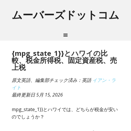
ムーバーズドットコム
{mpg_state_1}}とハワイの比
較、税金所得税、固定資産税、売
上税
原文英語、編集部チェック済み：英語
イアン・ラ
イト
最終更新日
5月 15, 2026
mpg_state_1}}とハワイでは、どちらが税金が安い
のでしょうか？