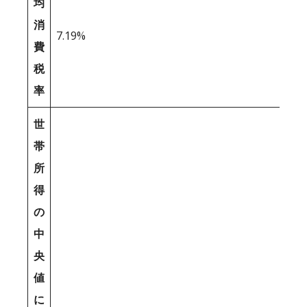
均
消
7.19%
費
税
率
世
帯
所
得
の
中
央
値
に