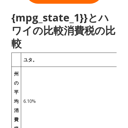
{mpg_state_1}}とハ
ワイの比較消費税の比
較
ユタ。
州
の
平
均
6.10%
消
費