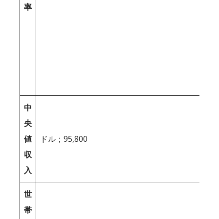
率
中
央
値
ドル；95,800
収
入
世
帯