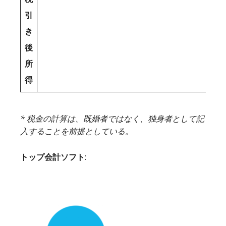
引
き
後
所
得
* 税金の計算は、既婚者ではなく、独身者として記
入することを前提としている。
トップ会計ソフト
: