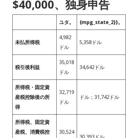
$40,000、独身申告
ユタ。
{mpg_state_2}}。
4,982
未払所得税
5,358ドル
ドル
35,018
税引後利益
34,642ドル
ドル
所得税・固定資
32,719
産税控除後の所
ドル；31,742ドル
ドル
得
所得税、固定資
産税、消費税控
30,524
30,393ドル