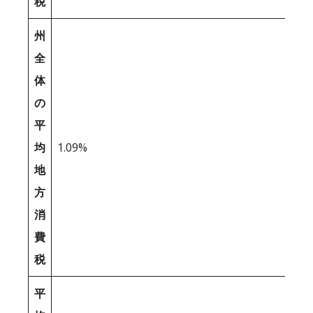
税
州
全
体
の
平
均
1.09%
地
方
消
費
税
平