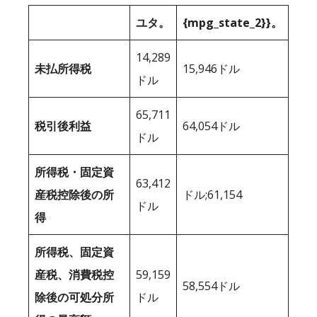
ユタ。
{mpg_state_2}}。
14,289
未払所得税
15,946ドル
ドル
65,711
税引後利益
64,054ドル
ドル
所得税・固定資
63,412
産税控除後の所
ドル;61,154
ドル
得
所得税、固定資
産税、消費税控
59,159
58,554ドル
除後の可処分所
ドル