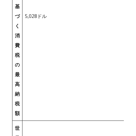
基
づ
5,028ドル
く
消
費
税
の
最
高
納
税
額
世