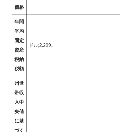
価格
年間
平均
固定
ドル;2,299。
資産
税納
税額
州世
帯収
入中
央値
に基
づく