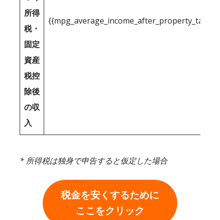
所得
{{mpg_average_income_after_property_tax_1
税・
固定
資産
税控
除後
の収
入
* 所得税は独身で申告すると仮定した場合
税金を安くするために
ここをクリック