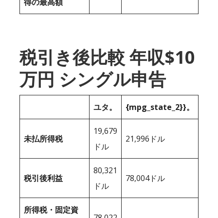
得の最高額
税引き後比較 年収$10
万円 シングル申告
ユタ。
{mpg_state_2}}。
19,679
未払所得税
21,996ドル
ドル
80,321
税引後利益
78,004ドル
ドル
所得税・固定資
78,022