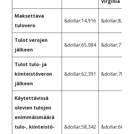
Virginia
Maksettava
&dollar;14,916
&dollar;8,623
tulovero
Tulot verojen
&dollar;65,084
&dollar;71,377
jälkeen
Tulot tulo- ja
kiinteistöveron
&dollar;62,391
&dollar;70,645
jälkeen
Käytettävissä
olevien tulojen
enimmäismäärä
tulo-, kiinteistö-
&dollar;58,342
&dollar;66,321