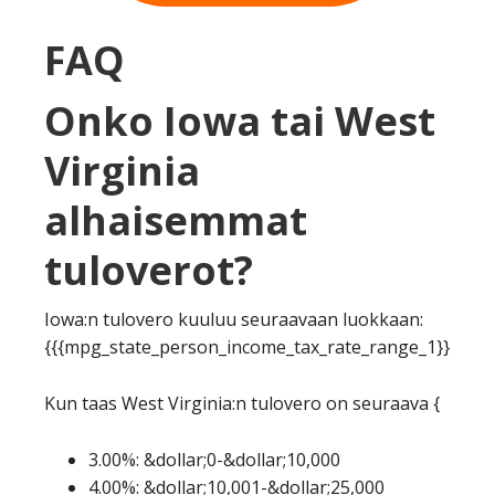
FAQ
Onko Iowa tai West
Virginia
alhaisemmat
tuloverot?
Iowa:n tulovero kuuluu seuraavaan luokkaan:
{{{mpg_state_person_income_tax_rate_range_1}}
Kun taas West Virginia:n tulovero on seuraava {
3.00%: &dollar;0-&dollar;10,000
4.00%: &dollar;10,001-&dollar;25,000