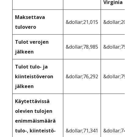
Virginia
Maksettava
&dollar;21,015
&dollar;20,013
tulovero
Tulot verojen
&dollar;78,985
&dollar;79,987
jälkeen
Tulot tulo- ja
kiinteistöveron
&dollar;76,292
&dollar;79,255
jälkeen
Käytettävissä
olevien tulojen
enimmäismäärä
tulo-, kiinteistö-
&dollar;71,341
&dollar;74,404