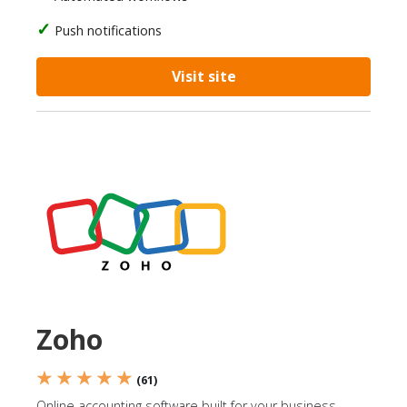
Push notifications
Visit site
Zoho
★ ★ ★ ★ ★
(61)
Online accounting software built for your business.