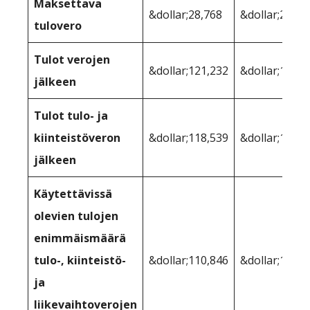
Maksettava
&dollar;28,768
&dollar;26,90
tulovero
Tulot verojen
&dollar;121,232
&dollar;123,0
jälkeen
Tulot tulo- ja
kiinteistöveron
&dollar;118,539
&dollar;122,3
jälkeen
Käytettävissä
olevien tulojen
enimmäismäärä
tulo-, kiinteistö-
&dollar;110,846
&dollar;114,8
ja
liikevaihtoverojen