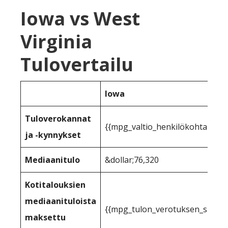
Iowa vs West
Virginia
Tulovertailu
Iowa
Tuloverokannat
{{mpg_valtio_henkilökohtainen_
ja -kynnykset
Mediaanitulo
&dollar;76,320
Kotitalouksien
mediaanituloista
{{mpg_tulon_verotuksen_sallittu
maksettu