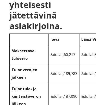
yhteisesti
jätettävinä
asiakirjoina.
Iowa
Länsi-Virgin
Maksettava
&dollar;60,217
&dollar;56,32
tulovero
Tulot verojen
&dollar;189,783
&dollar;193,6
jälkeen
Tulot tulo- ja
kiinteistöveron
&dollar;187,090
&dollar;192,9
jälkeen