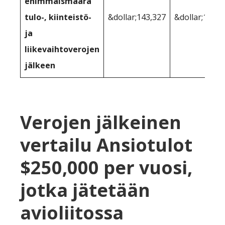
enimmäismäärä
tulo-, kiinteistö-
&dollar;143,327
&dollar;148,4
ja
liikevaihtoverojen
jälkeen
Verojen jälkeinen
vertailu Ansiotulot
$250,000 per vuosi,
jotka jätetään
avioliitossa