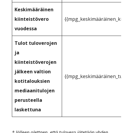
Keskimääräinen
kiinteistövero
{{mpg_keskimääräinen_kiintei
vuodessa
Tulot tuloverojen
ja
kiinteistöverojen
jälkeen valtion
{{mpg_keskimääräinen_tulo_kii
kotitalouksien
mediaanitulojen
perusteella
laskettuna
* Jälleen olettaen, että tulovero jätetään yhden