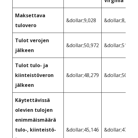
Virginia
Maksettava
&dollar;9,028
&dollar;8,623
tulovero
Tulot verojen
&dollar;50,972
&dollar;51,377
jälkeen
Tulot tulo- ja
kiinteistöveron
&dollar;48,279
&dollar;50,645
jälkeen
Käytettävissä
olevien tulojen
enimmäismäärä
tulo-, kiinteistö-
&dollar;45,146
&dollar;47,545