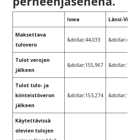
perheenjäsenenä.
Iowa
Länsi-Virgin
Maksettava
&dollar;44,033
&dollar;41,15
tulovero
Tulot verojen
&dollar;155,967
&dollar;158,8
jälkeen
Tulot tulo- ja
kiinteistöveron
&dollar;153,274
&dollar;158,1
jälkeen
Käytettävissä
olevien tulojen