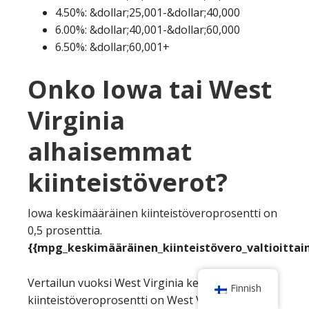
4.50%: &dollar;25,001-&dollar;40,000
6.00%: &dollar;40,001-&dollar;60,000
6.50%: &dollar;60,001+
Onko Iowa tai West
Virginia
alhaisemmat
kiinteistöverot?
Iowa keskimääräinen kiinteistöveroprosentti on
0,5 prosenttia.
{{mpg_keskimääräinen_kiinteistövero_valtioittain
Vertailun vuoksi West Virginia keskimääräinen
Finnish
kiinteistöveroprosentti on West Virginia