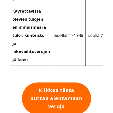
Käytettävissä
olevien tulojen
enimmäismäärä
tulo-, kiinteistö-
&dollar;174,948
&dollar;181,1
ja
liikevaihtoverojen
jälkeen
Klikkaa tästä
auttaa alentamaan
veroja