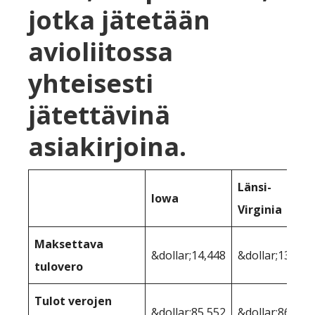
jotka jätetään
avioliitossa
yhteisesti
jätettävinä
asiakirjoina.
Länsi-
Iowa
Virginia
Maksettava
&dollar;14,448
&dollar;13,596
tulovero
Tulot verojen
&dollar;85,552
&dollar;86,404