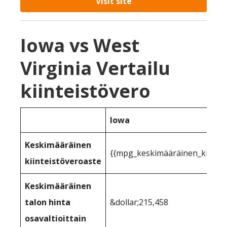
Visit site
Iowa vs West
Virginia Vertailu
kiinteistövero
Iowa
Keskimääräinen
{{mpg_keskimääräinen_kiinteist
kiinteistöveroaste
Keskimääräinen
talon hinta
&dollar;215,458
osavaltioittain