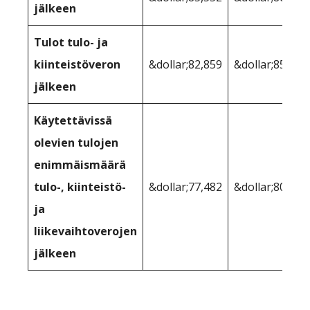
jälkeen
Tulot tulo- ja
kiinteistöveron
&dollar;82,859
&dollar;85,672
jälkeen
Käytettävissä
olevien tulojen
enimmäismäärä
tulo-, kiinteistö-
&dollar;77,482
&dollar;80,428
ja
liikevaihtoverojen
jälkeen