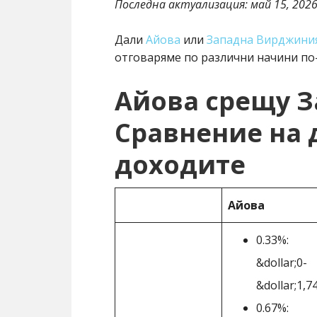
Последна актуализация:
май 15, 202
Дали
Айова
или
Западна Вирджини
отговаряме по различни начини по-
Айова срещу 
Сравнение на 
доходите
Айова
0.33%:
&dollar;0-
&dollar;1,7
0.67%: