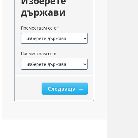
Изберете
държави
Премествам се от
Премествам се в
Следваща