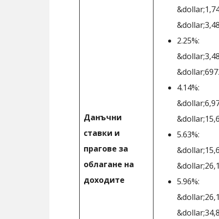
&dollar;1,7
&dollar;3,4
2.25%:
&dollar;3,4
&dollar;697
4.14%:
&dollar;6,9
Данъчни
&dollar;15,
ставки и
5.63%:
прагове за
&dollar;15,
облагане на
&dollar;26,
доходите
5.96%:
&dollar;26,
&dollar;34,