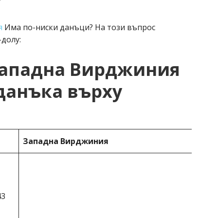
6
я
Има по-ниски данъци? На този въпрос
долу:
Западна Вирджиния
данъка върху
Западна Вирджиния
43