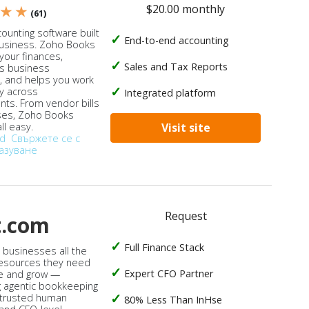
$20.00 monthly
 ★ ★
(61)
ounting software built
End-to-end accounting
business. Zoho Books
our finances,
Sales and Tax Reports
s business
, and helps you work
ly across
Integrated platform
ts. From vendor bills
ses, Zoho Books
ll easy.
Visit site
od
Свържете се с
азуване
Request
t.com
Full Finance Stack
s businesses all the
 resources they need
Expert CFO Partner
e and grow —
 agentic bookkeeping
 trusted human
80% Less Than InHse