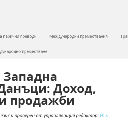
за парични преводи
Международни премествания
Тра
ждународно преместване
 Западна
анъци: Доход,
 и продажби
 език и проверен от управляващия редактор:
Йън