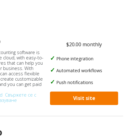
o
$20.00 monthly
counting software is
e cloud, with easy-to-
Phone integration
res that can help you
ur business. With
Automated workflows
 can access flexible
, create customizable
Push notifications
 and you can get paid
od
Свържете се с
Visit site
азуване
o