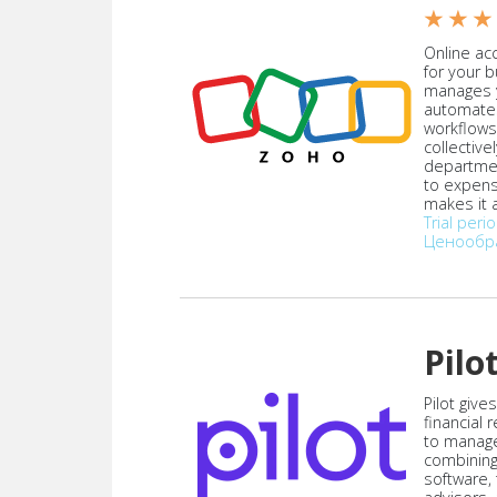
★ ★ ★
Online acc
for your 
manages y
automate
workflows
collective
departmen
to expen
makes it a
Trial peri
Ценообр
Pilo
Pilot give
financial
to manag
combining
software,