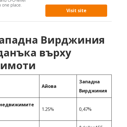
 and CFO-level
n one place.
Visit site
Западна Вирджиния
данъка върху
 имоти
Западна
Айова
Вирджиния
у недвижимите
1.25%
0,47%