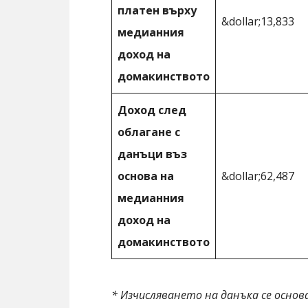
платен върху
&dollar;13,833
медианния
доход на
домакинството
Доход след
облагане с
данъци въз
основа на
&dollar;62,487
медианния
доход на
домакинството
* Изчисляването на данъка се основ