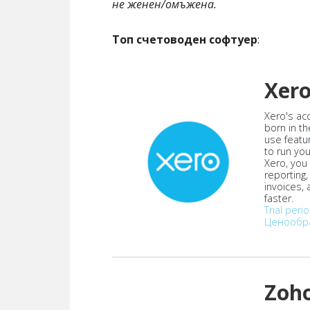
не женен/омъжена.
Топ счетоводен софтуер
:
Xer
Xero's ac
born in th
use featu
to run yo
Xero, you
reporting
invoices,
faster.
Trial peri
Ценообр
Zoh