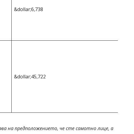
&dollar;6,738
&dollar;45,722
ава на предположението, че сте самотно лице, а