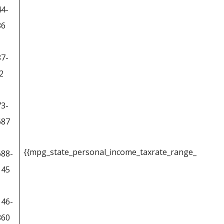
44-
86
87-
2
73-
687
{{mpg_state_personal_income_taxrate_range_2}}
688-
145
146-
860