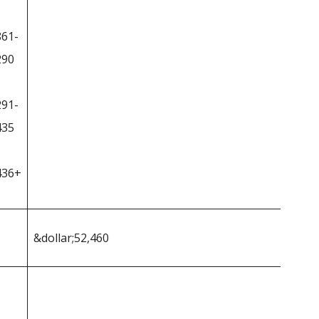
861-
290
291-
435
436+
&dollar;52,460