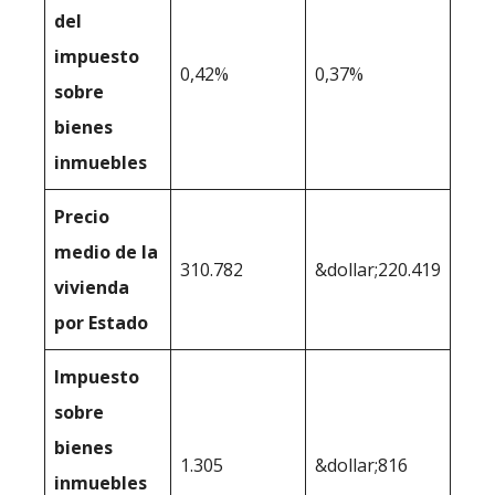
del
impuesto
0,42%
0,37%
sobre
bienes
inmuebles
Precio
medio de la
310.782
&dollar;220.419
vivienda
por Estado
Impuesto
sobre
bienes
1.305
&dollar;816
inmuebles