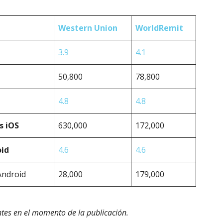
Western Union
WorldRemit
3.9
4.1
50,800
78,800
4.8
4.8
s iOS
630,000
172,000
oid
4.6
4.6
Android
28,000
179,000
ntes en el momento de la publicación.