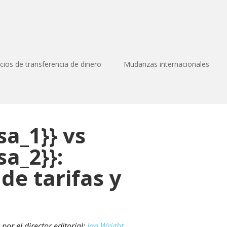
icios de transferencia de dinero
Mudanzas internacionales
a_1}} vs
a_2}}:
e tarifas y
por el director editorial:
Ian Wright