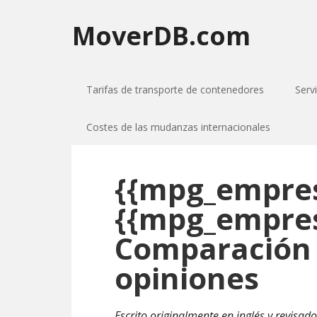
MoverDB.com
Tarifas de transporte de contenedores
Serv
Costes de las mudanzas internacionales
{{mpg_empres
{{mpg_empres
Comparación d
opiniones
Escrito originalmente en inglés y revisado 