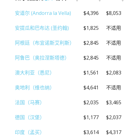
目的地国家 (
港口
/城市)
20FT
40FT
安道尔 (Andorra la Vella)
$4,396
$8,053
安提瓜和巴布达 (圣约翰)
$1,825
不适用
阿根廷（布宜诺斯艾利斯）
$2,845
不适用
阿鲁巴（奥拉涅斯塔德）
$2,845
不适用
澳大利亚（悉尼）
$1,561
$2,083
奥地利（维也纳）
$4,641
不适用
法国（马赛）
$2,035
$3,465
德国（汉堡）
$1,177
$2,037
印度（孟买）
$3,614
$4,317