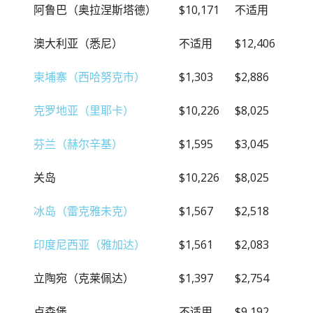
阿鲁巴（奥拉涅斯塔德）
$10,171
不适用
澳大利亚（悉尼）
不适用
$12,406
柬埔寨（西哈努克市）
$1,303
$2,886
克罗地亚（里耶卡）
$10,226
$8,025
芬兰（赫尔辛基）
$1,595
$3,045
关岛
$10,226
$8,025
冰岛（雷克雅未克）
$1,567
$2,518
印度尼西亚（雅加达）
$1,561
$2,083
立陶宛（克莱佩达）
$1,397
$2,754
卢森堡
不适用
$9,192