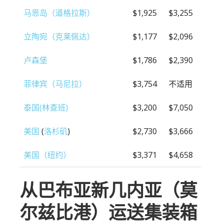
马恩岛（道格拉斯）
$1,925
$3,255
立陶宛（克莱佩达）
$1,177
$2,096
卢森堡
$1,786
$2,390
菲律宾（马尼拉）
$3,754
不适用
泰国(林查班)
$3,200
$7,050
美国
(
洛杉矶
)
$2,730
$3,666
美国（纽约）
$3,371
$4,658
从巴布亚新几内亚（莫
尔兹比港）运送集装箱