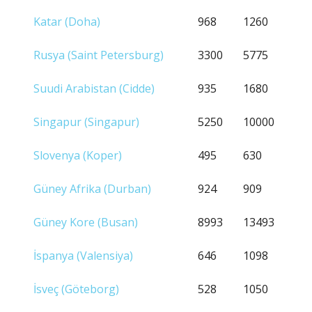
Katar (Doha)
968
1260
Rusya (Saint Petersburg)
3300
5775
Suudi Arabistan (Cidde)
935
1680
Singapur (Singapur)
5250
10000
Slovenya (Koper)
495
630
Güney Afrika (Durban)
924
909
Güney Kore (Busan)
8993
13493
İspanya (Valensiya)
646
1098
İsveç (Göteborg)
528
1050