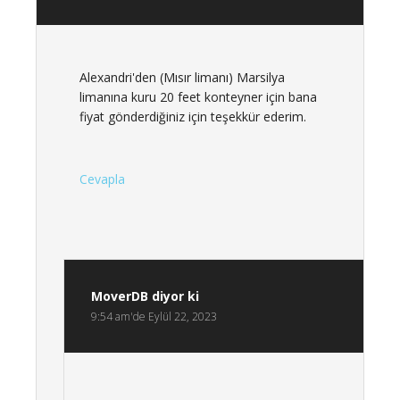
Alexandri'den (Mısır limanı) Marsilya
limanına kuru 20 feet konteyner için bana
fiyat gönderdiğiniz için teşekkür ederim.
Cevapla
MoverDB
diyor ki
9:54 am'de Eylül 22, 2023