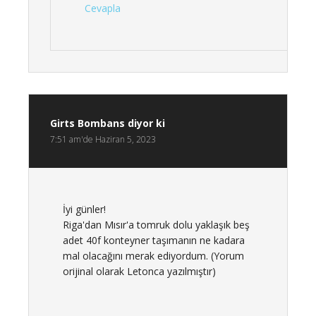
Cevapla
Girts Bombans
diyor ki
7:51 am'de Haziran 5, 2023
İyi günler!
Riga'dan Mısır'a tomruk dolu yaklaşık beş
adet 40f konteyner taşımanın ne kadara
mal olacağını merak ediyordum. (Yorum
orijinal olarak Letonca yazılmıştır)