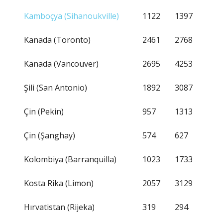
Kamboçya (Sihanoukville)
1122
1397
Kanada (Toronto)
2461
2768
Kanada (Vancouver)
2695
4253
Şili (San Antonio)
1892
3087
Çin (Pekin)
957
1313
Çin (Şanghay)
574
627
Kolombiya (Barranquilla)
1023
1733
Kosta Rika (Limon)
2057
3129
Hırvatistan (Rijeka)
319
294