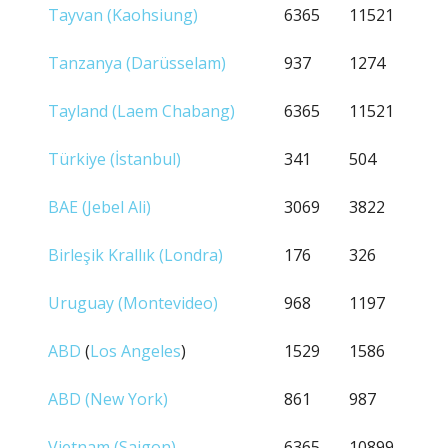
Tayvan (Kaohsiung)
6365
11521
Tanzanya (Darüsselam)
937
1274
Tayland (Laem Chabang)
6365
11521
Türkiye (İstanbul)
341
504
BAE (Jebel Ali)
3069
3822
Birleşik Krallık (Londra)
176
326
Uruguay (Montevideo)
968
1197
ABD
(
Los Angeles
)
1529
1586
ABD (New York)
861
987
Vietnam (Saigon)
6365
10899