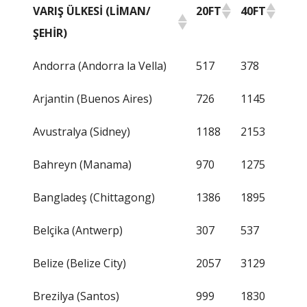
VARIŞ ÜLKESI (LIMAN/
20FT
40FT
ŞEHIR)
VARIŞ ÜLKESI (LIMAN/
20FT
40FT
Andorra (Andorra la Vella)
517
378
ŞEHIR)
Arjantin (Buenos Aires)
726
1145
Avustralya (Sidney)
1188
2153
Bahreyn (Manama)
970
1275
Bangladeş (Chittagong)
1386
1895
Belçika (Antwerp)
307
537
Belize (Belize City)
2057
3129
Brezilya (Santos)
999
1830