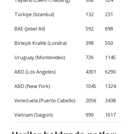
Tayland (Laem Chabang)
968
924
Türkiye (İstanbul)
132
231
BAE (Jebel Ali)
592
698
Birleşik Krallık (Londra)
398
550
Uruguay (Montevideo)
726
1145
ABD (Los Angeles)
4301
6290
ABD (New York)
1045
1324
Venezuela (Puerto Cabello)
2056
3438
Vietnam (Saigon)
990
1617