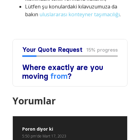
Lütfen şu konulardaki kılavuzumuza da
bakın
uluslararası konteyner taşımacılığı
.
Yorumlar
Poron
diyor ki
5:50 pm'de Mart 17, 2023