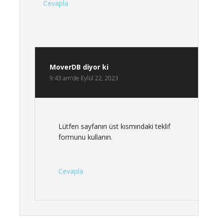
Cevapla
MoverDB
diyor ki
9:43 am'de Eylül 22, 2023
Lütfen sayfanın üst kısmındaki teklif
formunu kullanın.
Cevapla