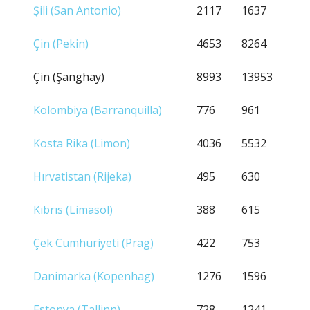
Şili (San Antonio)
2117
1637
Çin (Pekin)
4653
8264
Çin (Şanghay)
8993
13953
Kolombiya (Barranquilla)
776
961
Kosta Rika (Limon)
4036
5532
Hırvatistan (Rijeka)
495
630
Kıbrıs (Limasol)
388
615
Çek Cumhuriyeti (Prag)
422
753
Danimarka (Kopenhag)
1276
1596
Estonya (Tallinn)
728
1241