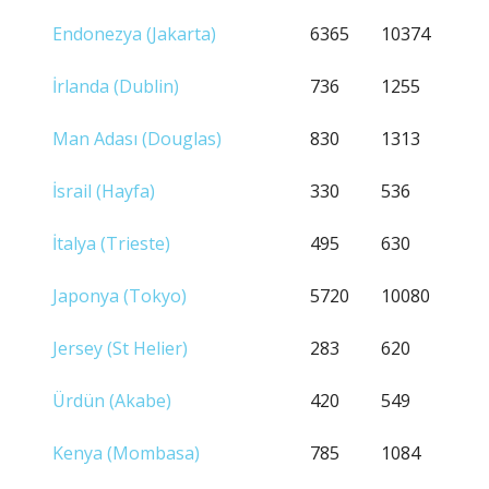
Endonezya (Jakarta)
6365
10374
İrlanda (Dublin)
736
1255
Man Adası (Douglas)
830
1313
İsrail (Hayfa)
330
536
İtalya (Trieste)
495
630
Japonya (Tokyo)
5720
10080
Jersey (St Helier)
283
620
Ürdün (Akabe)
420
549
Kenya (Mombasa)
785
1084