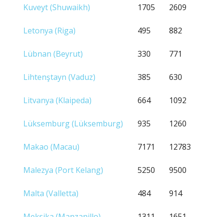
Kuveyt (Shuwaikh)
1705
2609
Letonya (Riga)
495
882
Lübnan (Beyrut)
330
771
Lihtenştayn (Vaduz)
385
630
Litvanya (Klaipeda)
664
1092
Lüksemburg (Lüksemburg)
935
1260
Makao (Macau)
7171
12783
Malezya (Port Kelang)
5250
9500
Malta (Valletta)
484
914
Meksika (Manzanillo)
1311
1651