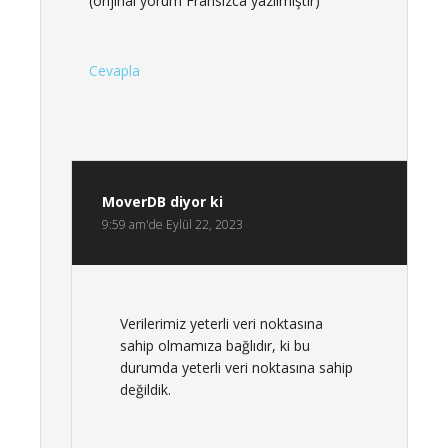
(orijinal yorum Fransızca yazılmıştır)
Cevapla
MoverDB
diyor ki
9:59 am'de Eylül 22, 2023
Verilerimiz yeterli veri noktasına
sahip olmamıza bağlıdır, ki bu
durumda yeterli veri noktasına sahip
değildik.