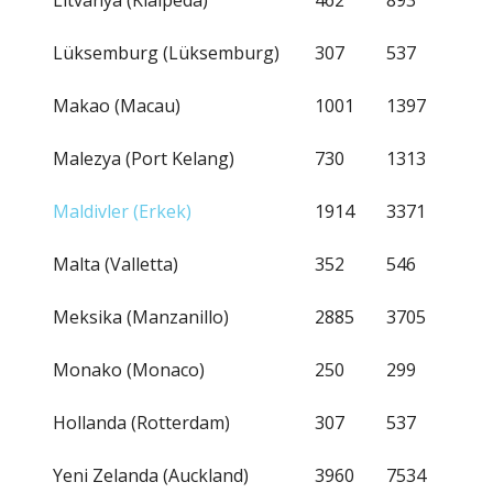
Litvanya (Klaipeda)
462
893
Lüksemburg (Lüksemburg)
307
537
Makao (Macau)
1001
1397
Malezya (Port Kelang)
730
1313
Maldivler (Erkek)
1914
3371
Malta (Valletta)
352
546
Meksika (Manzanillo)
2885
3705
Monako (Monaco)
250
299
Hollanda (Rotterdam)
307
537
Yeni Zelanda (Auckland)
3960
7534