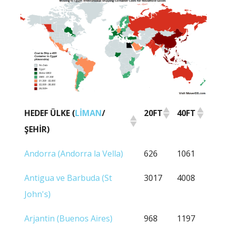
HEDEF ÜLKE (
LIMAN
/
20FT
40FT
ŞEHIR)
HEDEF ÜLKE (
LIMAN
/
20FT
40FT
Andorra (Andorra la Vella)
626
1061
ŞEHIR)
Antigua ve Barbuda (St
3017
4008
John's)
Arjantin (Buenos Aires)
968
1197