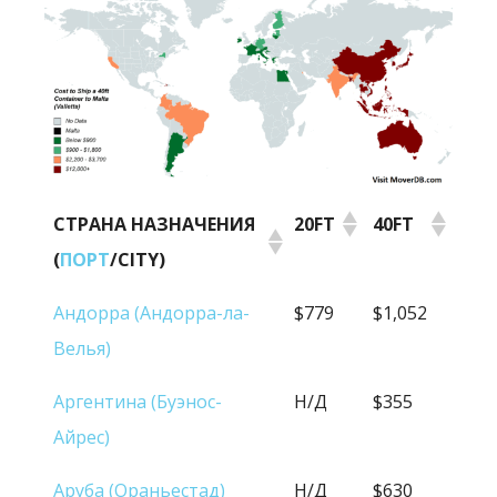
СТРАНА НАЗНАЧЕНИЯ
20FT
40FT
(
ПОРТ
/CITY)
СТРАНА НАЗНАЧЕНИЯ
20FT
40FT
Андорра (Андорра-ла-
$779
$1,052
(
ПОРТ
/CITY)
Велья)
Аргентина (Буэнос-
Н/Д
$355
Айрес)
Аруба (Ораньестад)
Н/Д
$630