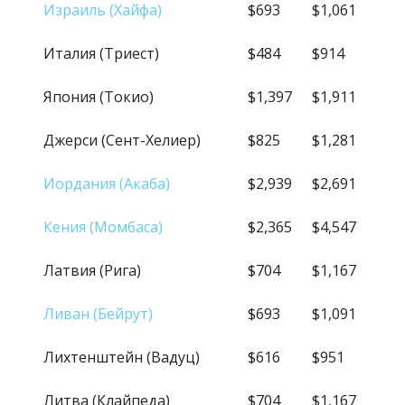
Израиль (Хайфа)
$693
$1,061
Италия (Триест)
$484
$914
Япония (Токио)
$1,397
$1,911
Джерси (Сент-Хелиер)
$825
$1,281
Иордания (Акаба)
$2,939
$2,691
Кения (Момбаса)
$2,365
$4,547
Латвия (Рига)
$704
$1,167
Ливан (Бейрут)
$693
$1,091
Лихтенштейн (Вадуц)
$616
$951
Литва (Клайпеда)
$704
$1,167