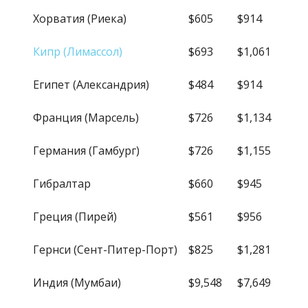
Хорватия (Риека)
$605
$914
Кипр (Лимассол)
$693
$1,061
Египет (Александрия)
$484
$914
Франция (Марсель)
$726
$1,134
Германия (Гамбург)
$726
$1,155
Гибралтар
$660
$945
Греция (Пирей)
$561
$956
Гернси (Сент-Питер-Порт)
$825
$1,281
Индия (Мумбаи)
$9,548
$7,649