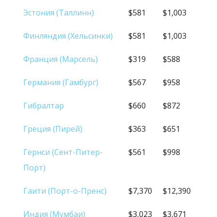
Эстония (Таллинн)
$581
$1,003
Финляндия (Хельсинки)
$581
$1,003
Франция (Марсель)
$319
$588
Германия (Гамбург)
$567
$958
Гибралтар
$660
$872
Греция (Пирей)
$363
$651
Гернси (Сент-Питер-
$561
$998
Порт)
Гаити (Порт-о-Пренс)
$7,370
$12,390
Индия (Мумбаи)
$3,023
$3,671