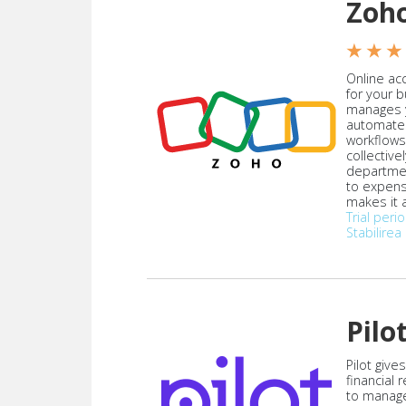
Zoh
★ ★ ★
Online acc
for your 
manages y
automate
workflows
collective
departmen
to expen
makes it a
Trial peri
Stabilirea 
Pilo
Pilot give
financial
to manag