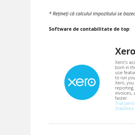
* Rețineți că calculul impozitului se baz
Software de contabilitate de top
:
Xer
Xero's ac
born in th
use featu
to run yo
Xero, you
reporting
invoices,
faster.
Trial peri
Stabilirea 