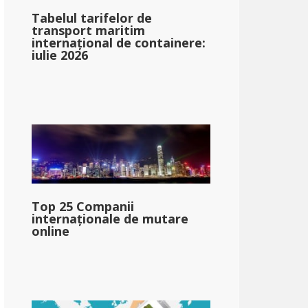
Tabelul tarifelor de
transport maritim
internațional de containere:
iulie 2026
higan
Top 25 Companii
5%}
internaționale de mutare
online
ar;68,990