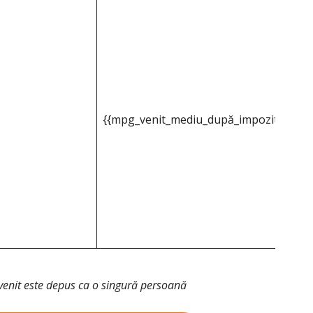
{{mpg_venit_mediu_după_impozitul_pe_p
venit este depus ca o singură persoană