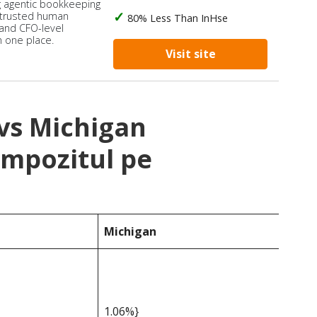
 agentic bookkeeping
 trusted human
80% Less Than InHse
 and CFO-level
n one place.
Visit site
vs Michigan
impozitul pe
Michigan
1.06%}