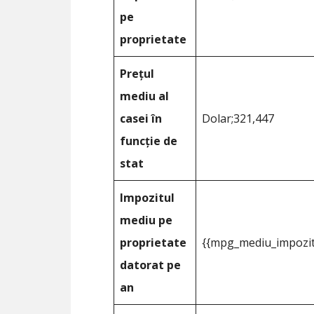
pe
proprietate
Prețul
mediu al
casei în
Dolar;321,447
funcție de
stat
Impozitul
mediu pe
proprietate
{{mpg_mediu_impozit
datorat pe
an