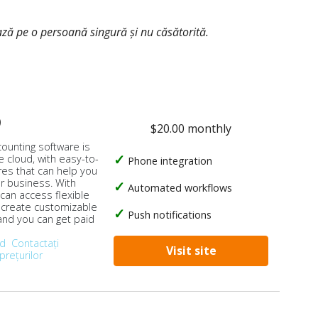
ează pe o persoană singură și nu căsătorită.
o
$20.00 monthly
counting software is
e cloud, with easy-to-
Phone integration
res that can help you
ur business. With
Automated workflows
 can access flexible
, create customizable
Push notifications
 and you can get paid
od
Contactați
Visit site
prețurilor