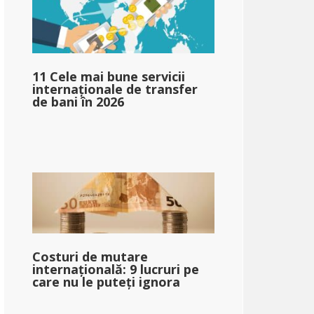
11 Cele mai bune servicii
internaționale de transfer
pg_impozit_impozit_autorizat_pe_bazat_pe_venit_mediu_sin
de bani în 2026
pg_după_impozit_la_venit_bazat_pe_venit_mediu_singur_2}}
Costuri de mutare
internațională: 9 lucruri pe
care nu le puteți ignora