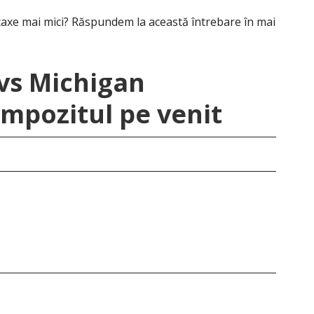
 taxe mai mici? Răspundem la această întrebare în mai
vs Michigan
mpozitul pe venit
Mic
4.2
Dol