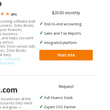
o
$20.00 monthly
 ★ ★
(61)
ounting software built
End-to-end accounting
business. Zoho Books
our finances,
Sales and Tax Reports
s business
, and helps you work
ly across
Integrated platform
ts. From vendor bills
ses, Zoho Books
ll easy.
Visit site
od
Contactați
prețurilor
Request
t.com
Full Finance Stack
s businesses all the
 resources they need
Expert CFO Partner
e and grow —