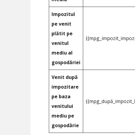
Impozitul
pe venit
plătit pe
{{mpg_impozit_impozi
venitul
mediu al
gospodăriei
Venit după
impozitare
pe baza
{{mpg_după_impozit_l
venitului
mediu pe
gospodărie