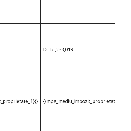
Dolar;233,019
_proprietate_1}}}
{{mpg_mediu_impozit_proprietate_2}}