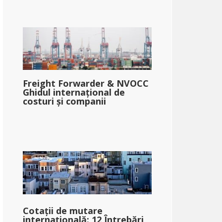
Freight Forwarder & NVOCC
Ghidul internațional de
costuri și companii
Cotații de mutare
internațională: 12 Întrebări