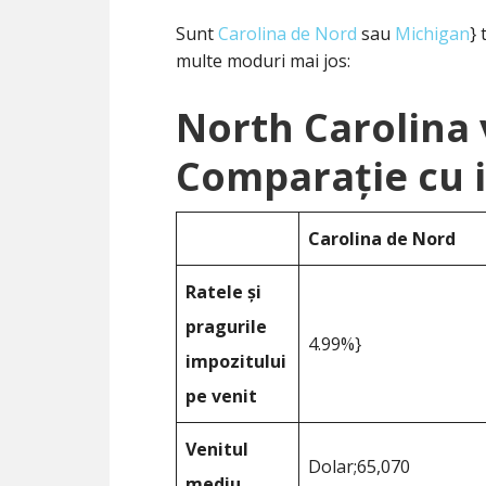
Sunt
Carolina de Nord
sau
Michigan
}
multe moduri mai jos:
North Carolina 
Comparație cu i
Carolina de Nord
Ratele și
pragurile
4.99%}
impozitului
pe venit
Venitul
Dolar;65,070
mediu