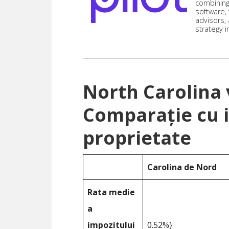
combining
software,
advisors,
strategy i
North Carolina 
Comparație cu 
proprietate
Carolina de Nord
Rata medie
a
impozitului
0.52%}