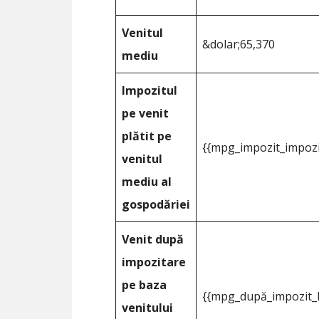
Venitul
&dolar;65,370
mediu
Impozitul
pe venit
plătit pe
{{mpg_impozit_impozi
venitul
mediu al
gospodăriei
Venit după
impozitare
pe baza
{{mpg_după_impozit_l
venitului