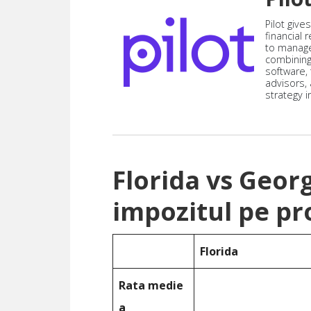
Pilot give
financial
to manag
combining
software,
advisors,
strategy i
Florida vs Geor
impozitul pe pr
Florida
Rata medie
a