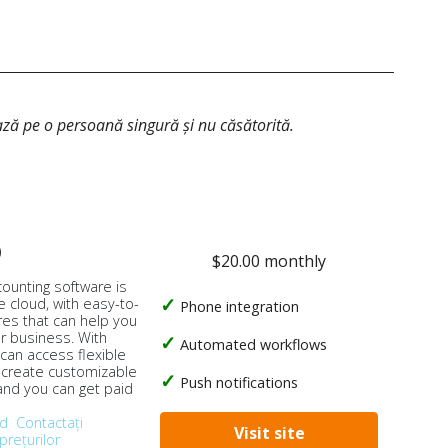
ează pe o persoană singură și nu căsătorită.
o
$20.00 monthly
counting software is
e cloud, with easy-to-
Phone integration
res that can help you
ur business. With
Automated workflows
 can access flexible
, create customizable
Push notifications
 and you can get paid
od
Contactați
Visit site
prețurilor