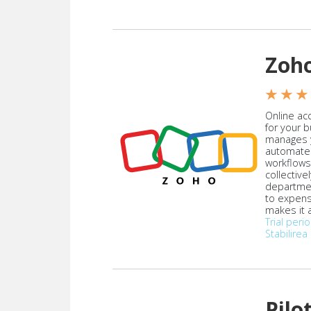
Zoh
★ ★ ★
Online acc
for your 
manages y
automate
workflows
collective
departmen
to expen
makes it a
Trial peri
Stabilirea 
Pilo