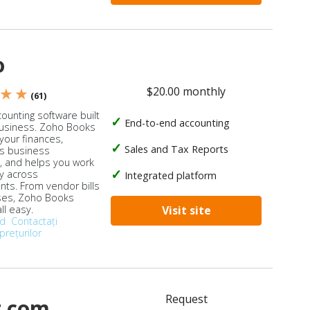
o
$20.00 monthly
 ★ ★
(61)
ounting software built
End-to-end accounting
business. Zoho Books
our finances,
Sales and Tax Reports
s business
, and helps you work
ly across
Integrated platform
ts. From vendor bills
ses, Zoho Books
ll easy.
Visit site
od
Contactați
prețurilor
Request
t.com