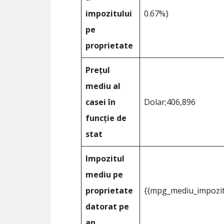
impozitului
0.67%}
pe
proprietate
Prețul
mediu al
casei în
Dolar;406,896
funcție de
stat
Impozitul
mediu pe
proprietate
{{mpg_mediu_impozit
datorat pe
an