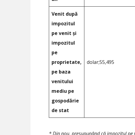
Venit după
impozitul
pe venit și
impozitul
pe
proprietate,
dolar;55,495
pe baza
venitului
mediu pe
gospodărie
de stat
* Din nou, presupunând că impozitul pe 