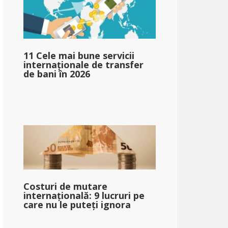
ar;67,730
11 Cele mai bune servicii
internaționale de transfer
de bani în 2026
pg_impozit_impozit_autorizat_pe_bazat_pe_venit_mediu_sin
Costuri de mutare
internațională: 9 lucruri pe
care nu le puteți ignora
pg_după_impozit_la_venit_bazat_pe_venit_mediu_singur_2}}