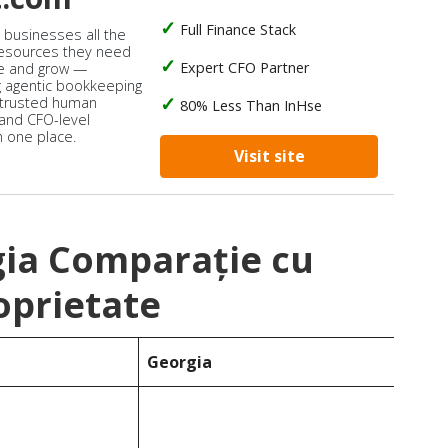
Full Finance Stack
s businesses all the
 resources they need
Expert CFO Partner
e and grow —
 agentic bookkeeping
 trusted human
80% Less Than InHse
 and CFO-level
n one place.
Visit site
gia Comparație cu
oprietate
Georgia