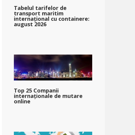
Tabelul tarifelor de
transport maritim
internațional cu containere:
august 2026
rgia
1.00%: &dollar;0-&dollar;750
2.00%: &dollar;751-&dollar;2,250
3.00%: &dollar;2,251-&dollar;3,750
Top 25 Companii
internaționale de mutare
4.00%: &dollar;3,751-&dollar;5,250
online
5.00%: &dollar;5,251-&dollar;7,000
5.75%: &dolar;7,000+