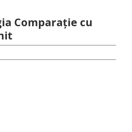
gia Comparație cu
nit
Geo
}