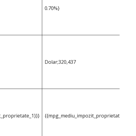
0.70%}
Dolar;320,437
_proprietate_1}}}
{{mpg_mediu_impozit_proprietate_2}}