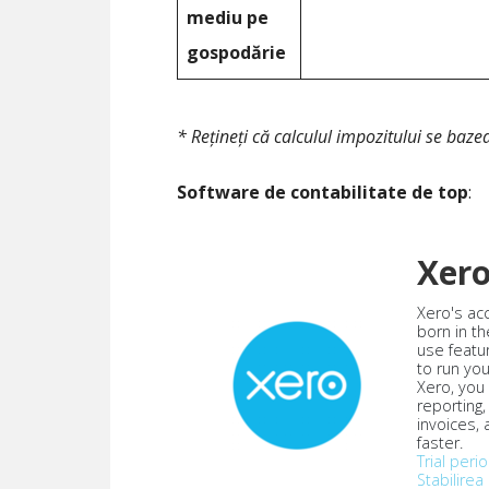
mediu pe
gospodărie
* Rețineți că calculul impozitului se baz
Software de contabilitate de top
:
Xer
Xero's ac
born in th
use featu
to run yo
Xero, you
reporting
invoices,
faster.
Trial peri
Stabilirea 