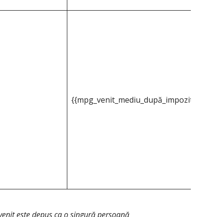
{{mpg_venit_mediu_după_impozitul_pe_p
venit este depus ca o singură persoană