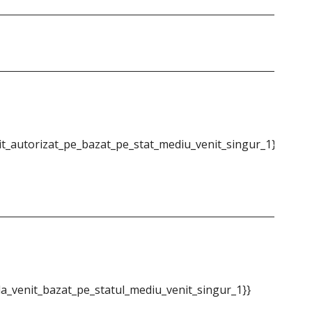
Dol
t_autorizat_pe_bazat_pe_stat_mediu_venit_singur_1}}
{{m
a_venit_bazat_pe_statul_mediu_venit_singur_1}}
{{m