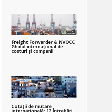
Freight Forwarder & NVOCC
Ghidul internațional de
costuri și companii
Cotații de mutare
internațională: 12 Întrebări