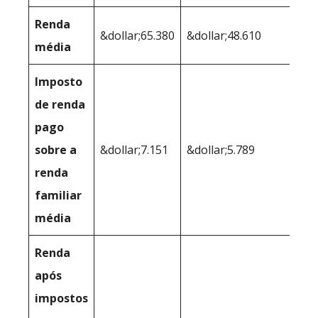
Renda
&dollar;65.380
&dollar;48.610
média
Imposto
de renda
pago
sobre a
&dollar;7.151
&dollar;5.789
renda
familiar
média
Renda
após
impostos