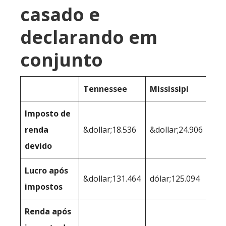
casado e
declarando em
conjunto
Tennessee
Mississipi
Imposto de
renda
&dollar;18.536
&dollar;24.906
devido
Lucro após
&dollar;131.464
dólar;125.094
impostos
Renda após