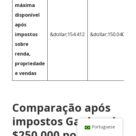
máxima
disponível
após
impostos
&dollar;154.412
&dollar;150.040
sobre
renda,
propriedade
e vendas
Comparação após
impostos Ganhando
Portuguese
$250.000 por ano,