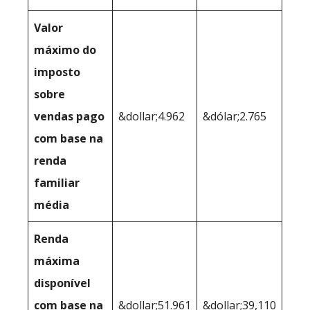
Valor
máximo do
imposto
sobre
vendas pago
&dollar;4.962
&dólar;2.765
com base na
renda
familiar
média
Renda
máxima
disponível
com base na
&dollar;51.961
&dollar;39,110