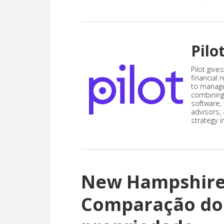
Pilo
Pilot give
financial
to manag
combining
software,
advisors,
strategy i
New Hampshire
Comparação do 