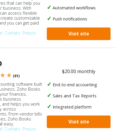
res that can help you
Automated workflows
ur business. With
 can access flexible
, create customizable
Push notifications
 and you can get paid
od
Contato
Preços
Visit site
o
$20.00 monthly
 ★ ★
(61)
ounting software built
End-to-end accounting
business. Zoho Books
our finances,
Sales and Tax Reports
s business
, and helps you work
Integrated platform
ly across
ts. From vendor bills
ses, Zoho Books
Visit site
ll easy.
od
Contato
Preços