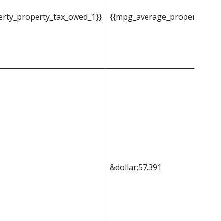
rty_property_tax_owed_1}}
{{mpg_average_property_pro
&dollar;57.391