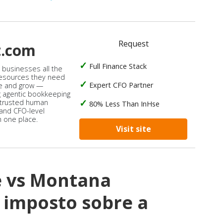
Request
t.com
Full Finance Stack
s businesses all the
 resources they need
Expert CFO Partner
e and grow —
 agentic bookkeeping
 trusted human
80% Less Than InHse
 and CFO-level
n one place.
Visit site
 vs Montana
imposto sobre a