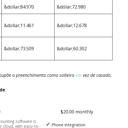
&dollar;84.970
&dólar;72.980
&dollar;11.461
&dollar;12.678
&dollar;73.509
&dollar;60.302
ssupõe o preenchimento como solteiro
em
vez de casado.
ade
:
o
$20.00 monthly
counting software is
Phone integration
e cloud, with easy-to-