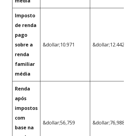
média
Imposto
de renda
pago
sobre a
&dollar;10.971
&dollar;12.442
renda
familiar
média
Renda
após
impostos
com
&dollar;56,759
&dollar;76,988
base na