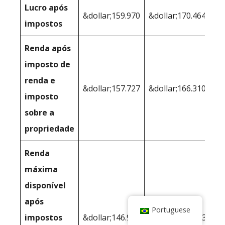
Lucro após
&dollar;159.970
&dollar;170.464
impostos
Renda após
imposto de
renda e
&dollar;157.727
&dollar;166.310
imposto
sobre a
propriedade
Renda
máxima
disponível
após
Portuguese
impostos
&dollar;146.928
&dollar;152,173