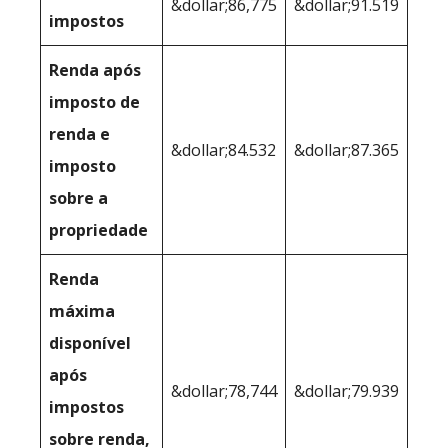
&dollar;86,775
&dollar;91.519
impostos
Renda após
imposto de
renda e
&dollar;84.532
&dollar;87.365
imposto
sobre a
propriedade
Renda
máxima
disponível
após
&dollar;78,744
&dollar;79.939
impostos
sobre renda,