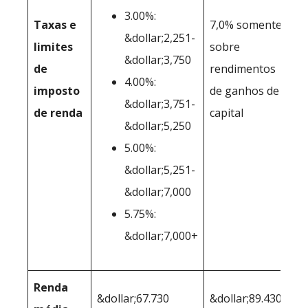
3.00%:
Taxas e
7,0% somente
&dollar;2,251-
limites
sobre
&dollar;3,750
de
rendimentos
4.00%:
imposto
de ganhos de
&dollar;3,751-
de renda
capital
&dollar;5,250
5.00%:
&dollar;5,251-
&dollar;7,000
5.75%:
&dollar;7,000+
Renda
&dollar;67.730
&dollar;89.430