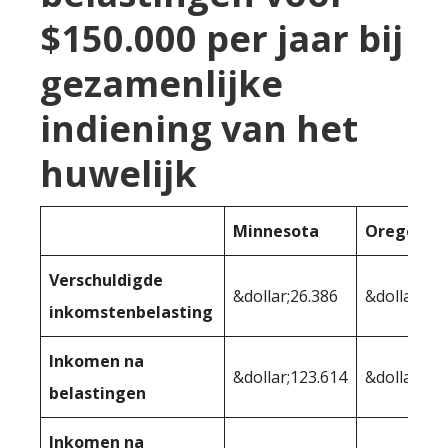
$150.000 per jaar bij
gezamenlijke
indiening van het
huwelijk
Minnesota
Oregon
Verschuldigde
&dollar;26.386
&dollar;30.
inkomstenbelasting
Inkomen na
&dollar;123.614
&dollar;11
belastingen
Inkomen na