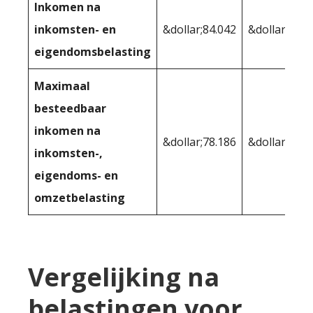
Inkomen na
inkomsten- en
&dollar;84.042
&dollar;79.7
eigendomsbelasting
Maximaal
besteedbaar
inkomen na
&dollar;78.186
&dollar;79.7
inkomsten-,
eigendoms- en
omzetbelasting
Vergelijking na
belastingen voor