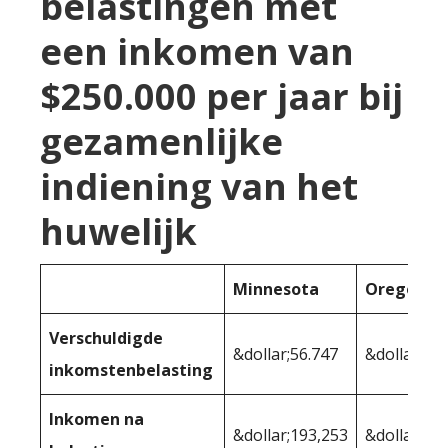
belastingen met
een inkomen van
$250.000 per jaar bij
gezamenlijke
indiening van het
huwelijk
Minnesota
Oregon
Verschuldigde
&dollar;56.747
&dollar;62.
inkomstenbelasting
Inkomen na
&dollar;193,253
&dollar;18