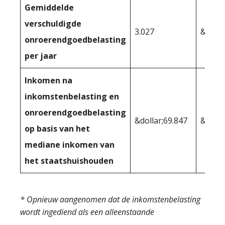
Gemiddelde
verschuldigde
3.027
&dolla
onroerendgoedbelasting
per jaar
Inkomen na
inkomstenbelasting en
onroerendgoedbelasting
&dollar;69.847
&dolla
op basis van het
mediane inkomen van
het staatshuishouden
* Opnieuw aangenomen dat de inkomstenbelasting
wordt ingediend als een alleenstaande