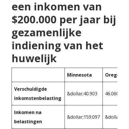
een inkomen van
$200.000 per jaar bij
gezamenlijke
indiening van het
huwelijk
Minnesota
Oregon
Verschuldigde
&dollar;40.903
46.060
inkomstenbelasting
Inkomen na
&dollar;159.097
&dollar;15
belastingen