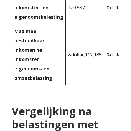
inkomsten- en
120.587
&dollar;11
eigendomsbelasting
Maximaal
besteedbaar
inkomen na
&dollar;112,185
&dollar;11
inkomsten-,
eigendoms- en
omzetbelasting
Vergelijking na
belastingen met