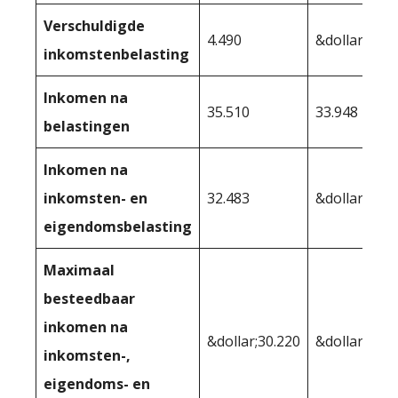
Verschuldigde
4.490
&dollar;6.05
inkomstenbelasting
Inkomen na
35.510
33.948
belastingen
Inkomen na
inkomsten- en
32.483
&dollar;29.9
eigendomsbelasting
Maximaal
besteedbaar
inkomen na
&dollar;30.220
&dollar;29.9
inkomsten-,
eigendoms- en