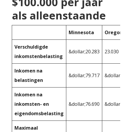
$100.000 per jaar
als alleenstaande
Minnesota
Oregon
Verschuldigde
&dollar;20.283
23.030
inkomstenbelasting
Inkomen na
&dollar;79.717
&dollar;76.9
belastingen
Inkomen na
inkomsten- en
&dollar;76.690
&dollar;73,0
eigendomsbelasting
Maximaal