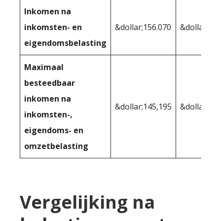
Inkomen na
inkomsten- en
&dollar;156.070
&dollar;14
eigendomsbelasting
Maximaal
besteedbaar
inkomen na
&dollar;145,195
&dollar;14
inkomsten-,
eigendoms- en
omzetbelasting
Vergelijking na