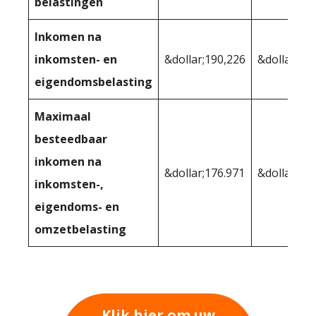
belastingen
Inkomen na
inkomsten- en
&dollar;190,226
&dollar;18
eigendomsbelasting
Maximaal
besteedbaar
inkomen na
&dollar;176.971
&dollar;18
inkomsten-,
eigendoms- en
omzetbelasting
Klik hier om uw