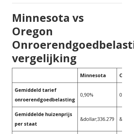
Minnesota vs
Oregon
Onroerendgoedbelast
vergelijking
Minnesota
Oreg
Gemiddeld tarief
0,90%
0,78%
onroerendgoedbelasting
Gemiddelde huizenprijs
&dollar;336.279
&dolla
per staat