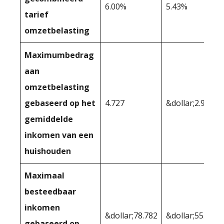
6.00%
5.43%
tarief
omzetbelasting
Maximumbedrag
aan
omzetbelasting
gebaseerd op het
4.727
&dollar;2.997
gemiddelde
inkomen van een
huishouden
Maximaal
besteedbaar
inkomen
&dollar;78.782
&dollar;55.197
gebaseerd op