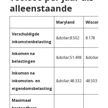
alleenstaande
Maryland
Wisconsin
Verschuldigde
&dollar;8.502
8.178
inkomstenbelasting
Inkomen na
&dollar;51.498
&dollar;51.8
belastingen
Inkomen na
inkomsten- en
&dollar;48.332
48.503
eigendomsbelasting
Maximaal