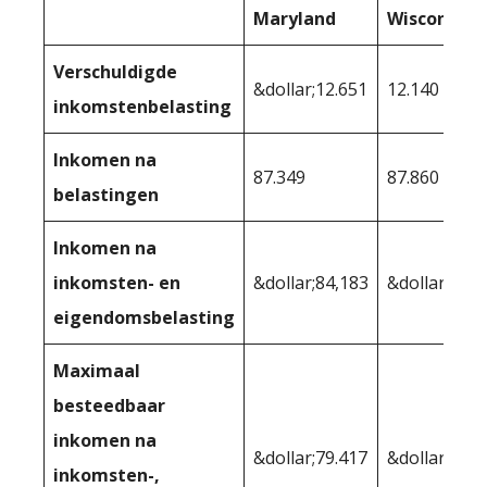
Maryland
Wisconsin
Verschuldigde
&dollar;12.651
12.140
inkomstenbelasting
Inkomen na
87.349
87.860
belastingen
Inkomen na
inkomsten- en
&dollar;84,183
&dollar;84.5
eigendomsbelasting
Maximaal
besteedbaar
inkomen na
&dollar;79.417
&dollar;80.1
inkomsten-,