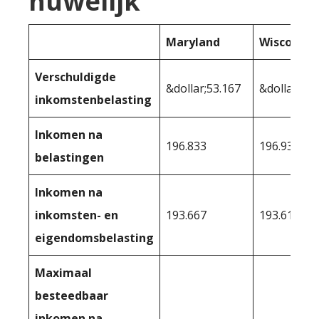
huwelijk
Maryland
Wisconsin
Verschuldigde
&dollar;53.167
&dollar;53.
inkomstenbelasting
Inkomen na
196.833
196.936
belastingen
Inkomen na
inkomsten- en
193.667
193.617
eigendomsbelasting
Maximaal
besteedbaar
inkomen na