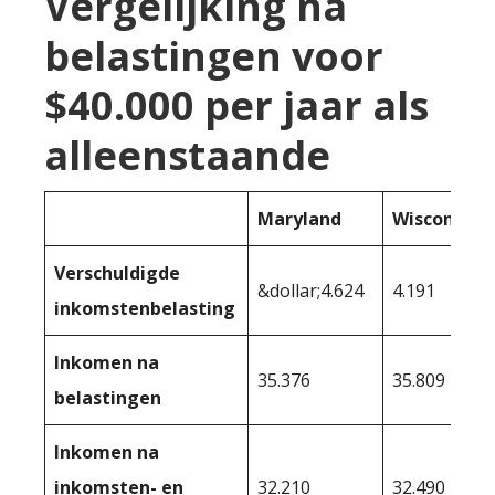
Vergelijking na
belastingen voor
$40.000 per jaar als
alleenstaande
Maryland
Wisconsin
Verschuldigde
&dollar;4.624
4.191
inkomstenbelasting
Inkomen na
35.376
35.809
belastingen
Inkomen na
inkomsten- en
32.210
32.490