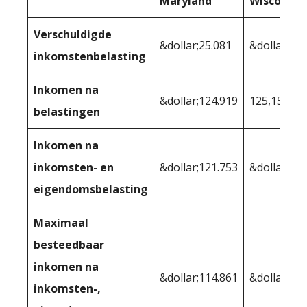
Maryland
Wisconsin
Verschuldigde
&dollar;25.081
&dollar;24.
inkomstenbelasting
Inkomen na
&dollar;124.919
125,155
belastingen
Inkomen na
inkomsten- en
&dollar;121.753
&dollar;121
eigendomsbelasting
Maximaal
besteedbaar
inkomen na
&dollar;114.861
&dollar;115
inkomsten-,