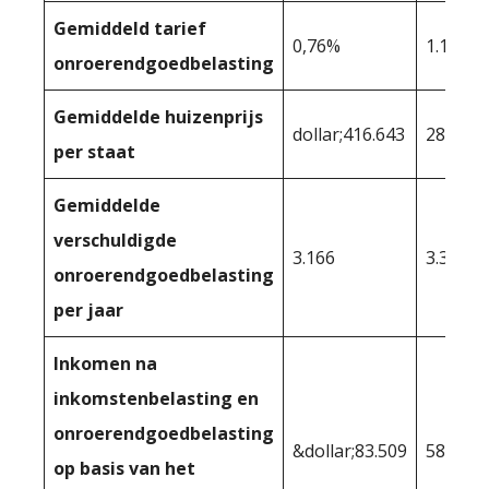
Gemiddeld tarief
0,76%
1.15%
onroerendgoedbelasting
Gemiddelde huizenprijs
dollar;416.643
288.596
per staat
Gemiddelde
verschuldigde
3.166
3.319
onroerendgoedbelasting
per jaar
Inkomen na
inkomstenbelasting en
onroerendgoedbelasting
&dollar;83.509
58.194
op basis van het