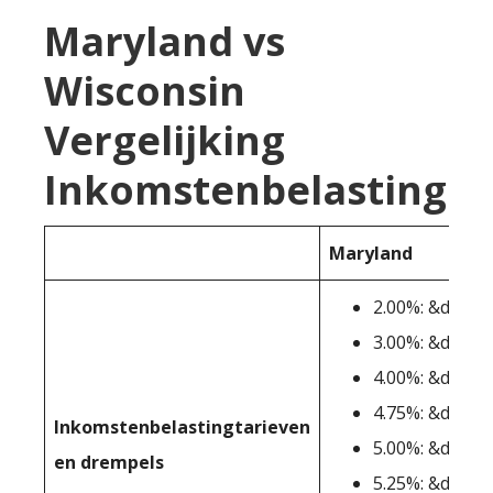
Maryland vs
Wisconsin
Vergelijking
Inkomstenbelasting
Maryland
2.00%: &dollar
3.00%: &dollar
4.00%: &dollar
4.75%: &dollar
Inkomstenbelastingtarieven
5.00%: &dollar
en drempels
5.25%: &dollar