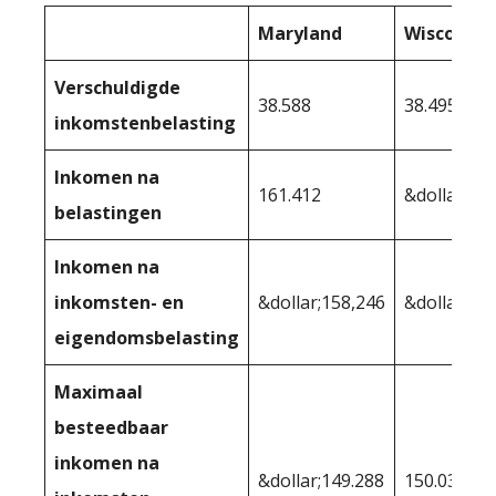
Maryland
Wisconsin
Verschuldigde
38.588
38.495
inkomstenbelasting
Inkomen na
161.412
&dollar;16
belastingen
Inkomen na
inkomsten- en
&dollar;158,246
&dollar;15
eigendomsbelasting
Maximaal
besteedbaar
inkomen na
&dollar;149.288
150.039