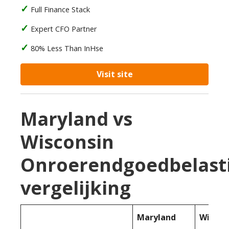
Full Finance Stack
Expert CFO Partner
80% Less Than InHse
Visit site
Maryland vs
Wisconsin
Onroerendgoedbelast
vergelijking
Maryland
Wiscon