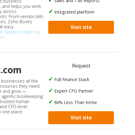
Sales and Tax Reports
s business
, and helps you work
ly across
Integrated platform
ts. From vendor bills
ses, Zoho Books
ll easy.
Visit site
od
Neem contact op
en
Request
t.com
Full Finance Stack
s businesses all the
 resources they need
Expert CFO Partner
e and grow —
 agentic bookkeeping
 trusted human
80% Less Than InHse
 and CFO-level
n one place.
Visit site