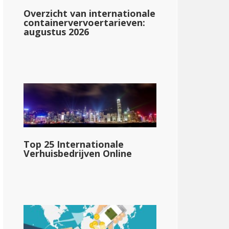
Overzicht van internationale
containervervoertarieven:
augustus 2026
Wisconsin
Top 25 Internationale
Verhuisbedrijven Online
3.54%: &dollar;0-&dollar;12,760
4.65%: &dollar;12,761-&dollar;25,520
5.30%: &dollar;25,521-&dollar;280,950
7.65%: &dollar;280,951+