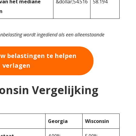
 van het mediane
&dollar;54.516
58.194
n
elasting wordt ingediend als een alleenstaande
uw belastingen te helpen
verlagen
onsin Vergelijking
Georgia
Wisconsin
 staat
4.00%
5.00%