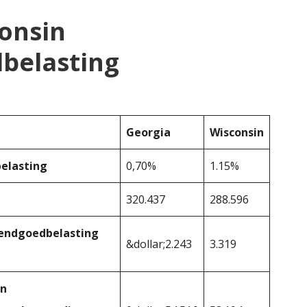
consin
belasting
Georgia
Wisconsin
elasting
0,70%
1.15%
320.437
288.596
rendgoedbelasting
&dollar;2.243
3.319
en