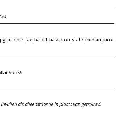
730
pg_income_tax_based_based_on_state_median_income_singl
llar;56.759
 invullen als alleenstaande in plaats van getrouwd.