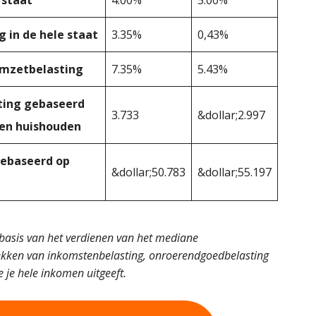
 in de hele staat
3.35%
0,43%
omzetbelasting
7.35%
5.43%
ing gebaseerd
3.733
&dollar;2.997
en huishouden
ebaseerd op
&dollar;50.783
&dollar;55.197
basis van het verdienen van het mediane
ekken van inkomstenbelasting, onroerendgoedbelasting
 je hele inkomen uitgeeft.