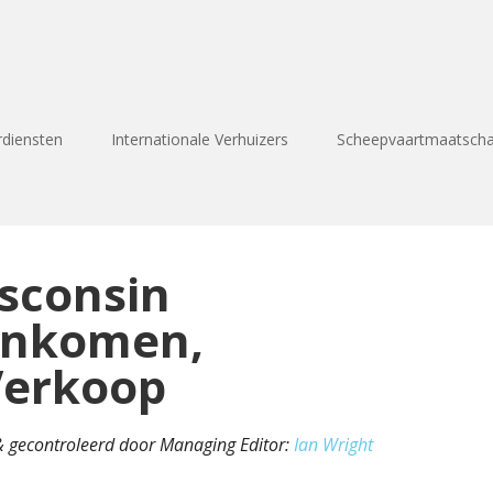
rdiensten
Internationale Verhuizers
Scheepvaartmaatscha
isconsin
 Inkomen,
Verkoop
 & gecontroleerd door Managing Editor:
Ian Wright