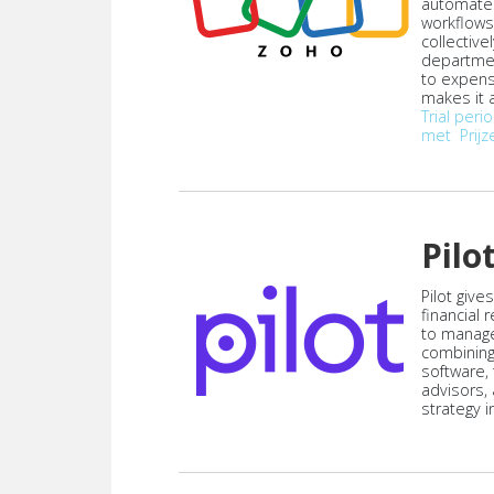
automate
workflows
collective
departmen
to expen
makes it a
Trial peri
met
Prijz
Pilo
Pilot give
financial
to manag
combining
software,
advisors,
strategy i