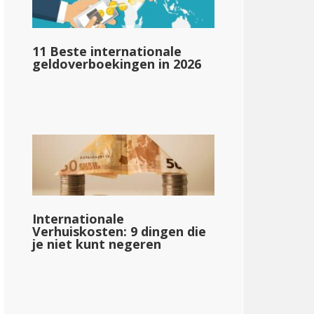
&dollar;73.330
11 Beste internationale
geldoverboekingen in 2026
e_1}}
{{mpg_income_tax_based_based_on_state_median_i
61.513
Internationale
Verhuiskosten: 9 dingen die
je niet kunt negeren