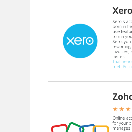
Xer
Xero's ac
born in th
use featu
to run yo
Xero, you
reporting
invoices,
faster.
Trial peri
met
Prijz
Zoh
★ ★ ★
Online acc
for your 
manages y