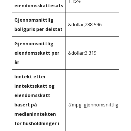
1.15%
eiendomsskattesats
Gjennomsnittlig
&dollar;288 596
boligpris per delstat
Gjennomsnittlig
eiendomsskatt per
&dollar;3 319
år
Inntekt etter
inntektsskatt og
eiendomsskatt
basert på
{{mpg_gjennomsnittlig_innt
medianinntekten
for husholdninger i