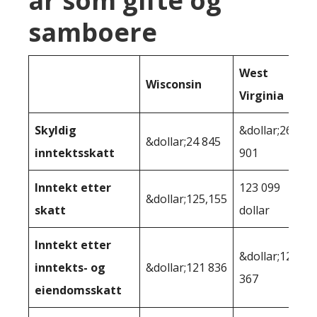
år som gifte og
samboere
West
Wisconsin
Virginia
Skyldig
&dollar;26
&dollar;24 845
inntektsskatt
901
Inntekt etter
123 099
&dollar;125,155
skatt
dollar
Inntekt etter
&dollar;122
inntekts- og
&dollar;121 836
367
eiendomsskatt