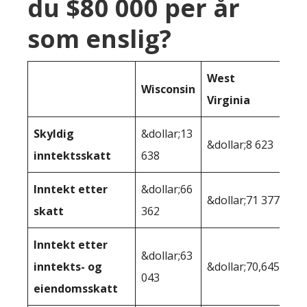
du $80 000 per år
som enslig?
West
Wisconsin
Virginia
Skyldig
&dollar;13
&dollar;8 623
inntektsskatt
638
Inntekt etter
&dollar;66
&dollar;71 377
skatt
362
Inntekt etter
&dollar;63
inntekts- og
&dollar;70,645
043
eiendomsskatt