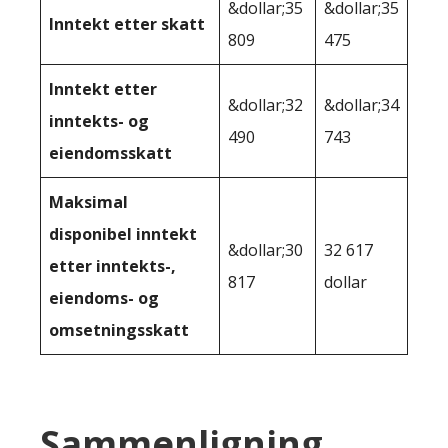
&dollar;35
&dollar;35
Inntekt etter skatt
809
475
Inntekt etter
&dollar;32
&dollar;34
inntekts- og
490
743
eiendomsskatt
Maksimal
disponibel inntekt
&dollar;30
32 617
etter inntekts-,
817
dollar
eiendoms- og
omsetningsskatt
Sammenligning