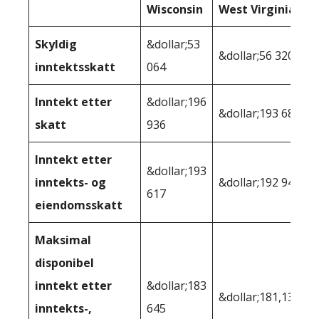
Wisconsin
West Virginia
Skyldig
&dollar;53
&dollar;56 320
inntektsskatt
064
Inntekt etter
&dollar;196
&dollar;193 680
skatt
936
Inntekt etter
&dollar;193
inntekts- og
&dollar;192 948
617
eiendomsskatt
Maksimal
disponibel
inntekt etter
&dollar;183
&dollar;181,138
inntekts-,
645