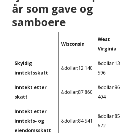
år som gave og
samboere
West
Wisconsin
Virginia
Skyldig
&dollar;13
&dollar;12 140
inntektsskatt
596
Inntekt etter
&dollar;86
&dollar;87 860
skatt
404
Inntekt etter
&dollar;85
inntekts- og
&dollar;84 541
672
eiendomsskatt