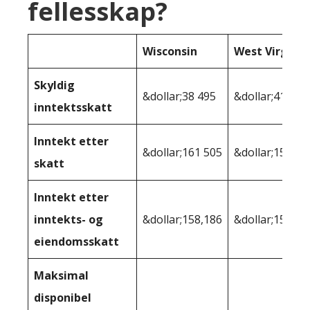
fellesskap?
Wisconsin
West Virginia
Skyldig
&dollar;38 495
&dollar;41,151
inntektsskatt
Inntekt etter
&dollar;161 505
&dollar;158 84
skatt
Inntekt etter
inntekts- og
&dollar;158,186
&dollar;158,11
eiendomsskatt
Maksimal
disponibel