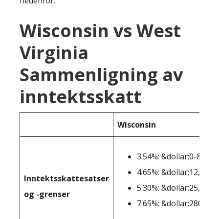
nedenfor:
Wisconsin vs West
Virginia
Sammenligning av
inntektsskatt
Wisconsin
3.54%: &dollar;0-&doll
4.65%: &dollar;12,761-
Inntektsskattesatser
5.30%: &dollar;25,521-
og -grenser
7.65%: &dollar;280.951