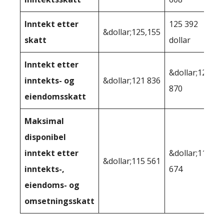
Inntekt etter
125 392
&dollar;125,155
skatt
dollar
Inntekt etter
&dollar;123
inntekts- og
&dollar;121 836
870
eiendomsskatt
Maksimal
disponibel
inntekt etter
&dollar;113
&dollar;115 561
inntekts-,
674
eiendoms- og
omsetningsskatt