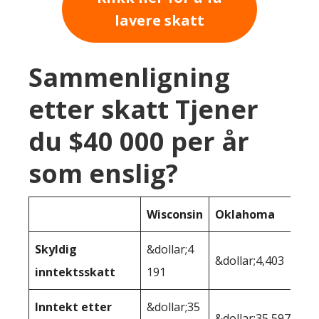
lavere skatt
Sammenligning
etter skatt Tjener
du $40 000 per år
som enslig?
Wisconsin
Oklahoma
Skyldig
&dollar;4
&dollar;4,403
inntektsskatt
191
Inntekt etter
&dollar;35
&dollar;35 597