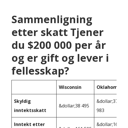
Sammenligning
etter skatt Tjener
du $200 000 per år
og er gift og lever i
fellesskap?
Wisconsin
Oklahoma
Skyldig
&dollar;37
&dollar;38 495
inntektsskatt
983
Inntekt etter
&dollar;162