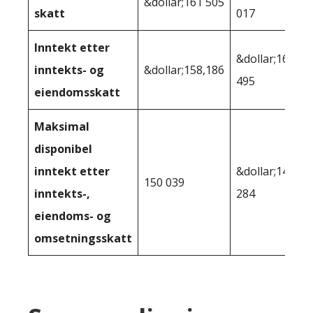
&dollar;161 505
skatt
017
Inntekt etter
&dollar;160
inntekts- og
&dollar;158,186
495
eiendomsskatt
Maksimal
disponibel
inntekt etter
&dollar;147
150 039
inntekts-,
284
eiendoms- og
omsetningsskatt