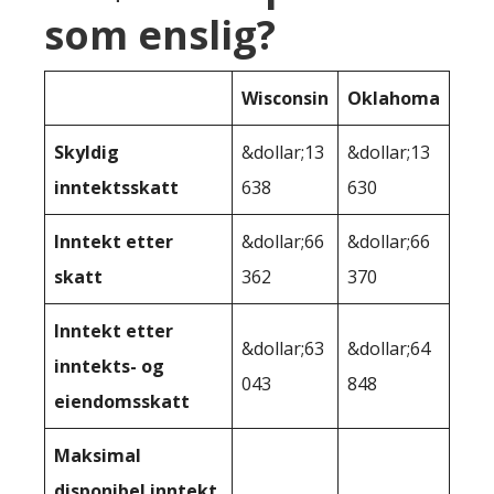
som enslig?
Wisconsin
Oklahoma
Skyldig
&dollar;13
&dollar;13
inntektsskatt
638
630
Inntekt etter
&dollar;66
&dollar;66
skatt
362
370
Inntekt etter
&dollar;63
&dollar;64
inntekts- og
043
848
eiendomsskatt
Maksimal
disponibel inntekt