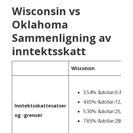
Wisconsin vs
Oklahoma
Sammenligning av
inntektsskatt
Wisconsin
3.54%: &dollar;0-&doll
4.65%: &dollar;12,761-
Inntektsskattesatser
5.30%: &dollar;25,521-
og -grenser
7.65%: &dollar;280.951