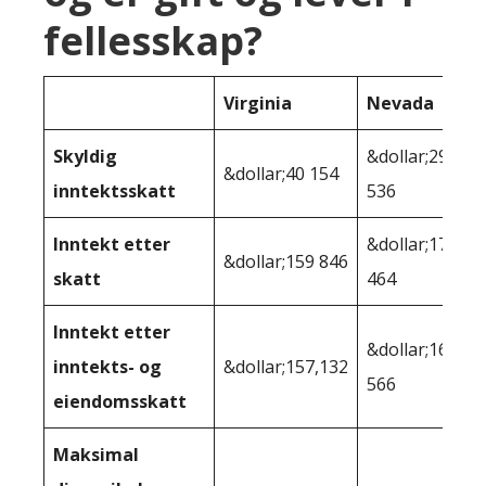
fellesskap?
Virginia
Nevada
Skyldig
&dollar;29
&dollar;40 154
inntektsskatt
536
Inntekt etter
&dollar;170
&dollar;159 846
skatt
464
Inntekt etter
&dollar;168
inntekts- og
&dollar;157,132
566
eiendomsskatt
Maksimal