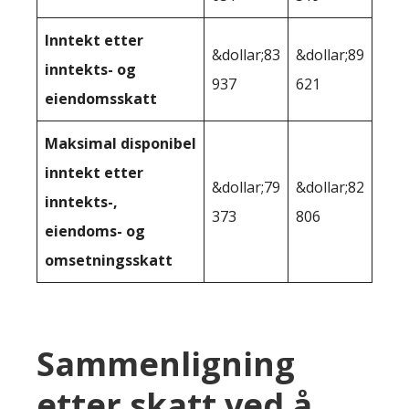
Inntekt etter
&dollar;83
&dollar;89
inntekts- og
937
621
eiendomsskatt
Maksimal disponibel
inntekt etter
&dollar;79
&dollar;82
inntekts-,
373
806
eiendoms- og
omsetningsskatt
Sammenligning
etter skatt ved å