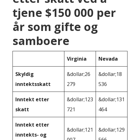
tjene $150 000 per
år som gifte og
samboere
Virginia
Nevada
Skyldig
&dollar;26
&dollar;18
inntektsskatt
279
536
Inntekt etter
&dollar;123
&dollar;131
skatt
721
464
Inntekt etter
&dollar;121
&dollar;129
inntekts- og
007
566