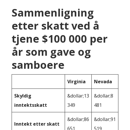
Sammenligning
etter skatt ved å
tjene $100 000 per
år som gave og
samboere
Virginia
Nevada
Skyldig
&dollar;13
&dollar;8
inntektsskatt
349
481
&dollar;86
&dollar;91
Inntekt etter skatt
651
519