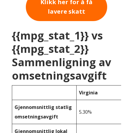
Klikk her for å få
lavere skatt
{{mpg_stat_1}} vs
{{mpg_stat_2}}
Sammenligning av
omsetningsavgift
Virginia
Gjennomsnittlig statlig
5.30%
omsetningsavgift
Gjennomsnittlig lokal