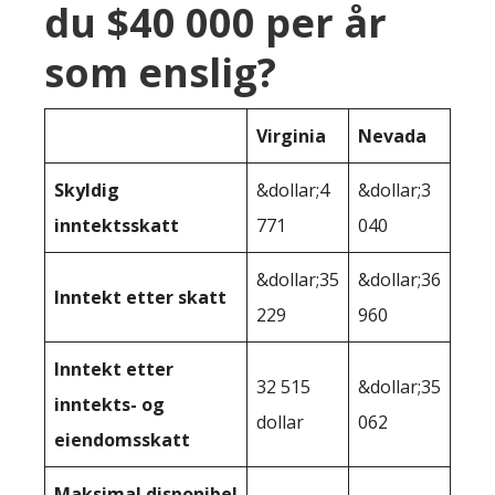
du $40 000 per år
som enslig?
Virginia
Nevada
Skyldig
&dollar;4
&dollar;3
inntektsskatt
771
040
&dollar;35
&dollar;36
Inntekt etter skatt
229
960
Inntekt etter
32 515
&dollar;35
inntekts- og
dollar
062
eiendomsskatt
Maksimal disponibel