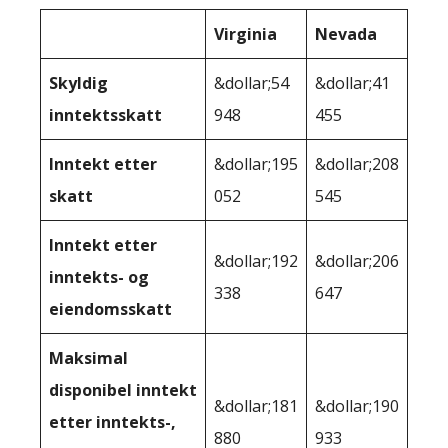
Virginia
Nevada
Skyldig
&dollar;54
&dollar;41
inntektsskatt
948
455
Inntekt etter
&dollar;195
&dollar;208
skatt
052
545
Inntekt etter
&dollar;192
&dollar;206
inntekts- og
338
647
eiendomsskatt
Maksimal
disponibel inntekt
&dollar;181
&dollar;190
etter inntekts-,
880
933