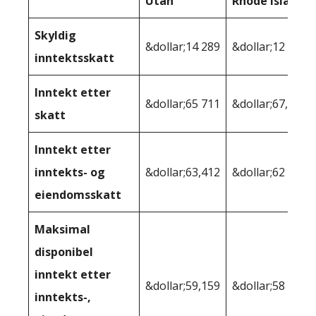
Utah
Rhode Island
Skyldig
&dollar;14 289
&dollar;12 856
inntektsskatt
Inntekt etter
&dollar;65 711
&dollar;67,144
skatt
Inntekt etter
inntekts- og
&dollar;63,412
&dollar;62 670
eiendomsskatt
Maksimal
disponibel
inntekt etter
&dollar;59,159
&dollar;58 570
inntekts-,