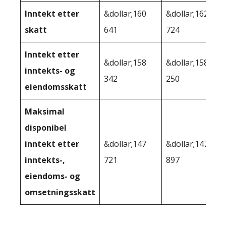
Inntekt etter
&dollar;160
&dollar;162
skatt
641
724
Inntekt etter
&dollar;158
&dollar;158
inntekts- og
342
250
eiendomsskatt
Maksimal
disponibel
inntekt etter
&dollar;147
&dollar;147
inntekts-,
721
897
eiendoms- og
omsetningsskatt