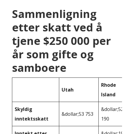
Sammenligning
etter skatt ved å
tjene $250 000 per
år som gifte og
samboere
Rhode
Utah
Island
Skyldig
&dollar;52
&dollar;53 753
inntektsskatt
190
Inntekt etter
&dollar;197