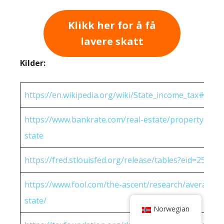
Klikk her for å få
lavere skatt
Kilder:
https://en.wikipedia.org/wiki/State_income_tax#Rates
https://www.bankrate.com/real-estate/property-tax-
state
https://fred.stlouisfed.org/release/tables?eid=25951
https://www.fool.com/the-ascent/research/average-h
state/
Norwegian