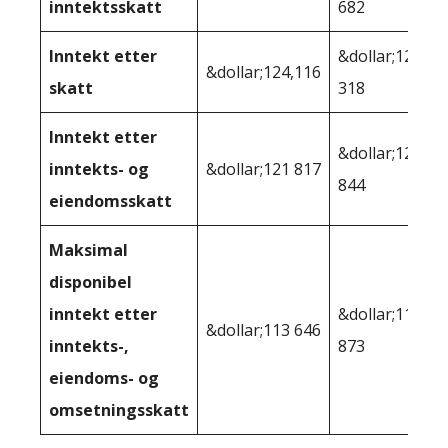
inntektsskatt
682
Inntekt etter
&dollar;126
&dollar;124,116
skatt
318
Inntekt etter
&dollar;121
inntekts- og
&dollar;121 817
844
eiendomsskatt
Maksimal
disponibel
inntekt etter
&dollar;113
&dollar;113 646
inntekts-,
873
eiendoms- og
omsetningsskatt