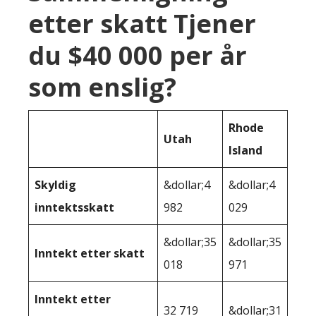
etter skatt Tjener
du $40 000 per år
som enslig?
Rhode
Utah
Island
Skyldig
&dollar;4
&dollar;4
inntektsskatt
982
029
&dollar;35
&dollar;35
Inntekt etter skatt
018
971
Inntekt etter
32 719
&dollar;31