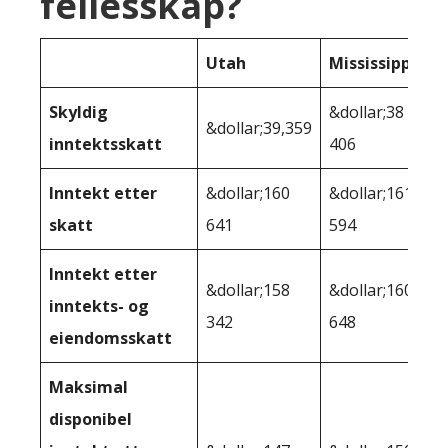
fellesskap?
Utah
Mississippi
Skyldig
&dollar;38
&dollar;39,359
inntektsskatt
406
Inntekt etter
&dollar;160
&dollar;161
skatt
641
594
Inntekt etter
&dollar;158
&dollar;160
inntekts- og
342
648
eiendomsskatt
Maksimal
disponibel