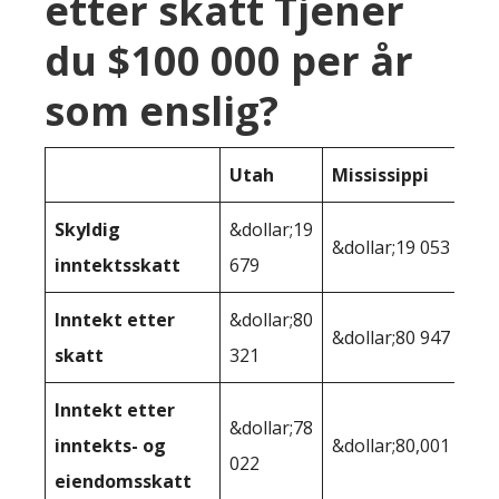
etter skatt Tjener
du $100 000 per år
som enslig?
Utah
Mississippi
Skyldig
&dollar;19
&dollar;19 053
inntektsskatt
679
Inntekt etter
&dollar;80
&dollar;80 947
skatt
321
Inntekt etter
&dollar;78
inntekts- og
&dollar;80,001
022
eiendomsskatt