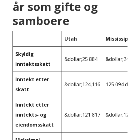
år som gifte og
samboere
Utah
Mississippi
Skyldig
&dollar;25 884
&dollar;24 906
inntektsskatt
Inntekt etter
&dollar;124,116
125 094 dollar
skatt
Inntekt etter
inntekts- og
&dollar;121 817
&dollar;124,14
eiendomsskatt
Maksimal