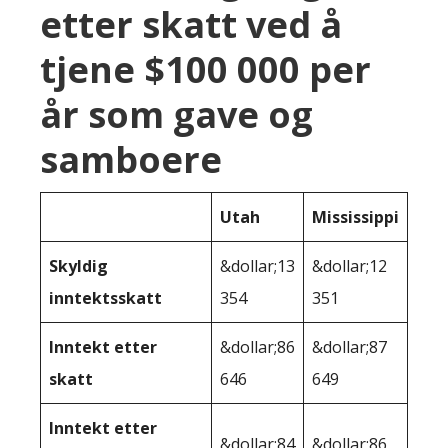
etter skatt ved å
tjene $100 000 per
år som gave og
samboere
Utah
Mississippi
Skyldig
&dollar;13
&dollar;12
inntektsskatt
354
351
Inntekt etter
&dollar;86
&dollar;87
skatt
646
649
Inntekt etter
&dollar;84
&dollar;86