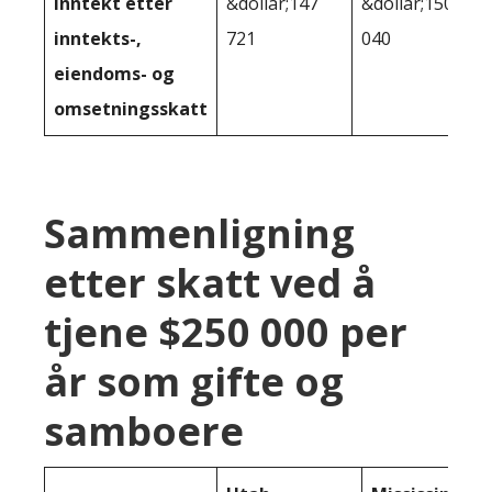
inntekt etter
&dollar;147
&dollar;150
inntekts-,
721
040
eiendoms- og
omsetningsskatt
Sammenligning
etter skatt ved å
tjene $250 000 per
år som gifte og
samboere