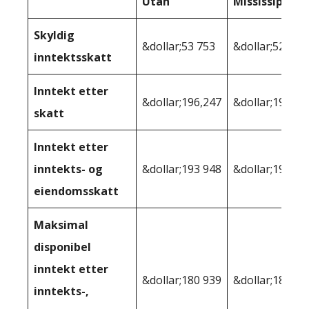
Utah
Mississippi
Skyldig
&dollar;53 753
&dollar;52 825
inntektsskatt
Inntekt etter
&dollar;196,247
&dollar;197,17
skatt
Inntekt etter
inntekts- og
&dollar;193 948
&dollar;196,22
eiendomsskatt
Maksimal
disponibel
inntekt etter
&dollar;180 939
&dollar;183,27
inntekts-,