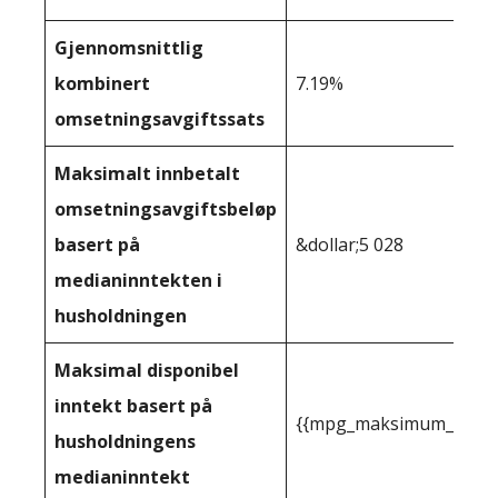
Gjennomsnittlig
kombinert
7.19%
omsetningsavgiftssats
Maksimalt innbetalt
omsetningsavgiftsbeløp
basert på
&dollar;5 028
medianinntekten i
husholdningen
Maksimal disponibel
inntekt basert på
{{mpg_maksimum_inntekt
husholdningens
medianinntekt