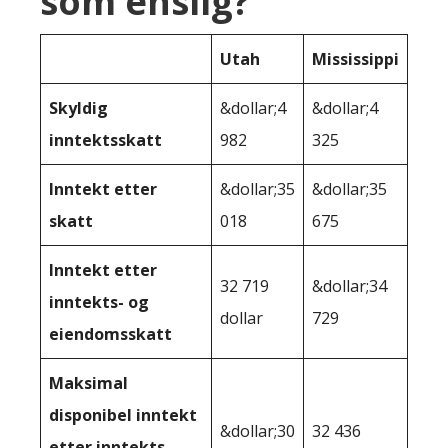
som enslig?
Utah
Mississippi
Skyldig
&dollar;4
&dollar;4
inntektsskatt
982
325
Inntekt etter
&dollar;35
&dollar;35
skatt
018
675
Inntekt etter
32 719
&dollar;34
inntekts- og
dollar
729
eiendomsskatt
Maksimal
disponibel inntekt
&dollar;30
32 436
etter inntekts-,