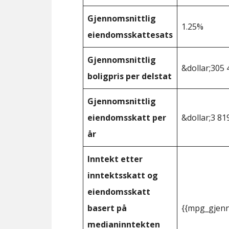
Gjennomsnittlig
1.25%
eiendomsskattesats
Gjennomsnittlig
&dollar;305 
boligpris per delstat
Gjennomsnittlig
eiendomsskatt per
&dollar;3 81
år
Inntekt etter
inntektsskatt og
eiendomsskatt
basert på
{{mpg_gjenn
medianinntekten