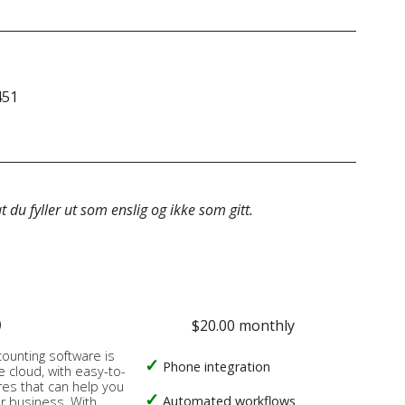
451
&do
 du fyller ut som enslig og ikke som gitt.
o
$20.00 monthly
counting software is
Phone integration
e cloud, with easy-to-
res that can help you
Automated workflows
ur business. With