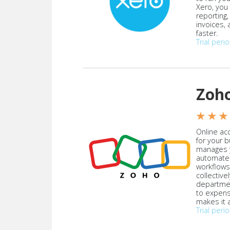
Xero, you
reporting
invoices,
faster.
Trial peri
Zoh
★ ★ ★
Online acc
for your 
manages y
automate
workflows
collective
departmen
to expen
makes it a
Trial peri