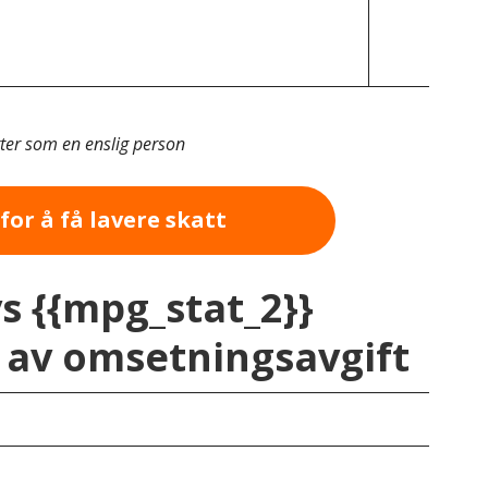
tter som en enslig person
for å få lavere skatt
vs {{mpg_stat_2}}
av omsetningsavgift