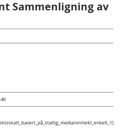
nt Sammenligning av
Ve
640
&do
ektsskatt_basert_på_statlig_medianinntekt_enkelt_1}}
{{m