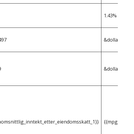
1.43%
497
&dollar;383 8
9
&dollar;5 490
omsnittlig_inntekt_etter_eiendomsskatt_1}}
{{mpg_gjenno