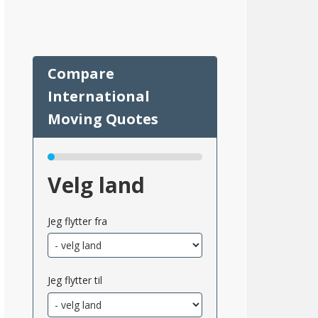
82
Velg land
Jeg flytter fra
Jeg flytter til
msnittlig_inntekt_etter_eiendomsskatt_2}}