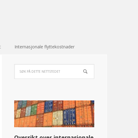
t
Internasjonale flyttekostnader
Oversikt over internasjonale