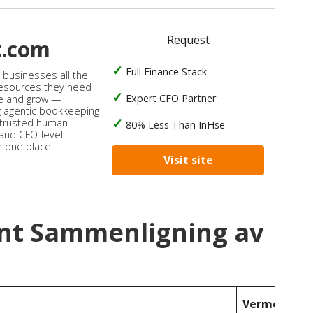
Request
t.com
Full Finance Stack
s businesses all the
 resources they need
Expert CFO Partner
e and grow —
 agentic bookkeeping
 trusted human
80% Less Than InHse
 and CFO-level
n one place.
Visit site
nt Sammenligning av
Vermont