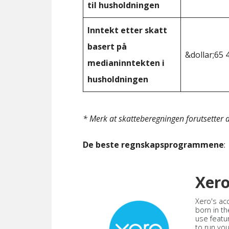
til husholdningen
Inntekt etter skatt
basert på
&dollar;65 
medianinntekten i
husholdningen
* Merk at skatteberegningen forutsetter at
De beste regnskapsprogrammene
:
Xer
Xero's ac
born in th
use featu
to run yo