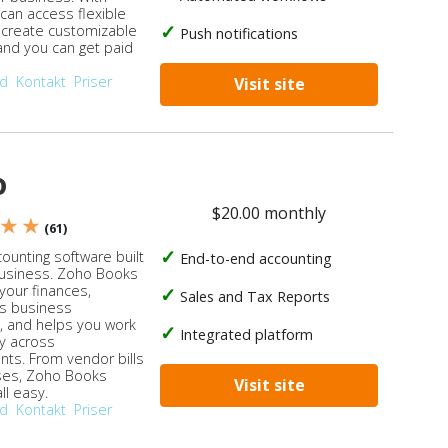
 can access flexible
, create customizable
Push notifications
 and you can get paid
od
Kontakt
Priser
Visit site
o
$20.00 monthly
 ★ ★
(61)
ounting software built
End-to-end accounting
business. Zoho Books
our finances,
Sales and Tax Reports
s business
, and helps you work
Integrated platform
ly across
ts. From vendor bills
ses, Zoho Books
Visit site
ll easy.
od
Kontakt
Priser