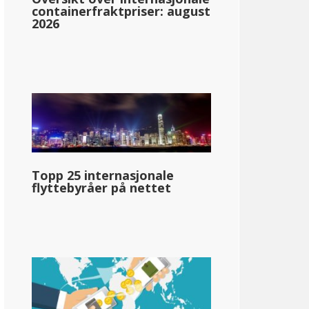
containerfraktpriser: august
2026
rmont
3.35%: &dollar;0-&dollar;42,150
6.60%: &dollar;42,151-&dollar;102,200
7.60%: &dollar;102,201-&dollar;213,150
Topp 25 internasjonale
8.75%: &dollar;213.151+
flyttebyråer på nettet
llar;72 190
pg_inntektsskatt_basert_på_statens_medianinntekt_enkelt_