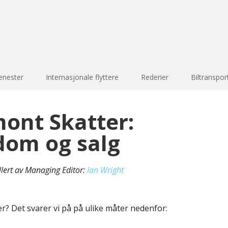
enester
Internasjonale flyttere
Rederier
Biltranspor
ont Skatter:
dom og salg
llert av Managing Editor:
Ian Wright
er? Det svarer vi på på ulike måter nedenfor: