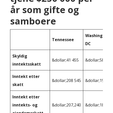
år som gifte og
samboere
Washington
Tennessee
DC
Skyldig
&dollar;41 455
&dollar;58 903
inntektsskatt
Inntekt etter
&dollar;208 545
&dollar;191 09
skatt
Inntekt etter
inntekts- og
&dollar;207,240
&dollar;186 94
eiendomsskatt