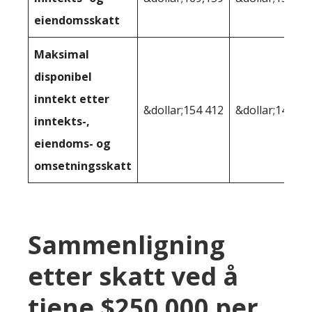
eiendomsskatt
Maksimal
disponibel
inntekt etter
&dollar;154 412
&dollar;144 44
inntekts-,
eiendoms- og
omsetningsskatt
Sammenligning
etter skatt ved å
tjene $250 000 per