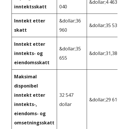
&dollar;4 463
inntektsskatt
040
Inntekt etter
&dollar;36
&dollar;35 537
skatt
960
Inntekt etter
&dollar;35
inntekts- og
&dollar;31,386
655
eiendomsskatt
Maksimal
disponibel
inntekt etter
32 547
&dollar;29 610
inntekts-,
dollar
eiendoms- og
omsetningsskatt