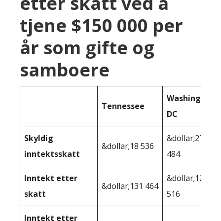
etter skatt ved å
tjene $150 000 per
år som gifte og
samboere
Washington
Tennessee
DC
Skyldig
&dollar;27
&dollar;18 536
inntektsskatt
484
Inntekt etter
&dollar;122
&dollar;131 464
skatt
516
Inntekt etter