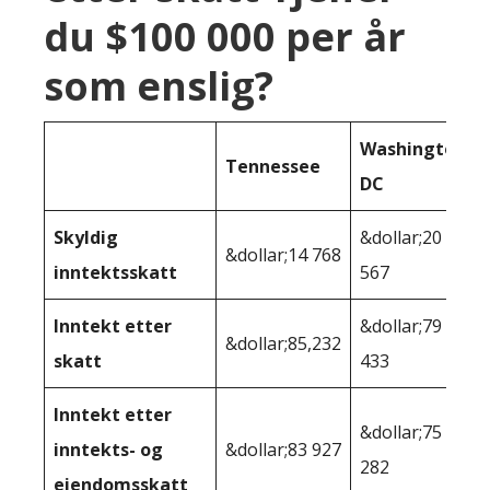
du $100 000 per år
som enslig?
Washington
Tennessee
DC
Skyldig
&dollar;20
&dollar;14 768
inntektsskatt
567
Inntekt etter
&dollar;79
&dollar;85,232
skatt
433
Inntekt etter
&dollar;75
inntekts- og
&dollar;83 927
282
eiendomsskatt