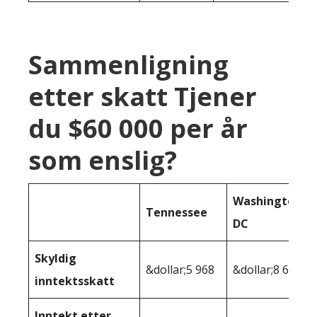
Sammenligning
etter skatt Tjener
du $60 000 per år
som enslig?
Washington
Tennessee
DC
Skyldig
&dollar;5 968
&dollar;8 626
inntektsskatt
Inntekt etter