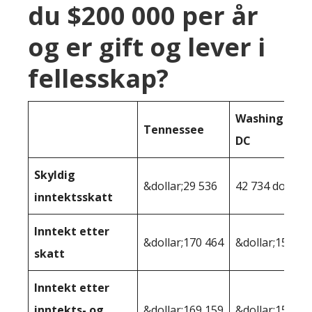
du $200 000 per år
og er gift og lever i
fellesskap?
Washington
Tennessee
DC
Skyldig
&dollar;29 536
42 734 dollar
inntektsskatt
Inntekt etter
&dollar;170 464
&dollar;157,26
skatt
Inntekt etter
inntekts- og
&dollar;169,159
&dollar;153,11