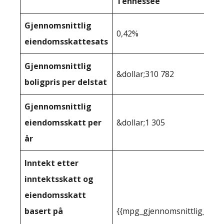
Tennessee
Gjennomsnittlig
0,42%
eiendomsskattesats
Gjennomsnittlig
&dollar;310 782
boligpris per delstat
Gjennomsnittlig
eiendomsskatt per
&dollar;1 305
år
Inntekt etter
inntektsskatt og
eiendomsskatt
basert på
{{mpg_gjennomsnittlig_innt