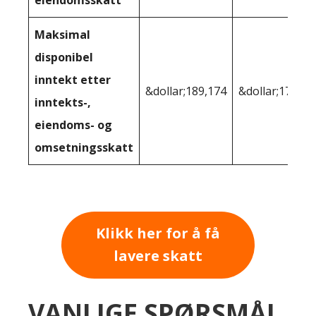
Maksimal
disponibel
inntekt etter
&dollar;189,174
&dollar;176,36
inntekts-,
eiendoms- og
omsetningsskatt
Klikk her for å få
lavere skatt
VANLIGE SPØRSMÅL