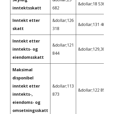
&dollar;18 536
inntektsskatt
682
Inntekt etter
&dollar;126
&dollar;131 464
skatt
318
Inntekt etter
&dollar;121
inntekts- og
&dollar;129,307
844
eiendomsskatt
Maksimal
disponibel
inntekt etter
&dollar;113
&dollar;122 892
inntekts-,
873
eiendoms- og
omsetningsskatt