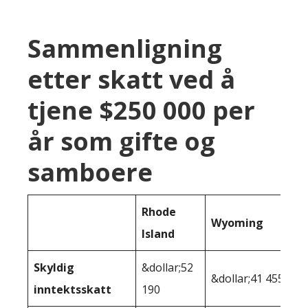
Sammenligning
etter skatt ved å
tjene $250 000 per
år som gifte og
samboere
Rhode
Wyoming
Island
Skyldig
&dollar;52
&dollar;41 455
inntektsskatt
190