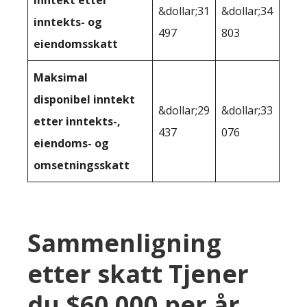
Inntekt etter
&dollar;31
&dollar;34
inntekts- og
497
803
eiendomsskatt
Maksimal
disponibel inntekt
&dollar;29
&dollar;33
etter inntekts-,
437
076
eiendoms- og
omsetningsskatt
Sammenligning
etter skatt Tjener
du $60 000 per år