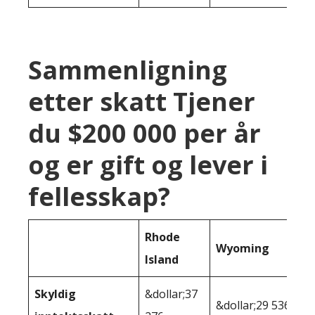
Sammenligning
etter skatt Tjener
du $200 000 per år
og er gift og lever i
fellesskap?
Rhode
Wyoming
Island
Skyldig
&dollar;37
&dollar;29 536