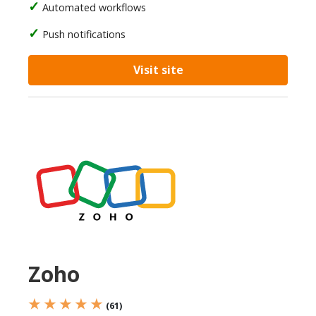
Automated workflows
Push notifications
Visit site
Zoho
★ ★ ★ ★ ★
(61)