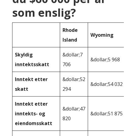
som enslig?
Rhode
Wyoming
Island
Skyldig
&dollar;7
&dollar;5 968
inntektsskatt
706
Inntekt etter
&dollar;52
&dollar;54 032
skatt
294
Inntekt etter
&dollar;47
inntekts- og
&dollar;51 875
820
eiendomsskatt