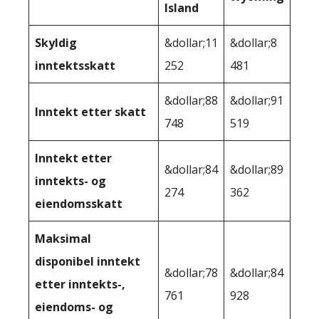
Island
Skyldig
&dollar;11
&dollar;8
inntektsskatt
252
481
&dollar;88
&dollar;91
Inntekt etter skatt
748
519
Inntekt etter
&dollar;84
&dollar;89
inntekts- og
274
362
eiendomsskatt
Maksimal
disponibel inntekt
&dollar;78
&dollar;84
etter inntekts-,
761
928
eiendoms- og