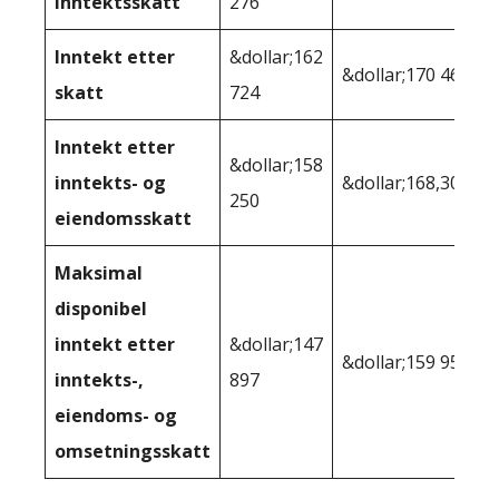
inntektsskatt
276
Inntekt etter
&dollar;162
&dollar;170 464
skatt
724
Inntekt etter
&dollar;158
inntekts- og
&dollar;168,307
250
eiendomsskatt
Maksimal
disponibel
inntekt etter
&dollar;147
&dollar;159 957
inntekts-,
897
eiendoms- og
omsetningsskatt