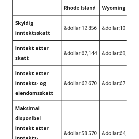
Rhode Island
Wyoming
Skyldig
&dollar;12 856
&dollar;10 368
inntektsskatt
Inntekt etter
&dollar;67,144
&dollar;69,632
skatt
Inntekt etter
inntekts- og
&dollar;62 670
&dollar;67 475
eiendomsskatt
Maksimal
disponibel
inntekt etter
&dollar;58 570
&dollar;64,127
inntekts-,