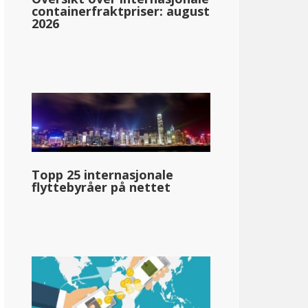
containerfraktpriser: august
2026
nessee
Topp 25 internasjonale
en
flyttebyråer på nettet
llar;65 380
pg_inntektsskatt_basert_på_statens_medianinntekt_enkelt_