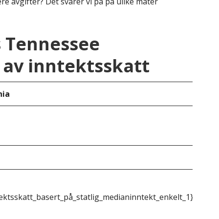
re avgifter? Det svarer vi på på ulike måter
s Tennessee
av inntektsskatt
nia
Ten
Ing
&do
ektsskatt_basert_på_statlig_medianinntekt_enkelt_1}}
{{m