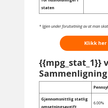
for husholdninger i
staten
* Igjen under forutsetning av at man ska
Klikk her 
{{mpg_stat_1}} 
Sammenligning 
Pennsy
Gjennomsnittlig statlig
6.00%
omsetningsavgift