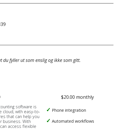
339
&do
 du fyller ut som enslig og ikke som gitt.
o
$20.00 monthly
counting software is
Phone integration
e cloud, with easy-to-
res that can help you
Automated workflows
ur business. With
 can access flexible