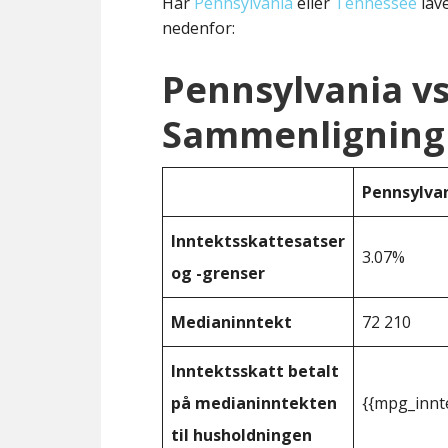
Har
Pennsylvania
eller
Tennessee
lave
nedenfor:
Pennsylvania v
Sammenligning 
Pennsylva
Inntektsskattesatser
3.07%
og -grenser
Medianinntekt
72 210
Inntektsskatt betalt
på medianinntekten
{{mpg_innt
til husholdningen