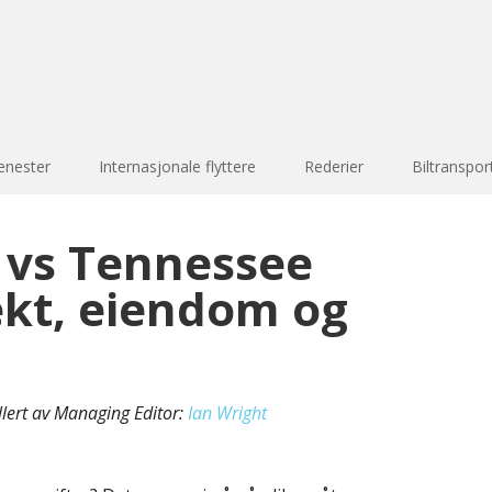
enester
Internasjonale flyttere
Rederier
Biltranspor
 vs Tennessee
ekt, eiendom og
llert av Managing Editor:
Ian Wright