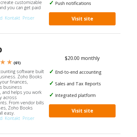
, create customizable
Push notifications
 and you can get paid
od
Kontakt
Priser
Visit site
o
$20.00 monthly
 ★ ★
(61)
ounting software built
End-to-end accounting
business. Zoho Books
our finances,
Sales and Tax Reports
s business
, and helps you work
Integrated platform
ly across
ts. From vendor bills
ses, Zoho Books
Visit site
ll easy.
od
Kontakt
Priser