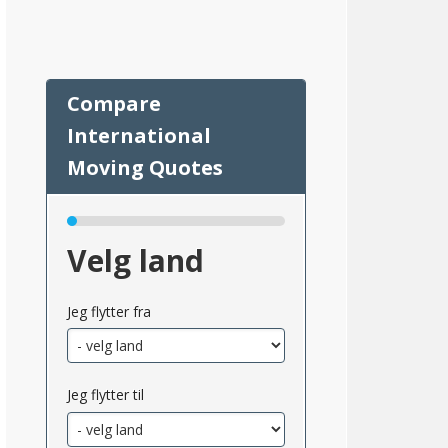
82
Velg land
Jeg flytter fra
msnittlig_inntekt_etter_eiendomsskatt_2}}
Jeg flytter til