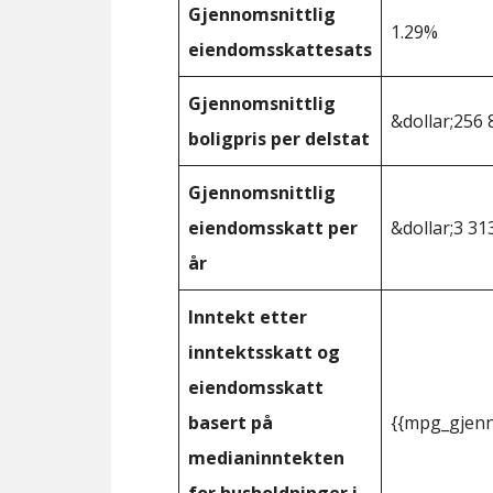
Gjennomsnittlig
1.29%
eiendomsskattesats
Gjennomsnittlig
&dollar;256 
boligpris per delstat
Gjennomsnittlig
eiendomsskatt per
&dollar;3 31
år
Inntekt etter
inntektsskatt og
eiendomsskatt
basert på
{{mpg_gjenn
medianinntekten