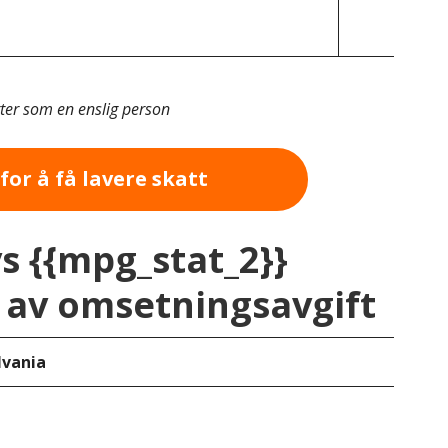
tter som en enslig person
for å få lavere skatt
vs {{mpg_stat_2}}
av omsetningsavgift
lvania