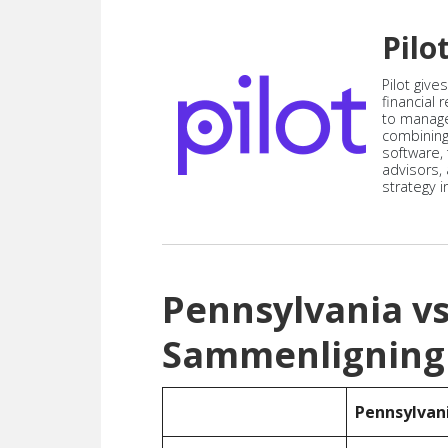
Pilo
Pilot give
financial
to manag
combining
software,
advisors,
strategy i
Pennsylvania v
Sammenligning
Pennsylvan