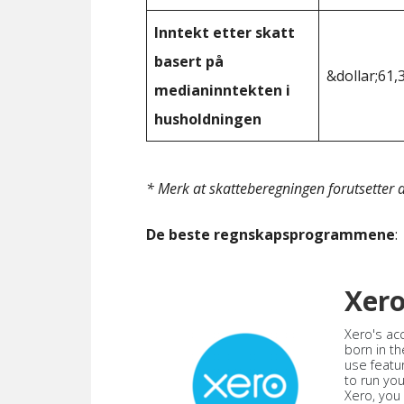
Inntekt etter skatt
basert på
&dollar;61,
medianinntekten i
husholdningen
* Merk at skatteberegningen forutsetter at
De beste regnskapsprogrammene
:
Xer
Xero's ac
born in th
use featu
to run yo
Xero, you