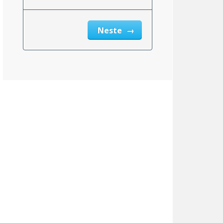
Neste
Tennessee
7.00%