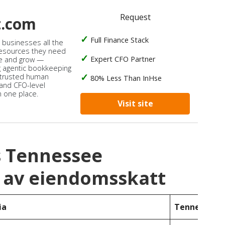
Request
t.com
Full Finance Stack
s businesses all the
 resources they need
Expert CFO Partner
e and grow —
 agentic bookkeeping
 trusted human
80% Less Than InHse
 and CFO-level
n one place.
Visit site
s Tennessee
 av eiendomsskatt
ia
Tennessee