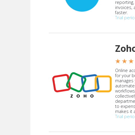
reporting
invoices,
faster.
Trial peri
Zoh
★ ★ ★
Online acc
for your 
manages y
automate
workflows
collective
departmen
to expen
makes it a
Trial peri