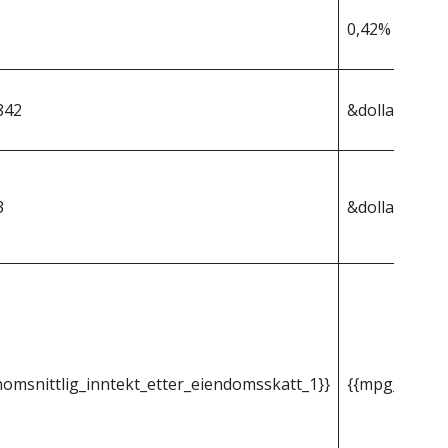
0,42%
842
&dollar;310 7
3
&dollar;1 305
omsnittlig_inntekt_etter_eiendomsskatt_1}}
{{mpg_gjenno