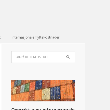
t
Internasjonale flyttekostnader
Oversikt over internasjonale