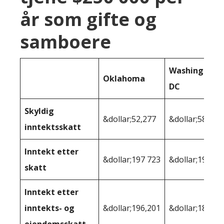
år som gifte og
samboere
Washington
Oklahoma
DC
Skyldig
&dollar;52,277
&dollar;58 903
inntektsskatt
Inntekt etter
&dollar;197 723
&dollar;191 09
skatt
Inntekt etter
inntekts- og
&dollar;196,201
&dollar;186 94
eiendomsskatt