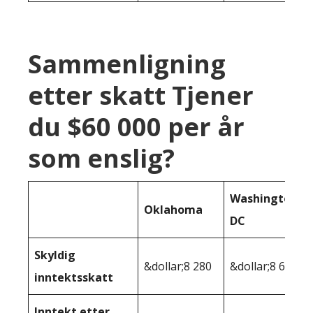
Sammenligning
etter skatt Tjener
du $60 000 per år
som enslig?
Washington
Oklahoma
DC
Skyldig
&dollar;8 280
&dollar;8 626
inntektsskatt
Inntekt etter