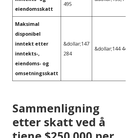
495
eiendomsskatt
Maksimal
disponibel
inntekt etter
&dollar;147
&dollar;144 448
inntekts-,
284
eiendoms- og
omsetningsskatt
Sammenligning
etter skatt ved å
tjene $250 000 per