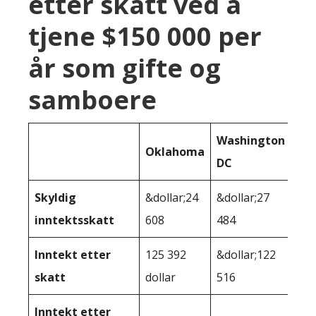
etter skatt ved å
tjene $150 000 per
år som gifte og
samboere
Washington
Oklahoma
DC
Skyldig
&dollar;24
&dollar;27
inntektsskatt
608
484
Inntekt etter
125 392
&dollar;122
skatt
dollar
516
Inntekt etter