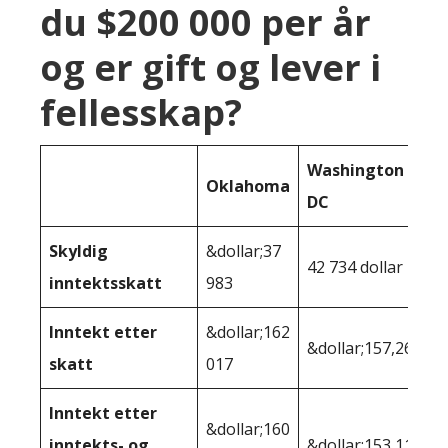
du $200 000 per år
og er gift og lever i
fellesskap?
Washington
Oklahoma
DC
Skyldig
&dollar;37
42 734 dollar
inntektsskatt
983
Inntekt etter
&dollar;162
&dollar;157,266
skatt
017
Inntekt etter
&dollar;160
inntekts- og
&dollar;153,115