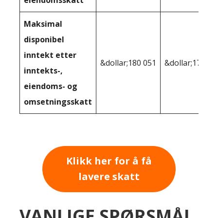
Maksimal
disponibel
inntekt etter
&dollar;180 051
&dollar;176,36
inntekts-,
eiendoms- og
omsetningsskatt
Klikk her for å få
lavere skatt
VANLIGE SPØRSMÅL