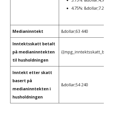
3.75%: &dollar;4,901-&
4.75%: &dollar;7.201+
Medianinntekt
&dollar;63 440
Inntektsskatt betalt
på medianinntekten
{{mpg_inntektsskatt_basert
til husholdningen
Inntekt etter skatt
basert på
&dollar;54 240
medianinntekten i
husholdningen