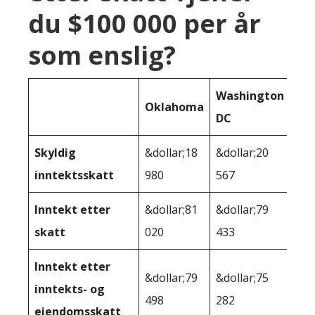
du $100 000 per år
som enslig?
Washington
Oklahoma
DC
Skyldig
&dollar;18
&dollar;20
inntektsskatt
980
567
Inntekt etter
&dollar;81
&dollar;79
skatt
020
433
Inntekt etter
&dollar;79
&dollar;75
inntekts- og
498
282
eiendomsskatt