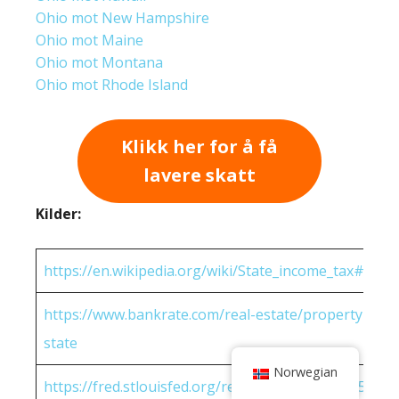
Ohio mot New Hampshire
Ohio mot Maine
Ohio mot Montana
Ohio mot Rhode Island
Klikk her for å få
lavere skatt
Kilder:
https://en.wikipedia.org/wiki/State_income_tax#Rates
https://www.bankrate.com/real-estate/property-tax-
state
Norwegian
https://fred.stlouisfed.org/release/tables?eid=25951