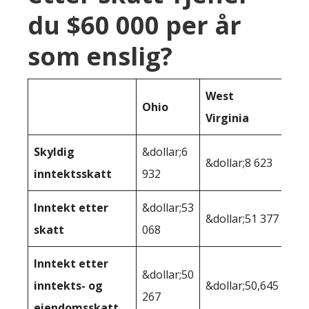
du $60 000 per år
som enslig?
West
Ohio
Virginia
Skyldig
&dollar;6
&dollar;8 623
inntektsskatt
932
Inntekt etter
&dollar;53
&dollar;51 377
skatt
068
Inntekt etter
&dollar;50
inntekts- og
&dollar;50,645
267
eiendomsskatt