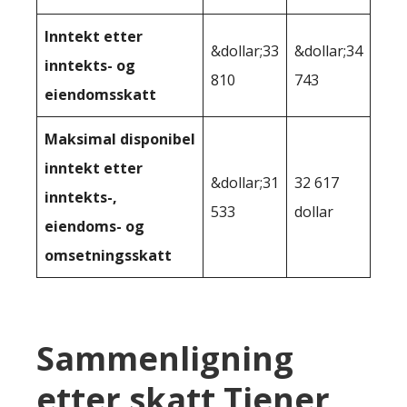
Inntekt etter
&dollar;33
&dollar;34
inntekts- og
810
743
eiendomsskatt
Maksimal disponibel
inntekt etter
&dollar;31
32 617
inntekts-,
533
dollar
eiendoms- og
omsetningsskatt
Sammenligning
etter skatt Tjener