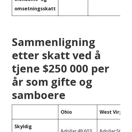
omsetningsskatt
Sammenligning
etter skatt ved å
tjene $250 000 per
år som gifte og
samboere
Ohio
West Virginia
Skyldig
&dollar;49 603
&dollar;56 320