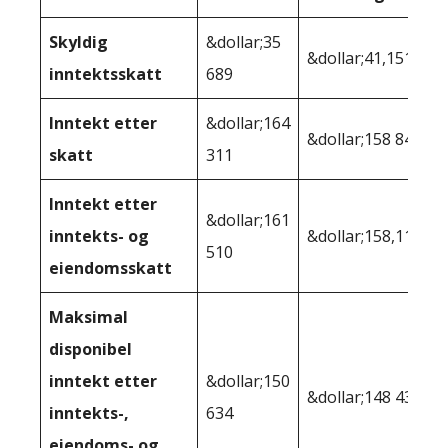
Skyldig
&dollar;35
&dollar;41,151
inntektsskatt
689
Inntekt etter
&dollar;164
&dollar;158 849
skatt
311
Inntekt etter
&dollar;161
inntekts- og
&dollar;158,117
510
eiendomsskatt
Maksimal
disponibel
inntekt etter
&dollar;150
&dollar;148 439
inntekts-,
634
eiendoms- og