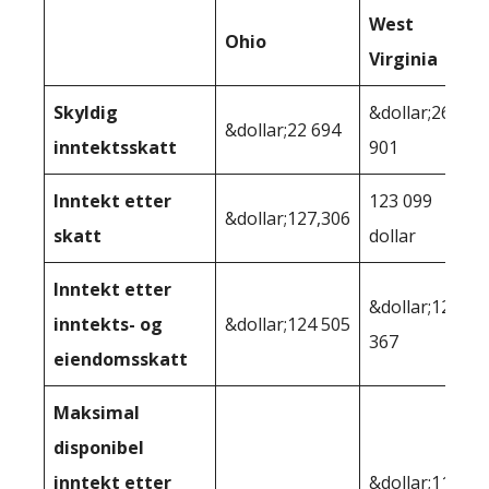
West
Ohio
Virginia
Skyldig
&dollar;26
&dollar;22 694
inntektsskatt
901
Inntekt etter
123 099
&dollar;127,306
skatt
dollar
Inntekt etter
&dollar;122
inntekts- og
&dollar;124 505
367
eiendomsskatt
Maksimal
disponibel
inntekt etter
&dollar;114