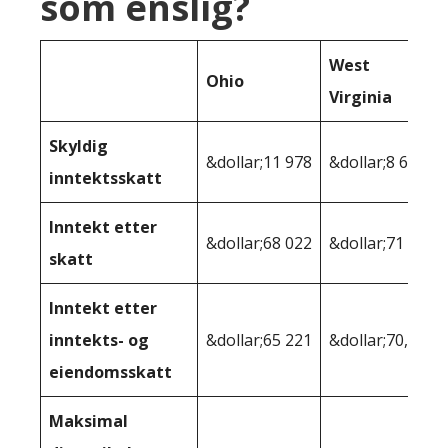
som enslig?
West
Ohio
Virginia
Skyldig
&dollar;11 978
&dollar;8 623
inntektsskatt
Inntekt etter
&dollar;68 022
&dollar;71 377
skatt
Inntekt etter
inntekts- og
&dollar;65 221
&dollar;70,645
eiendomsskatt
Maksimal