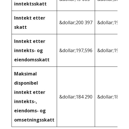
inntektsskatt
Inntekt etter
&dollar;200 397
&dollar;193 68
skatt
Inntekt etter
inntekts- og
&dollar;197,596
&dollar;192 94
eiendomsskatt
Maksimal
disponibel
inntekt etter
&dollar;184 290
&dollar;181,13
inntekts-,
eiendoms- og
omsetningsskatt