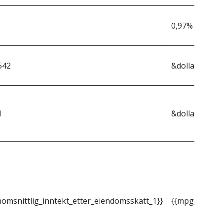
0,97%
542
&dollar;364,9
1
&dollar;3 540
omsnittlig_inntekt_etter_eiendomsskatt_1}}
{{mpg_gjenno