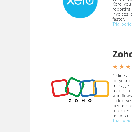
Xero, you
reporting
invoices,
faster.
Trial peri
Zoh
★ ★ ★
Online acc
for your 
manages y
automate
workflows
collective
departmen
to expen
makes it a
Trial peri