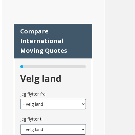
64
Velg land
Jeg flytter fra
Jeg flytter til
msnittlig_inntekt_etter_eiendomsskatt_2}}