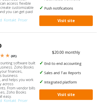
 can access flexible
, create customizable
Push notifications
 and you can get paid
od
Kontakt
Priser
Visit site
o
$20.00 monthly
 ★ ★
(61)
ounting software built
End-to-end accounting
business. Zoho Books
our finances,
Sales and Tax Reports
s business
, and helps you work
Integrated platform
ly across
ts. From vendor bills
ses, Zoho Books
Visit site
ll easy.
od
Kontakt
Priser