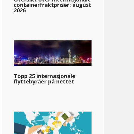
containerfraktpriser: august
2026
ska
en
Topp 25 internasjonale
flyttebyråer på nettet
llar;89 740
pg_inntektsskatt_basert_på_statens_medianinntekt_enkelt_