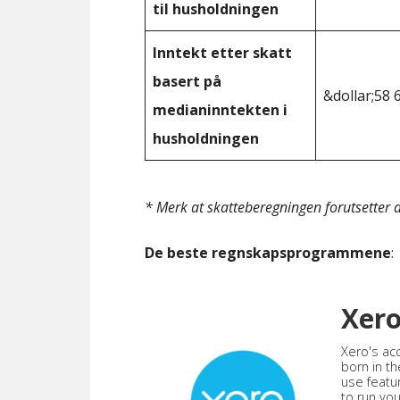
til husholdningen
Inntekt etter skatt
basert på
&dollar;58 
medianinntekten i
husholdningen
* Merk at skatteberegningen forutsetter at
De beste regnskapsprogrammene
:
Xer
Xero's ac
born in th
use featu
to run yo