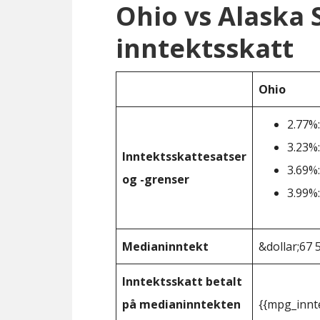
Ohio vs Alaska
inntektsskatt
Ohio
2.77%:
3.23%:
Inntektsskattesatser
3.69%:
og -grenser
3.99%:
Medianinntekt
&dollar;67 
Inntektsskatt betalt
på medianinntekten
{{mpg_innt