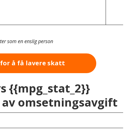
tter som en enslig person
for å få lavere skatt
vs {{mpg_stat_2}}
av omsetningsavgift