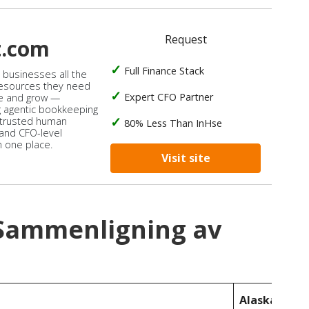
Request
t.com
Full Finance Stack
s businesses all the
 resources they need
Expert CFO Partner
e and grow —
 agentic bookkeeping
 trusted human
80% Less Than InHse
 and CFO-level
n one place.
Visit site
 Sammenligning av
Alaska