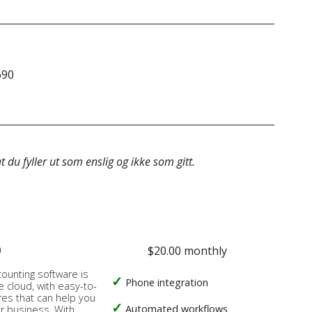
690
&do
 du fyller ut som enslig og ikke som gitt.
o
$20.00 monthly
counting software is
Phone integration
e cloud, with easy-to-
res that can help you
Automated workflows
ur business. With