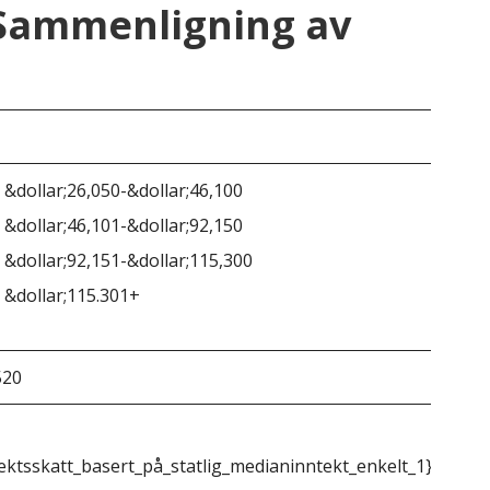
 Sammenligning av
Ala
 &dollar;26,050-&dollar;46,100
 &dollar;46,101-&dollar;92,150
Ing
 &dollar;92,151-&dollar;115,300
 &dollar;115.301+
520
&do
ektsskatt_basert_på_statlig_medianinntekt_enkelt_1}}
{{m