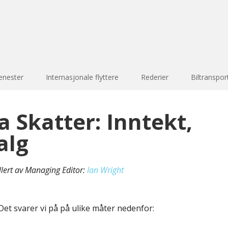
enester
Internasjonale flyttere
Rederier
Biltranspor
a Skatter: Inntekt,
alg
llert av Managing Editor:
Ian Wright
Det svarer vi på på ulike måter nedenfor: