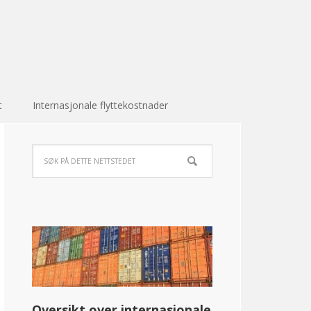
t
Internasjonale flyttekostnader
Oversikt over internasjonale