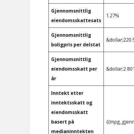
Gjennomsnittlig
1.27%
eiendomsskattesats
Gjennomsnittlig
&dollar;220 
boligpris per delstat
Gjennomsnittlig
eiendomsskatt per
&dollar;2 80
år
Inntekt etter
inntektsskatt og
eiendomsskatt
basert på
{{mpg_gjenn
medianinntekten