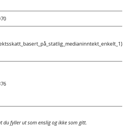
070
&do
ektsskatt_basert_på_statlig_medianinntekt_enkelt_1}}
{{m
376
&do
 du fyller ut som enslig og ikke som gitt.