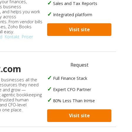
our finances,
Sales and Tax Reports
s business
, and helps you work
Integrated platform
ly across
ts. From vendor bills
ses, Zoho Books
Visit site
ll easy.
od
Kontakt
Priser
Request
t.com
Full Finance Stack
s businesses all the
 resources they need
Expert CFO Partner
e and grow —
 agentic bookkeeping
 trusted human
80% Less Than InHse
 and CFO-level
n one place.
Visit site