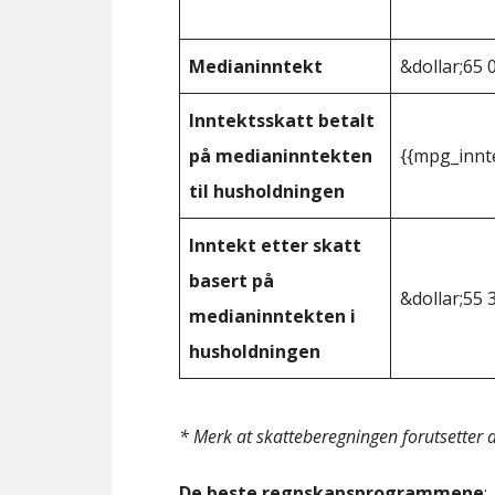
Medianinntekt
&dollar;65 
Inntektsskatt betalt
på medianinntekten
{{mpg_innt
til husholdningen
Inntekt etter skatt
basert på
&dollar;55 
medianinntekten i
husholdningen
* Merk at skatteberegningen forutsetter at
De beste regnskapsprogrammene
: