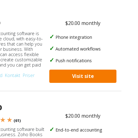
o
$20.00 monthly
counting software is
Phone integration
e cloud, with easy-to-
res that can help you
Automated workflows
ur business. With
 can access flexible
, create customizable
Push notifications
 and you can get paid
od
Kontakt
Priser
Visit site
o
$20.00 monthly
 ★ ★
(61)
ounting software built
End-to-end accounting
business. Zoho Books