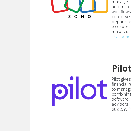
manages y
automate
workflows
collective
departmen
to expen
makes it a
Trial peri
Pilo
Pilot give
financial
to manag
combining
software,
advisors,
strategy i