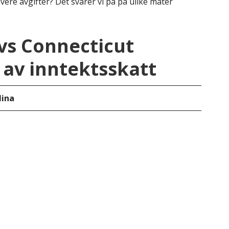
vere avgifter? Det svarer vi på på ulike måter
vs Connecticut
av inntektsskatt
lina
Con