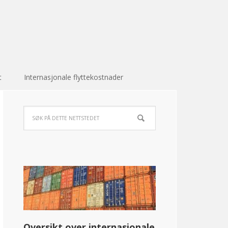
t
Internasjonale flyttekostnader
Oversikt over internasjonale