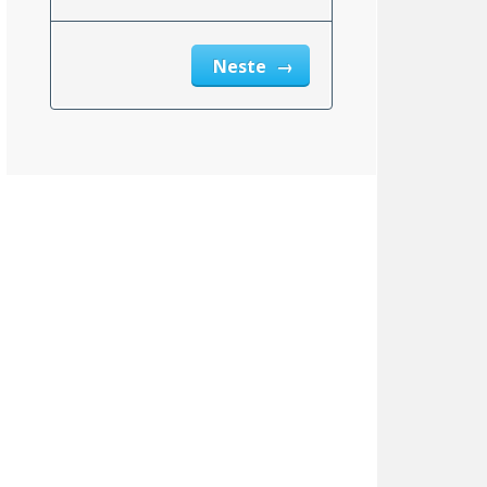
Neste
msnittlig_inntekt_etter_eiendomsskatt_2}}