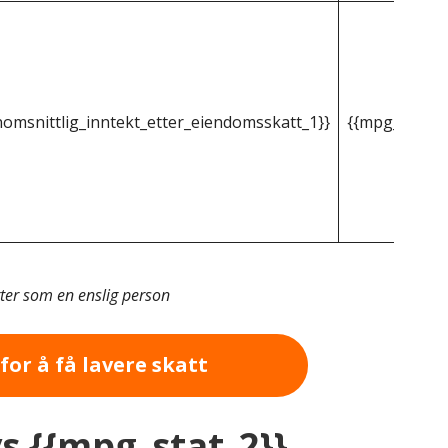
omsnittlig_inntekt_etter_eiendomsskatt_1}}
{{mpg_gjenno
tter som en enslig person
for å få lavere skatt
vs {{mpg_stat_2}}