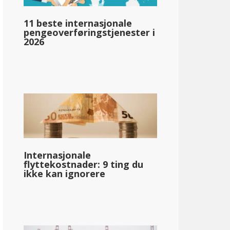
11 beste internasjonale
llar;90 730
pengeoverføringstjenester i
2026
pg_inntektsskatt_basert_på_statens_medianinntekt_enkelt_
llar;74 286
Internasjonale
flyttekostnader: 9 ting du
ikke kan ignorere