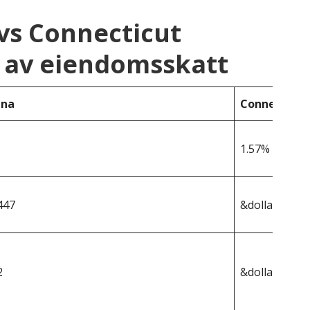
vs Connecticut
 av eiendomsskatt
ina
Connecticut
1.57%
447
&dollar;401 2
2
&dollar;6 300