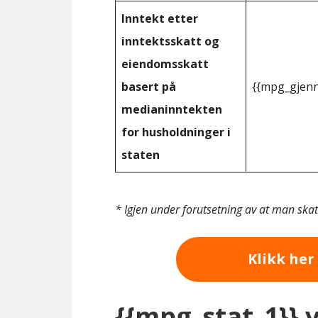
Inntekt etter
inntektsskatt og
eiendomsskatt
basert på
{{mpg_gjenn
medianinntekten
for husholdninger i
staten
* Igjen under forutsetning av at man ska
Klikk her 
{{mpg_stat_1}} 