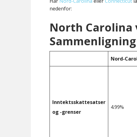
Har
Nord-Carolina
eller
Connecticut
la
nedenfor:
North Carolina 
Sammenligning 
Nord-Caro
Inntektsskattesatser
4.99%
og -grenser