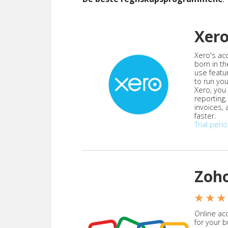
Xer
Xero's ac
born in th
use featu
to run yo
Xero, you
reporting
invoices,
faster.
Trial peri
Zoh
★ ★ ★
Online acc
for your 