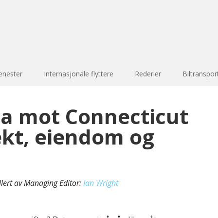
enester
Internasjonale flyttere
Rederier
Biltranspor
na mot Connecticut
ekt, eiendom og
llert av Managing Editor:
Ian Wright