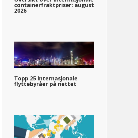
containerfraktpriser: august
2026
necticut
3.00%: &dollar;0-&dollar;10,000
Topp 25 internasjonale
flyttebyråer på nettet
5.00%: &dollar;10,000-&dollar;50,000
5.50%: &dollar;50,001-&dollar;100,000
6.00%: &dollar;100,001-&dollar;200,000
6.50%: &dollar;200,001-&dollar;250,000
6.90%: &dollar;250,001-&dollar;500,000
6 99%: &dollar;500 001+