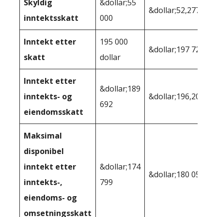
Skyldig
&dollar;55
&dollar;52,277
inntektsskatt
000
Inntekt etter
195 000
&dollar;197 723
skatt
dollar
Inntekt etter
&dollar;189
inntekts- og
&dollar;196,201
692
eiendomsskatt
Maksimal
disponibel
inntekt etter
&dollar;174
&dollar;180 051
inntekts-,
799
eiendoms- og
omsetningsskatt