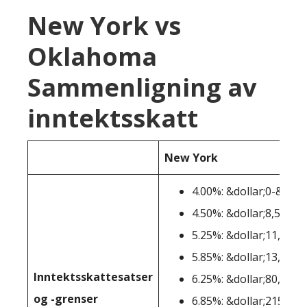
New York vs
Oklahoma
Sammenligning av
inntektsskatt
New York
4.00%: &dollar;0-&dolla
4.50%: &dollar;8,501-&
5.25%: &dollar;11,701-
5.85%: &dollar;13,901-
Inntektsskattesatser
6.25%: &dollar;80,651-
og -grenser
6.85%: &dollar;215,401