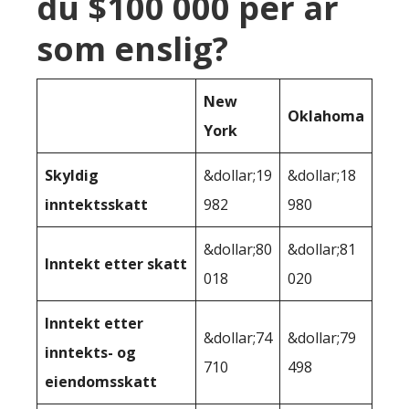
du $100 000 per år
som enslig?
New
Oklahoma
York
Skyldig
&dollar;19
&dollar;18
inntektsskatt
982
980
&dollar;80
&dollar;81
Inntekt etter skatt
018
020
Inntekt etter
&dollar;74
&dollar;79
inntekts- og
710
498
eiendomsskatt