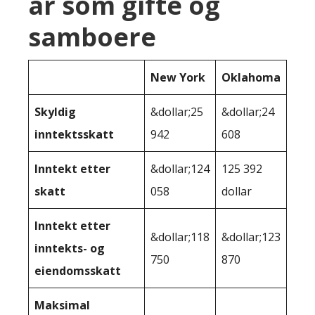
år som gifte og
samboere
New York
Oklahoma
Skyldig
&dollar;25
&dollar;24
inntektsskatt
942
608
Inntekt etter
&dollar;124
125 392
skatt
058
dollar
Inntekt etter
&dollar;118
&dollar;123
inntekts- og
750
870
eiendomsskatt
Maksimal