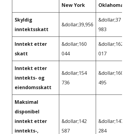
New York
Oklahoma
Skyldig
&dollar;37
&dollar;39,956
inntektsskatt
983
Inntekt etter
&dollar;160
&dollar;162
skatt
044
017
Inntekt etter
&dollar;154
&dollar;160
inntekts- og
736
495
eiendomsskatt
Maksimal
disponibel
inntekt etter
&dollar;142
&dollar;147
inntekts-,
587
284