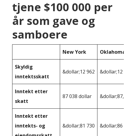
tjene $100 000 per
år som gave og
samboere
New York
Oklahoma
Skyldig
&dollar;12 962
&dollar;12 178
inntektsskatt
Inntekt etter
87 038 dollar
&dollar;87,822
skatt
Inntekt etter
inntekts- og
&dollar;81 730
&dollar;86 300
eiendomsskatt