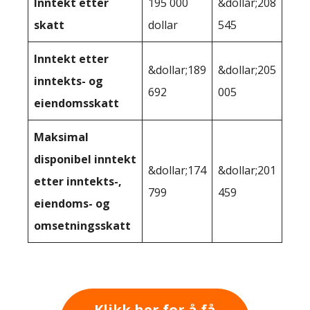
Inntekt etter
195 000
&dollar;208
skatt
dollar
545
Inntekt etter
&dollar;189
&dollar;205
inntekts- og
692
005
eiendomsskatt
Maksimal
disponibel inntekt
&dollar;174
&dollar;201
etter inntekts-,
799
459
eiendoms- og
omsetningsskatt
Klikk her for å få