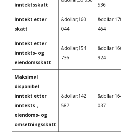
inntektsskatt
536
Inntekt etter
&dollar;160
&dollar;170
skatt
044
464
Inntekt etter
&dollar;154
&dollar;166
inntekts- og
736
924
eiendomsskatt
Maksimal
disponibel
inntekt etter
&dollar;142
&dollar;164
inntekts-,
587
037
eiendoms- og
omsetningsskatt