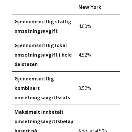
New York
Gjennomsnittlig statlig
4.00%
omsetningsavgift
Gjennomsnittlig lokal
omsetningsavgift i hele
4.52%
delstaten
Gjennomsnittlig
kombinert
8.52%
omsetningsavgiftssats
Maksimalt innbetalt
omsetningsavgiftsbeløp
basert på
&dollar;4 505