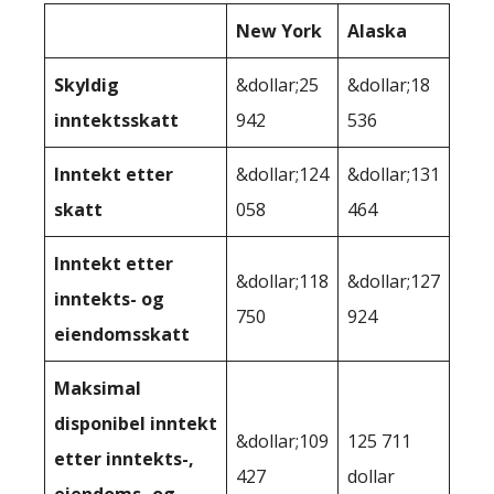
New York
Alaska
Skyldig
&dollar;25
&dollar;18
inntektsskatt
942
536
Inntekt etter
&dollar;124
&dollar;131
skatt
058
464
Inntekt etter
&dollar;118
&dollar;127
inntekts- og
750
924
eiendomsskatt
Maksimal
disponibel inntekt
&dollar;109
125 711
etter inntekts-,
427
dollar
eiendoms- og