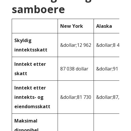
samboere
New York
Alaska
Skyldig
&dollar;12 962
&dollar;8 481
inntektsskatt
Inntekt etter
87 038 dollar
&dollar;91 519
skatt
Inntekt etter
inntekts- og
&dollar;81 730
&dollar;87,979
eiendomsskatt
Maksimal
disponibel