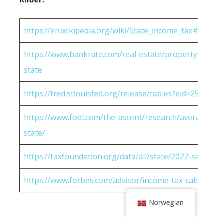
https://en.wikipedia.org/wiki/State_income_tax#Rates
https://www.bankrate.com/real-estate/property-tax-
state
https://fred.stlouisfed.org/release/tables?eid=25951
https://www.fool.com/the-ascent/research/average-h
state/
https://taxfoundation.org/data/all/state/2022-sales-t
https://www.forbes.com/advisor/income-tax-calculato
Norwegian