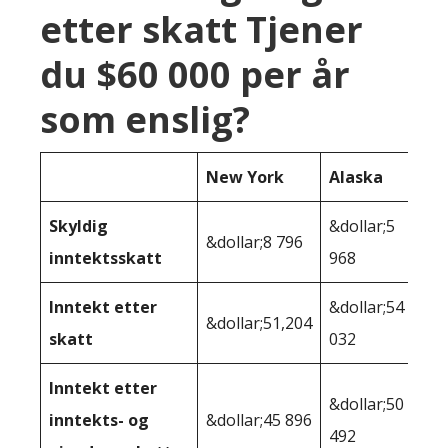
etter skatt Tjener
du $60 000 per år
som enslig?
New York
Alaska
Skyldig
&dollar;5
&dollar;8 796
inntektsskatt
968
Inntekt etter
&dollar;54
&dollar;51,204
skatt
032
Inntekt etter
&dollar;50
inntekts- og
&dollar;45 896
492