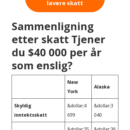
lavere skatt
Sammenligning
etter skatt Tjener
du $40 000 per år
som enslig?
New
Alaska
York
Skyldig
&dollar;4
&dollar;3
inntektsskatt
699
040
&dollar;35
&dollar;36