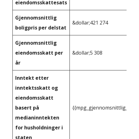
eiendomsskattesats
Gjennomsnittlig
&dollar;421 274
boligpris per delstat
Gjennomsnittlig
eiendomsskatt per
&dollar;5 308
år
Inntekt etter
inntektsskatt og
eiendomsskatt
basert på
{{mpg_gjennomsnittlig_innt
medianinntekten
for husholdninger i
staten