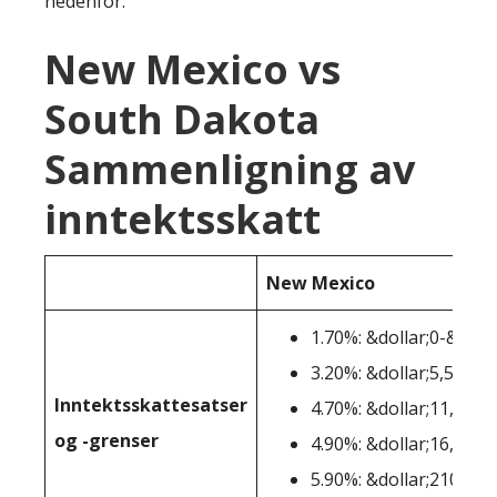
nedenfor:
New Mexico vs
South Dakota
Sammenligning av
inntektsskatt
New Mexico
1.70%: &dollar;0-&dolla
3.20%: &dollar;5,501-&
Inntektsskattesatser
4.70%: &dollar;11,001-
og -grenser
4.90%: &dollar;16,001-
5.90%: &dollar;210,001