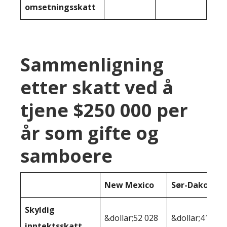
omsetningsskatt
Sammenligning
etter skatt ved å
tjene $250 000 per
år som gifte og
samboere
New Mexico
Sør-Dakota
Skyldig
&dollar;52 028
&dollar;41 455
inntektsskatt