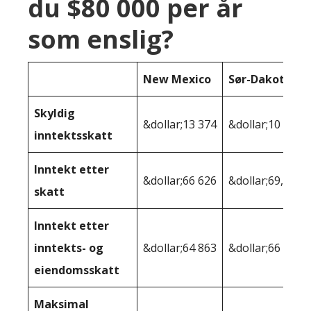
du $80 000 per år
som enslig?
New Mexico
Sør-Dakota
Skyldig
&dollar;13 374
&dollar;10 368
inntektsskatt
Inntekt etter
&dollar;66 626
&dollar;69,632
skatt
Inntekt etter
inntekts- og
&dollar;64 863
&dollar;66 575
eiendomsskatt
Maksimal