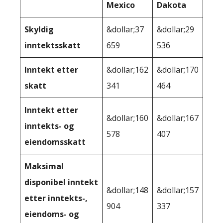
Mexico
Dakota
Skyldig
&dollar;37
&dollar;29
inntektsskatt
659
536
Inntekt etter
&dollar;162
&dollar;170
skatt
341
464
Inntekt etter
&dollar;160
&dollar;167
inntekts- og
578
407
eiendomsskatt
Maksimal
disponibel inntekt
&dollar;148
&dollar;157
etter inntekts-,
904
337
eiendoms- og