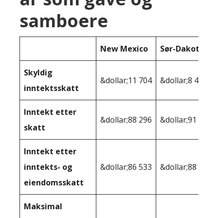
samboere
New Mexico
Sør-Dakota
Skyldig
&dollar;11 704
&dollar;8 481
inntektsskatt
Inntekt etter
&dollar;88 296
&dollar;91 519
skatt
Inntekt etter
inntekts- og
&dollar;86 533
&dollar;88 462
eiendomsskatt
Maksimal