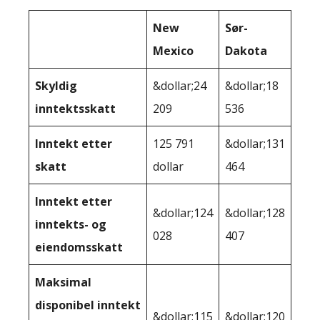
New
Sør-
Mexico
Dakota
Skyldig
&dollar;24
&dollar;18
inntektsskatt
209
536
Inntekt etter
125 791
&dollar;131
skatt
dollar
464
Inntekt etter
&dollar;124
&dollar;128
inntekts- og
028
407
eiendomsskatt
Maksimal
disponibel inntekt
&dollar;115
&dollar;120