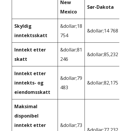
New
Sør-Dakota
Mexico
Skyldig
&dollar;18
&dollar;14 768
inntektsskatt
754
Inntekt etter
&dollar;81
&dollar;85,232
skatt
246
Inntekt etter
&dollar;79
inntekts- og
&dollar;82,175
483
eiendomsskatt
Maksimal
disponibel
inntekt etter
&dollar;73
&dollar;77,232