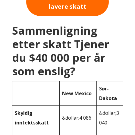
lavere skatt
Sammenligning
etter skatt Tjener
du $40 000 per år
som enslig?
Sør-
New Mexico
Dakota
Skyldig
&dollar;3
&dollar;4 086
inntektsskatt
040