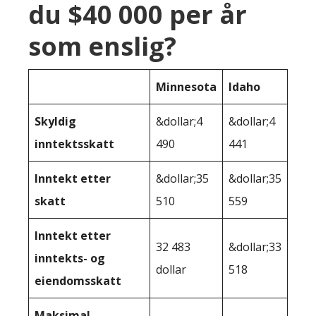
du $40 000 per år
som enslig?
Minnesota
Idaho
Skyldig
&dollar;4
&dollar;4
inntektsskatt
490
441
Inntekt etter
&dollar;35
&dollar;35
skatt
510
559
Inntekt etter
32 483
&dollar;33
inntekts- og
dollar
518
eiendomsskatt
Maksimal