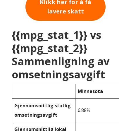
Klikk her for å få
lavere skatt
{{mpg_stat_1}} vs
{{mpg_stat_2}}
Sammenligning av
omsetningsavgift
Minnesota
Gjennomsnittlig statlig
6.88%
omsetningsavgift
Gjennomsnittlig lokal