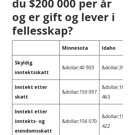
du $200 000 per år
og er gift og lever i
fellesskap?
Minnesota
Idaho
Skyldig
&dollar;40 903
&dollar;39,537
inntektsskatt
Inntekt etter
&dollar;160
&dollar;159 097
skatt
463
Inntekt etter
&dollar;158
inntekts- og
&dollar;156 070
422
eiendomsskatt