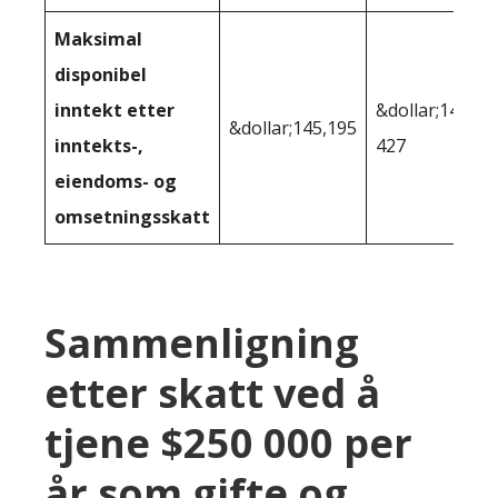
Maksimal
disponibel
inntekt etter
&dollar;149
&dollar;145,195
inntekts-,
427
eiendoms- og
omsetningsskatt
Sammenligning
etter skatt ved å
tjene $250 000 per
år som gifte og