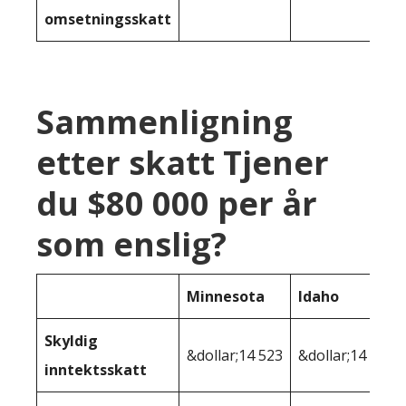
omsetningsskatt
Sammenligning
etter skatt Tjener
du $80 000 per år
som enslig?
Minnesota
Idaho
Skyldig
&dollar;14 523
&dollar;14 168
inntektsskatt