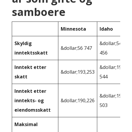
samboere
Minnesota
Idaho
Skyldig
&dollar;54
&dollar;56 747
inntektsskatt
456
Inntekt etter
&dollar;195
&dollar;193,253
skatt
544
Inntekt etter
&dollar;193
inntekts- og
&dollar;190,226
503
eiendomsskatt
Maksimal