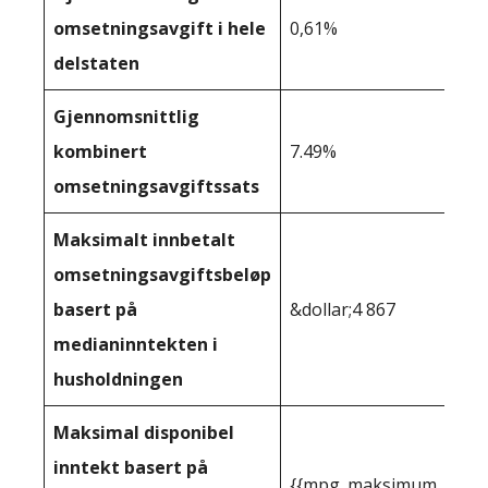
omsetningsavgift i hele
0,61%
delstaten
Gjennomsnittlig
kombinert
7.49%
omsetningsavgiftssats
Maksimalt innbetalt
omsetningsavgiftsbeløp
basert på
&dollar;4 867
medianinntekten i
husholdningen
Maksimal disponibel
inntekt basert på
{{mpg_maksimum_inntekt