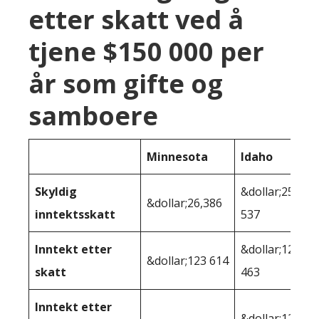
etter skatt ved å
tjene $150 000 per
år som gifte og
samboere
Minnesota
Idaho
Skyldig
&dollar;25
&dollar;26,386
inntektsskatt
537
Inntekt etter
&dollar;124
&dollar;123 614
skatt
463
Inntekt etter
&dollar;122