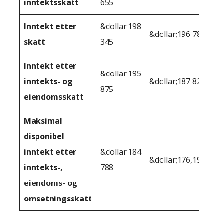
inntektsskatt
655
Inntekt etter
&dollar;198
&dollar;196 787
skatt
345
Inntekt etter
&dollar;195
inntekts- og
&dollar;187 824
875
eiendomsskatt
Maksimal
disponibel
inntekt etter
&dollar;184
&dollar;176,195
inntekts-,
788
eiendoms- og
omsetningsskatt