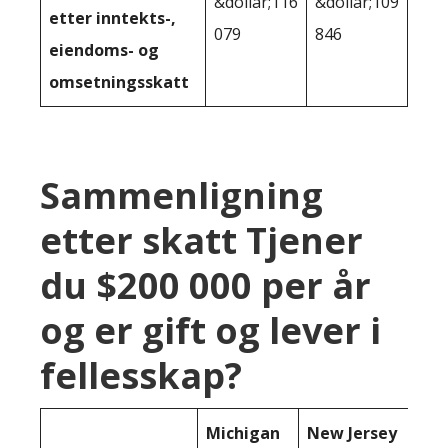
&dollar;116
&dollar;109
etter inntekts-,
079
846
eiendoms- og
omsetningsskatt
Sammenligning
etter skatt Tjener
du $200 000 per år
og er gift og lever i
fellesskap?
Michigan
New Jersey