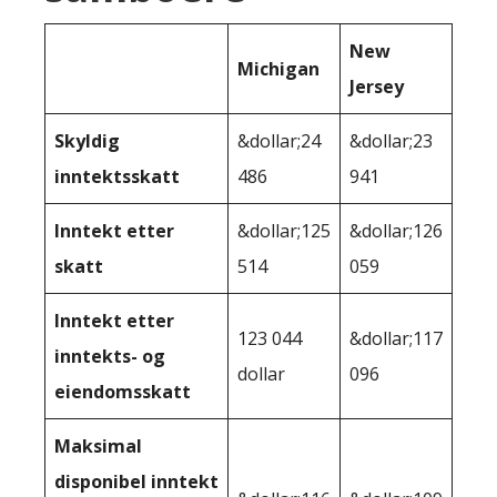
New
Michigan
Jersey
Skyldig
&dollar;24
&dollar;23
inntektsskatt
486
941
Inntekt etter
&dollar;125
&dollar;126
skatt
514
059
Inntekt etter
123 044
&dollar;117
inntekts- og
dollar
096
eiendomsskatt
Maksimal
disponibel inntekt