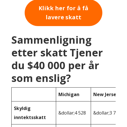
Klikk her for å få
lavere skatt
Sammenligning
etter skatt Tjener
du $40 000 per år
som enslig?
Michigan
New Jersey
Skyldig
&dollar;4 528
&dollar;3 723
inntektsskatt