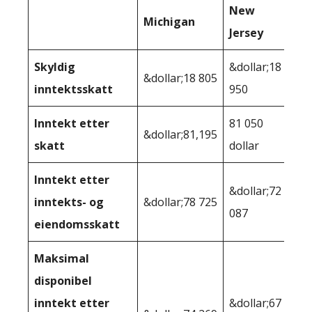
New
Michigan
Jersey
Skyldig
&dollar;18
&dollar;18 805
inntektsskatt
950
Inntekt etter
81 050
&dollar;81,195
skatt
dollar
Inntekt etter
&dollar;72
inntekts- og
&dollar;78 725
087
eiendomsskatt
Maksimal
disponibel
inntekt etter
&dollar;67