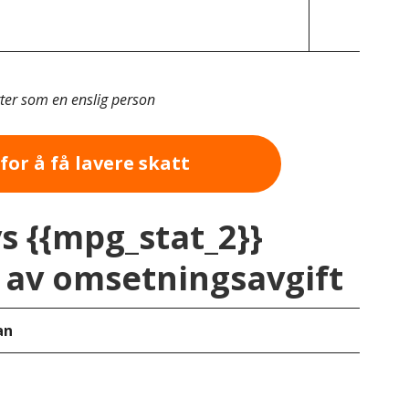
tter som en enslig person
for å få lavere skatt
vs {{mpg_stat_2}}
av omsetningsavgift
an