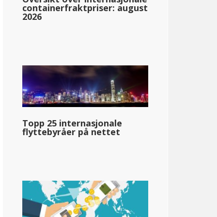
containerfraktpriser: august
2026
 Hampshire
Topp 25 internasjonale
kun på renter og utbytte
flyttebyråer på nettet
llar;84 970
pg_inntektsskatt_basert_på_statens_medianinntekt_enkelt_