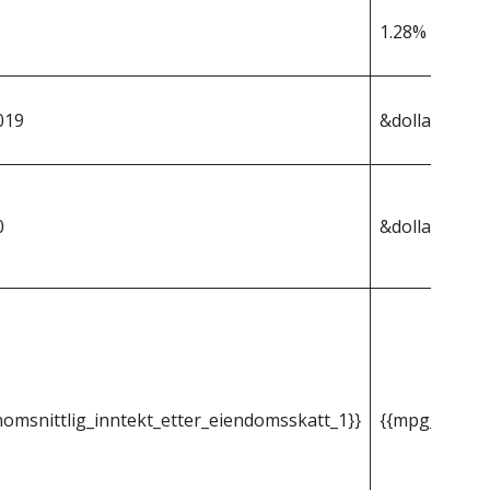
1.28%
019
&dollar;467 7
0
&dollar;5 988
omsnittlig_inntekt_etter_eiendomsskatt_1}}
{{mpg_gjenno