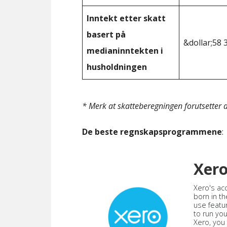
Inntekt etter skatt
basert på
&dollar;58 
medianinntekten i
husholdningen
* Merk at skatteberegningen forutsetter at
De beste regnskapsprogrammene
:
Xer
Xero's ac
born in th
use featu
to run yo
Xero, you