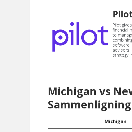
Pilo
Pilot give
financial
to manag
combining
software,
advisors,
strategy i
Michigan vs N
Sammenligning
Michigan