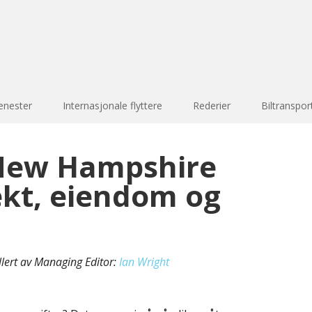
enester
Internasjonale flyttere
Rederier
Biltranspor
 New Hampshire
ekt, eiendom og
llert av Managing Editor:
Ian Wright