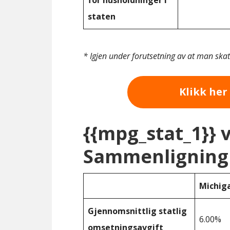
for husholdninger i
staten
* Igjen under forutsetning av at man ska
Klikk her 
{{mpg_stat_1}} 
Sammenligning 
Michig
Gjennomsnittlig statlig
6.00%
omsetningsavgift