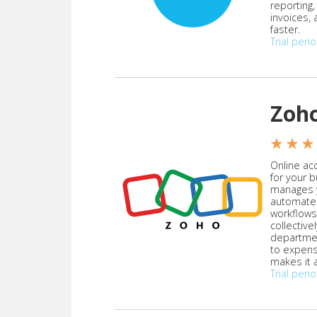
reporting
invoices,
faster.
Trial peri
Zoh
★ ★ ★
Online acc
for your 
manages y
automate
workflows
collective
departmen
to expen
makes it a
Trial peri