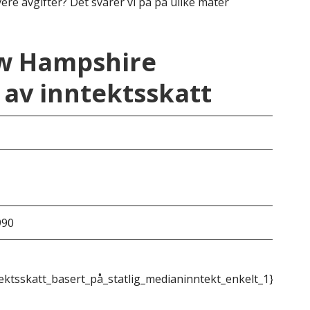
ere avgifter? Det svarer vi på på ulike måter
ew Hampshire
av inntektsskatt
New
5% 
990
&do
ektsskatt_basert_på_statlig_medianinntekt_enkelt_1}}
{{m