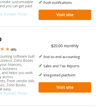
, create customizable
Push notifications
 and you can get paid
od
Kontakt
Priser
Visit site
o
$20.00 monthly
 ★ ★
(61)
ounting software built
End-to-end accounting
business. Zoho Books
our finances,
Sales and Tax Reports
s business
, and helps you work
Integrated platform
ly across
ts. From vendor bills
ses, Zoho Books
Visit site
ll easy.
od
Kontakt
Priser