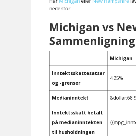
Har
Michigan
eller
New Hampshire
lav
nedenfor:
Michigan vs N
Sammenligning 
Michigan
Inntektsskattesatser
4.25%
og -grenser
Medianinntekt
&dollar;68 
Inntektsskatt betalt
på medianinntekten
{{mpg_innt
til husholdningen