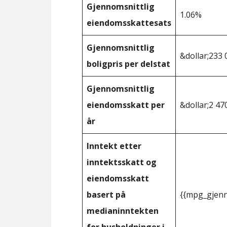
Gjennomsnittlig
1.06%
eiendomsskattesats
Gjennomsnittlig
&dollar;233 
boligpris per delstat
Gjennomsnittlig
eiendomsskatt per
&dollar;2 47
år
Inntekt etter
inntektsskatt og
eiendomsskatt
basert på
{{mpg_gjenn
medianinntekten