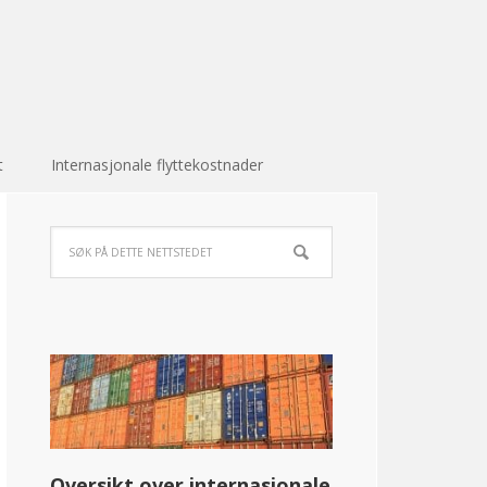
t
Internasjonale flyttekostnader
Oversikt over internasjonale