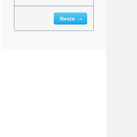
Neste
New Hampshire
0,00%