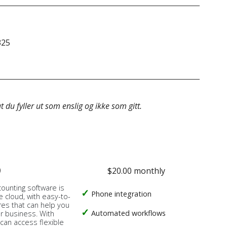
325
&do
 du fyller ut som enslig og ikke som gitt.
o
$20.00 monthly
counting software is
Phone integration
e cloud, with easy-to-
res that can help you
Automated workflows
ur business. With
 can access flexible