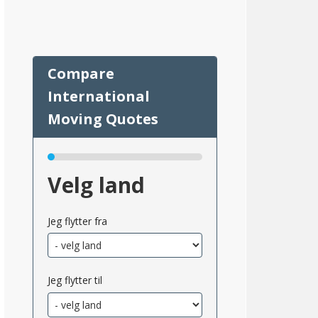
75
Velg land
Jeg flytter fra
msnittlig_inntekt_etter_eiendomsskatt_2}}
Jeg flytter til