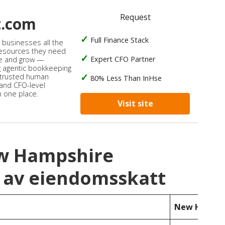
Request
t.com
Full Finance Stack
s businesses all the
 resources they need
Expert CFO Partner
e and grow —
 agentic bookkeeping
 trusted human
80% Less Than InHse
 and CFO-level
n one place.
Visit site
ew Hampshire
 av eiendomsskatt
New Hampsh