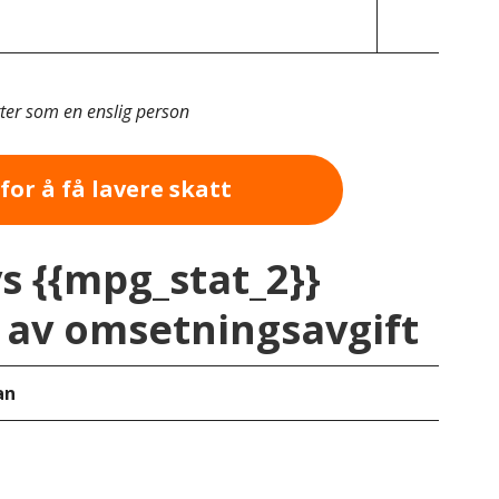
tter som en enslig person
for å få lavere skatt
vs {{mpg_stat_2}}
av omsetningsavgift
an