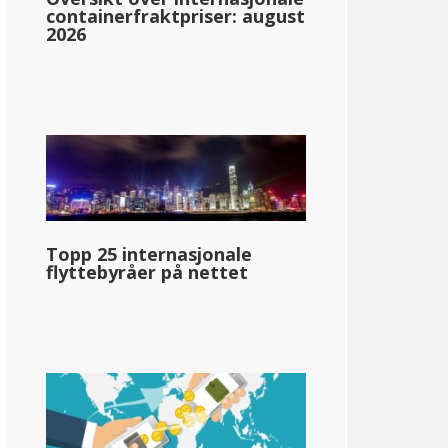
containerfraktpriser: august
2026
sas
3.10%: &dollar;0-&dollar;15,000
5.25%: &dollar;15,001-&dollar;30,000
5.70%: &dollar;30,001+
Topp 25 internasjonale
flyttebyråer på nettet
llar;73 040
pg_inntektsskatt_basert_på_statens_medianinntekt_enkelt_