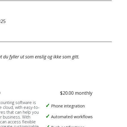
325
60 8
 du fyller ut som enslig og ikke som gitt.
o
$20.00 monthly
counting software is
Phone integration
e cloud, with easy-to-
res that can help you
Automated workflows
ur business. With
 can access flexible
, create customizable