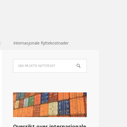
t
Internasjonale flyttekostnader
Oversikt over internasjonale