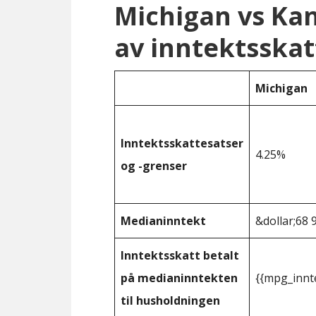
Michigan vs Ka
av inntektsskat
Michigan
Inntektsskattesatser
4.25%
og -grenser
Medianinntekt
&dollar;68 
Inntektsskatt betalt
på medianinntekten
{{mpg_innt
til husholdningen