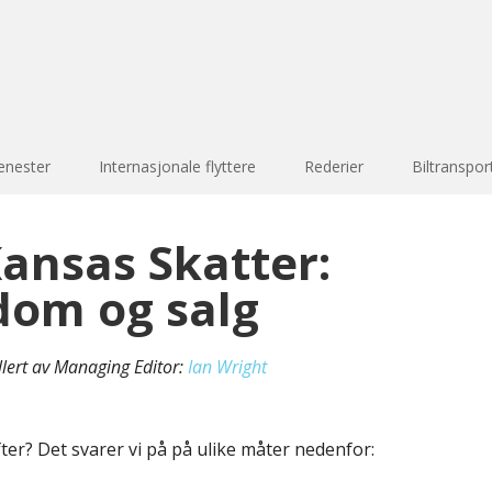
enester
Internasjonale flyttere
Rederier
Biltranspor
ansas Skatter:
dom og salg
llert av Managing Editor:
Ian Wright
ter? Det svarer vi på på ulike måter nedenfor: