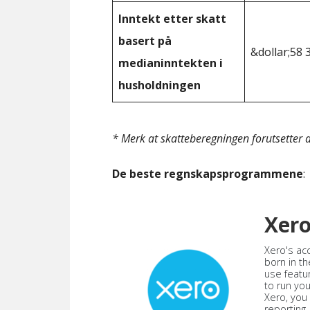
Inntekt etter skatt
basert på
&dollar;58 
medianinntekten i
husholdningen
* Merk at skatteberegningen forutsetter at
De beste regnskapsprogrammene
:
Xer
Xero's ac
born in th
use featu
to run yo
Xero, you
reporting