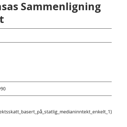
nsas Sammenligning
t
Kan
990
&do
ektsskatt_basert_på_statlig_medianinntekt_enkelt_1}}
{{m