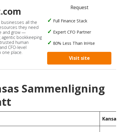
Request
t.com
Full Finance Stack
s businesses all the
 resources they need
Expert CFO Partner
e and grow —
 agentic bookkeeping
 trusted human
80% Less Than InHse
 and CFO-level
n one place.
Visit site
nsas Sammenligning
tt
Kansas