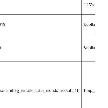
1.15%
019
&dollar;216,1
0
&dollar;2 486
omsnittlig_inntekt_etter_eiendomsskatt_1}}
{{mpg_gjenno