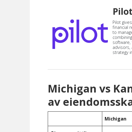
Pilo
Pilot give
financial
to manag
combining
software,
advisors,
strategy i
Michigan vs Ka
av eiendomsska
Michigan