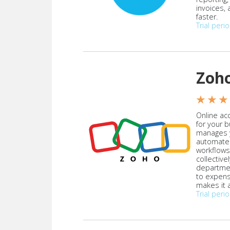
invoices,
faster.
Trial peri
Zoh
★ ★ ★
Online acc
for your 
manages y
automate
workflows
collective
departmen
to expen
makes it a
Trial peri