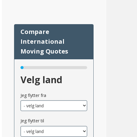
31
Velg land
Jeg flytter fra
msnittlig_inntekt_etter_eiendomsskatt_2}}
Jeg flytter til