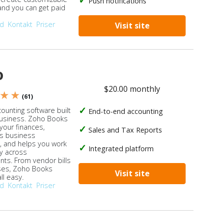
Push notifications
 and you can get paid
od
Kontakt
Priser
Visit site
o
$20.00 monthly
 ★ ★
(61)
ounting software built
End-to-end accounting
business. Zoho Books
our finances,
Sales and Tax Reports
s business
, and helps you work
Integrated platform
ly across
ts. From vendor bills
ses, Zoho Books
Visit site
ll easy.
od
Kontakt
Priser