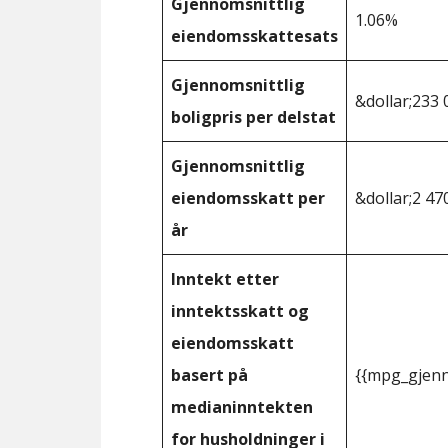
Gjennomsnittlig
1.06%
eiendomsskattesats
Gjennomsnittlig
&dollar;233 
boligpris per delstat
Gjennomsnittlig
eiendomsskatt per
&dollar;2 47
år
Inntekt etter
inntektsskatt og
eiendomsskatt
basert på
{{mpg_gjenn
medianinntekten
for husholdninger i