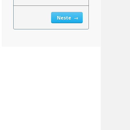
Neste
Kansas
6.50%