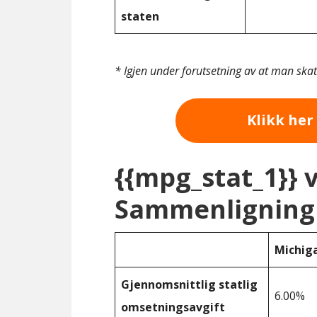
staten
* Igjen under forutsetning av at man ska
Klikk her 
{{mpg_stat_1}} 
Sammenligning 
Michig
Gjennomsnittlig statlig
6.00%
omsetningsavgift