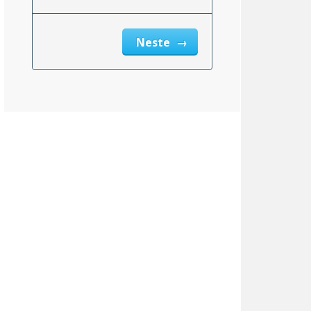
Neste
New Hampshire