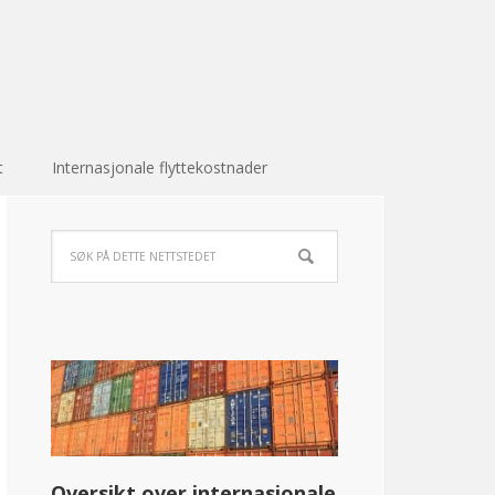
t
Internasjonale flyttekostnader
Oversikt over internasjonale