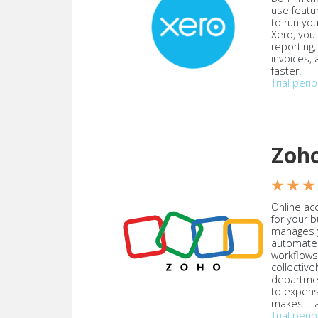
use featu
to run yo
Xero, you
reporting
invoices,
faster.
Trial peri
Zoh
★ ★ ★
Online acc
for your 
manages y
automate
workflows
collective
departmen
to expen
makes it a
Trial peri