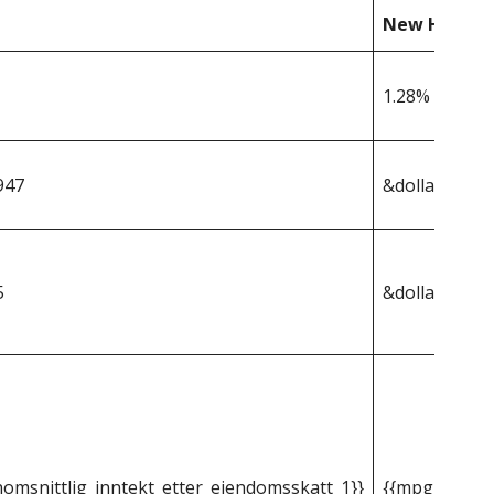
New Hampsh
1.28%
947
&dollar;467 7
5
&dollar;5 988
omsnittlig_inntekt_etter_eiendomsskatt_1}}
{{mpg_gjenno