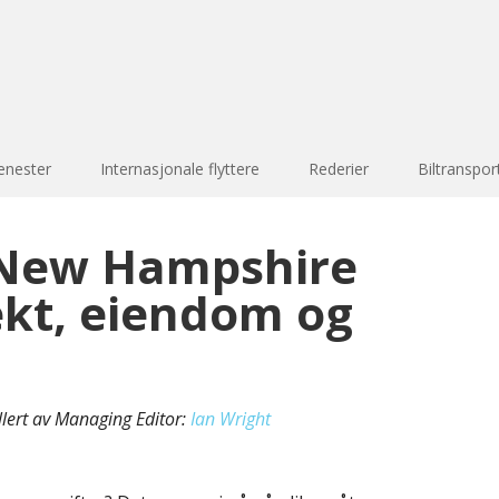
enester
Internasjonale flyttere
Rederier
Biltranspor
 New Hampshire
ekt, eiendom og
llert av Managing Editor:
Ian Wright