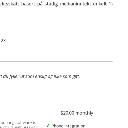
ektsskatt_basert_på_statlig_medianinntekt_enkelt_1}}
{{m
023
&do
 du fyller ut som enslig og ikke som gitt.
o
$20.00 monthly
counting software is
Phone integration
e cloud, with easy-to-