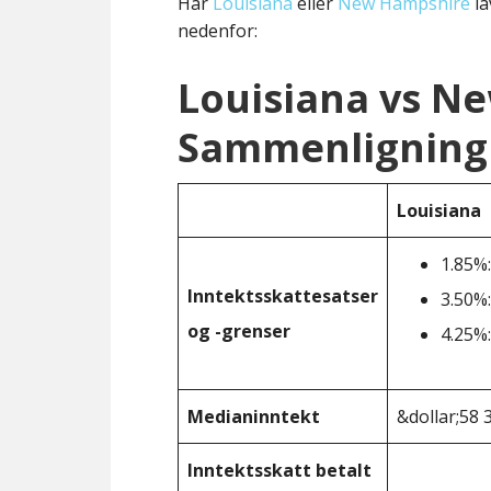
Har
Louisiana
eller
New Hampshire
la
nedenfor:
Louisiana vs N
Sammenligning 
Louisiana
1.85%:
Inntektsskattesatser
3.50%:
og -grenser
4.25%:
Medianinntekt
&dollar;58 
Inntektsskatt betalt