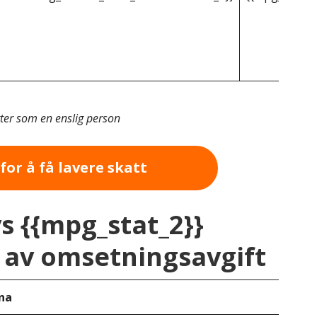
tter som en enslig person
for å få lavere skatt
vs {{mpg_stat_2}}
av omsetningsavgift
na