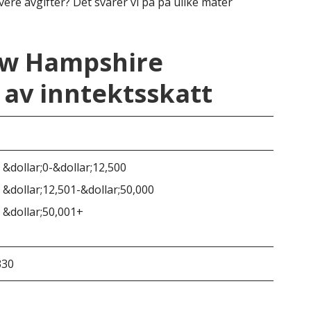
vere avgifter? Det svarer vi på på ulike måter
ew Hampshire
av inntektsskatt
New
 &dollar;0-&dollar;12,500
 &dollar;12,501-&dollar;50,000
5% 
 &dollar;50,001+
330
&do