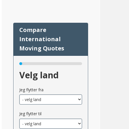
ire
75
Velg land
Jeg flytter fra
Jeg flytter til
msnittlig_inntekt_etter_eiendomsskatt_2}}