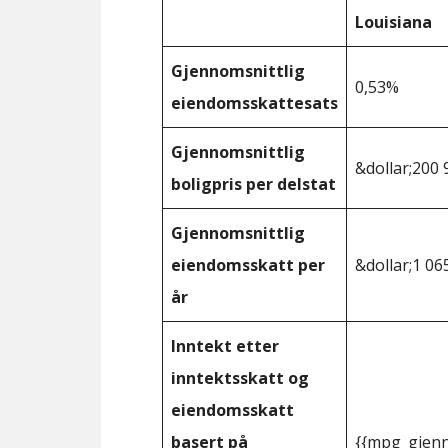
Louisiana
Gjennomsnittlig
0,53%
eiendomsskattesats
Gjennomsnittlig
&dollar;200 
boligpris per delstat
Gjennomsnittlig
eiendomsskatt per
&dollar;1 06
år
Inntekt etter
inntektsskatt og
eiendomsskatt
basert på
{{mpg_gjenn