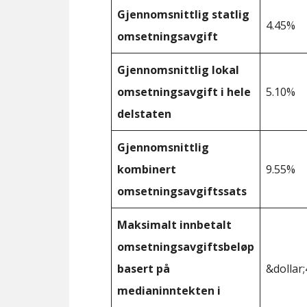
Gjennomsnittlig statlig
4.45%
omsetningsavgift
Gjennomsnittlig lokal
omsetningsavgift i hele
5.10%
delstaten
Gjennomsnittlig
kombinert
9.55%
omsetningsavgiftssats
Maksimalt innbetalt
omsetningsavgiftsbeløp
basert på
&dollar;
medianinntekten i