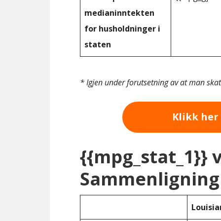
medianinntekten
for husholdninger i
staten
* Igjen under forutsetning av at man ska
Klikk her 
{{mpg_stat_1}} 
Sammenligning 
Louisia