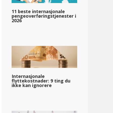
pg_inntektsskatt_basert_på_statens_medianinntekt_enkelt_
11 beste internasjonale
pengeoverføringstjenester i
2026
llar;73 509
Internasjonale
flyttekostnader: 9 ting du
ikke kan ignorere