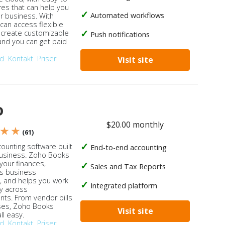
res that can help you
Automated workflows
ur business. With
 can access flexible
, create customizable
Push notifications
 and you can get paid
od
Kontakt
Priser
Visit site
o
$20.00 monthly
 ★ ★
(61)
ounting software built
End-to-end accounting
business. Zoho Books
our finances,
Sales and Tax Reports
s business
, and helps you work
Integrated platform
ly across
ts. From vendor bills
ses, Zoho Books
Visit site
ll easy.
od
Kontakt
Priser