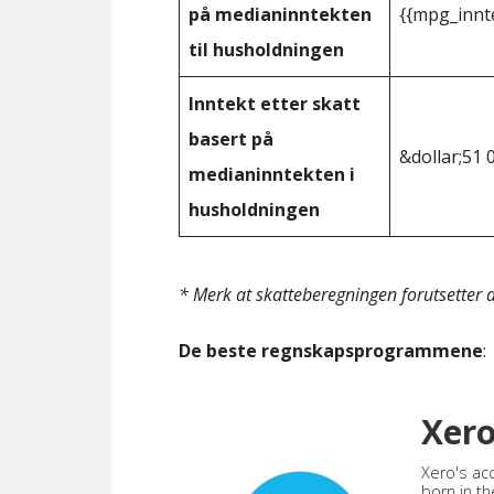
på medianinntekten
{{mpg_innt
til husholdningen
Inntekt etter skatt
basert på
&dollar;51 
medianinntekten i
husholdningen
* Merk at skatteberegningen forutsetter at
De beste regnskapsprogrammene
:
Xer
Xero's ac
born in th