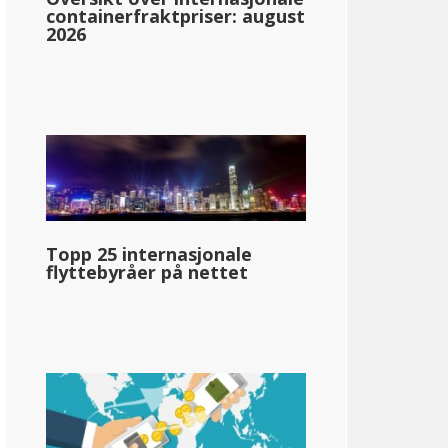
containerfraktpriser: august
2026
 Hampshire
Topp 25 internasjonale
flyttebyråer på nettet
kun på renter og utbytte
llar;84 970