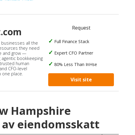
Request
t.com
Full Finance Stack
s businesses all the
 resources they need
Expert CFO Partner
e and grow —
 agentic bookkeeping
 trusted human
80% Less Than InHse
 and CFO-level
n one place.
Visit site
ew Hampshire
 av eiendomsskatt