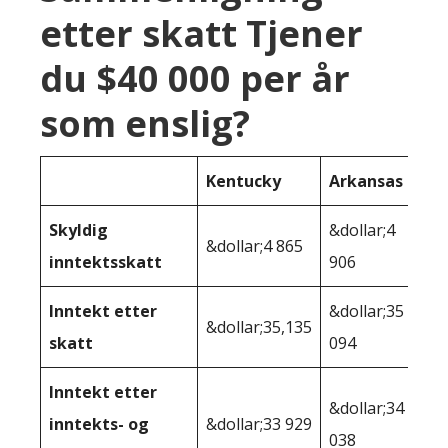
etter skatt Tjener
du $40 000 per år
som enslig?
Kentucky
Arkansas
Skyldig
&dollar;4
&dollar;4 865
inntektsskatt
906
Inntekt etter
&dollar;35
&dollar;35,135
skatt
094
Inntekt etter
&dollar;34
inntekts- og
&dollar;33 929
038