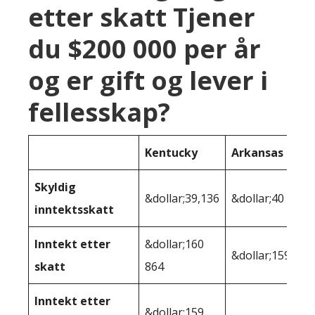
etter skatt Tjener
du $200 000 per år
og er gift og lever i
fellesskap?
Kentucky
Arkansas
Skyldig
&dollar;39,136
&dollar;40 080
inntektsskatt
Inntekt etter
&dollar;160
&dollar;159 920
skatt
864
Inntekt etter
&dollar;159