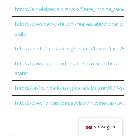
https://en.wikipedia.org/wiki/State_income_tax#Rates
https://www.bankrate.com/real-estate/property-tax-
state
https://fred.stlouisfed.org/release/tables?eid=25951
https://www.fool.com/the-ascent/research/average-h
state/
https://taxfoundation.org/data/all/state/2022-sales-t
https://www.forbes.com/advisor/income-tax-calculato
Norwegian