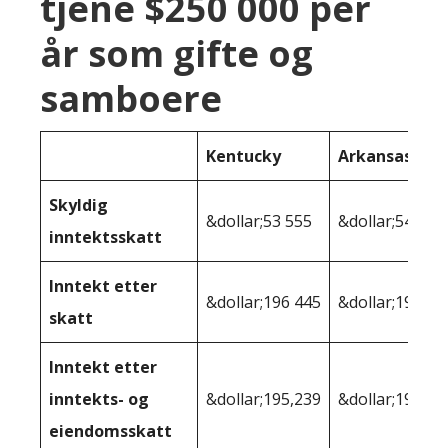
tjene $250 000 per
år som gifte og
samboere
Kentucky
Arkansas
Skyldig
&dollar;53 555
&dollar;54 749
inntektsskatt
Inntekt etter
&dollar;196 445
&dollar;195,25
skatt
Inntekt etter
inntekts- og
&dollar;195,239
&dollar;194,19
eiendomsskatt