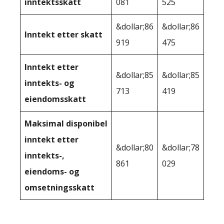
inntektsskatt
081
525
&dollar;86
&dollar;86
Inntekt etter skatt
919
475
Inntekt etter
&dollar;85
&dollar;85
inntekts- og
713
419
eiendomsskatt
Maksimal disponibel
inntekt etter
&dollar;80
&dollar;78
inntekts-,
861
029
eiendoms- og
omsetningsskatt