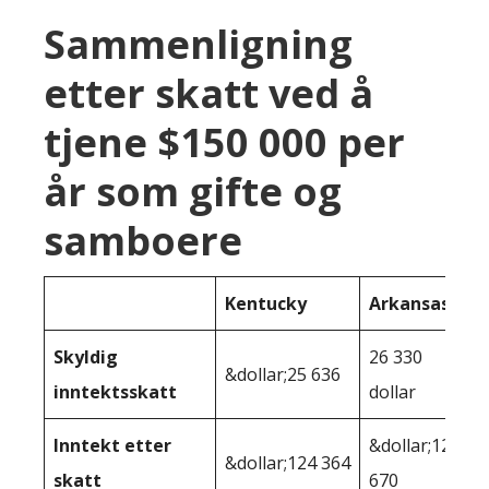
Sammenligning
etter skatt ved å
tjene $150 000 per
år som gifte og
samboere
Kentucky
Arkansas
Skyldig
26 330
&dollar;25 636
inntektsskatt
dollar
Inntekt etter
&dollar;123
&dollar;124 364
skatt
670