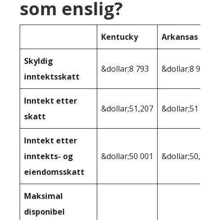
som enslig?
Kentucky
Arkansas
Skyldig
&dollar;8 793
&dollar;8 933
inntektsskatt
Inntekt etter
&dollar;51,207
&dollar;51 067
skatt
Inntekt etter
inntekts- og
&dollar;50 001
&dollar;50,011
eiendomsskatt
Maksimal
disponibel