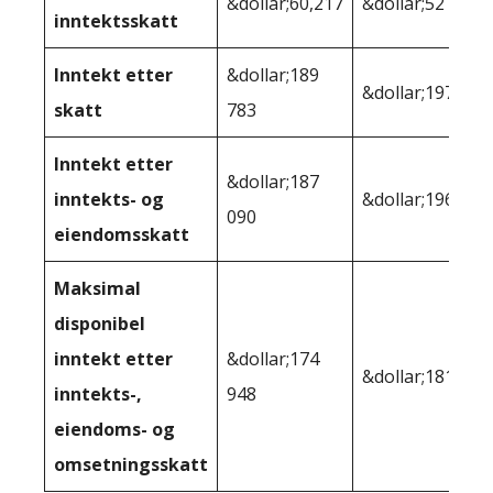
&dollar;60,217
&dollar;52 028
inntektsskatt
Inntekt etter
&dollar;189
&dollar;197 972
skatt
783
Inntekt etter
&dollar;187
inntekts- og
&dollar;196,209
090
eiendomsskatt
Maksimal
disponibel
inntekt etter
&dollar;174
&dollar;181 945
inntekts-,
948
eiendoms- og
omsetningsskatt