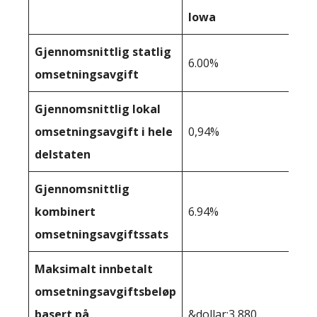
Iowa
Gjennomsnittlig statlig
6.00%
omsetningsavgift
Gjennomsnittlig lokal
omsetningsavgift i hele
0,94%
delstaten
Gjennomsnittlig
kombinert
6.94%
omsetningsavgiftssats
Maksimalt innbetalt
omsetningsavgiftsbeløp
basert på
&dollar;3 880