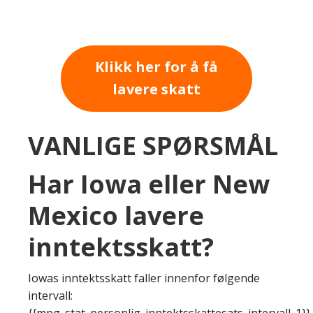
Klikk her for å få
lavere skatt
VANLIGE SPØRSMÅL
Har Iowa eller New
Mexico lavere
inntektsskatt?
Iowas inntektsskatt faller innenfor følgende
intervall:
{{mpg_stat_personlig_inntektsskattesats_intervall_1}}