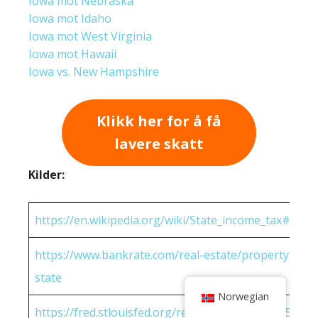
Iowa mot Nebraska
Iowa mot Idaho
Iowa mot West Virginia
Iowa mot Hawaii
Iowa vs. New Hampshire
Klikk her for å få
lavere skatt
Kilder:
https://en.wikipedia.org/wiki/State_income_tax#Rates
https://www.bankrate.com/real-estate/property-tax-
state
Norwegian
https://fred.stlouisfed.org/release/tables?eid=25951