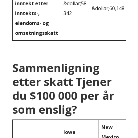
inntekt etter
&dollar;58
&dollar;60,148
inntekts-,
342
eiendoms- og
omsetningsskatt
Sammenligning
etter skatt Tjener
du $100 000 per år
som enslig?
New
Iowa
Mexico