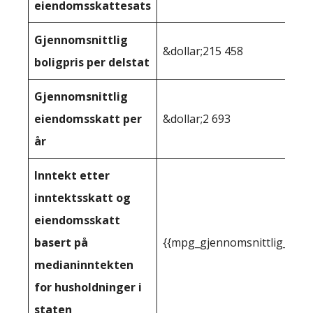
eiendomsskattesats
Gjennomsnittlig
&dollar;215 458
boligpris per delstat
Gjennomsnittlig
eiendomsskatt per
&dollar;2 693
år
Inntekt etter
inntektsskatt og
eiendomsskatt
basert på
{{mpg_gjennomsnittlig_innt
medianinntekten
for husholdninger i
staten