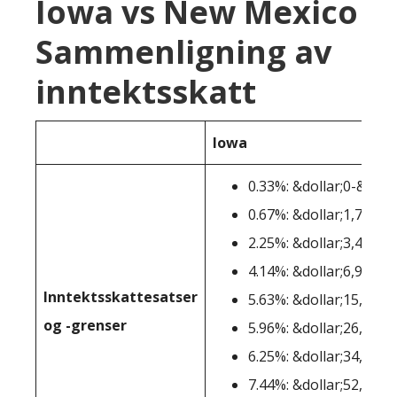
Iowa vs New Mexico
Sammenligning av
inntektsskatt
Iowa
0.33%: &dollar;0-&dolla
0.67%: &dollar;1,744-&
2.25%: &dollar;3,487-&
4.14%: &dollar;6,973-&
Inntektsskattesatser
5.63%: &dollar;15,688-
og -grenser
5.96%: &dollar;26,146-
6.25%: &dollar;34,861-
7.44%: &dollar;52,291-