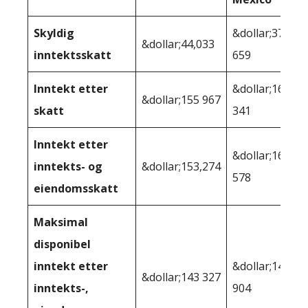
Skyldig
&dollar;37
&dollar;44,033
inntektsskatt
659
Inntekt etter
&dollar;162
&dollar;155 967
skatt
341
Inntekt etter
&dollar;160
inntekts- og
&dollar;153,274
578
eiendomsskatt
Maksimal
disponibel
inntekt etter
&dollar;148
&dollar;143 327
inntekts-,
904