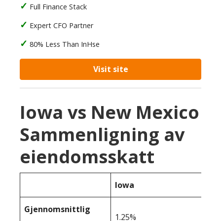
Full Finance Stack
Expert CFO Partner
80% Less Than InHse
Visit site
Iowa vs New Mexico
Sammenligning av
eiendomsskatt
Iowa
Gjennomsnittlig
1.25%