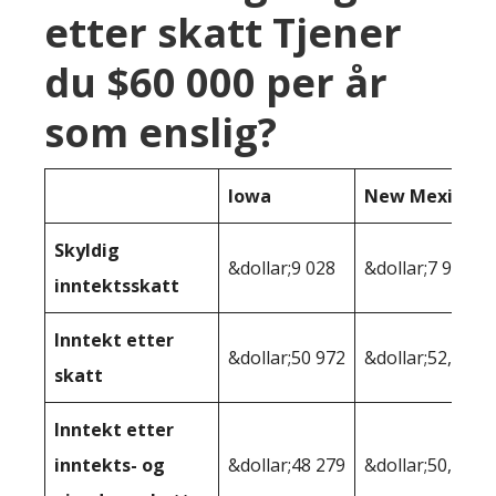
etter skatt Tjener
du $60 000 per år
som enslig?
Iowa
New Mexico
Skyldig
&dollar;9 028
&dollar;7 994
inntektsskatt
Inntekt etter
&dollar;50 972
&dollar;52,006
skatt
Inntekt etter
inntekts- og
&dollar;48 279
&dollar;50,243