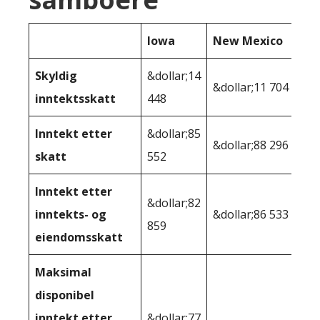
Iowa
New Mexico
Skyldig
&dollar;14
&dollar;11 704
inntektsskatt
448
Inntekt etter
&dollar;85
&dollar;88 296
skatt
552
Inntekt etter
&dollar;82
inntekts- og
&dollar;86 533
859
eiendomsskatt
Maksimal
disponibel
inntekt etter
&dollar;77