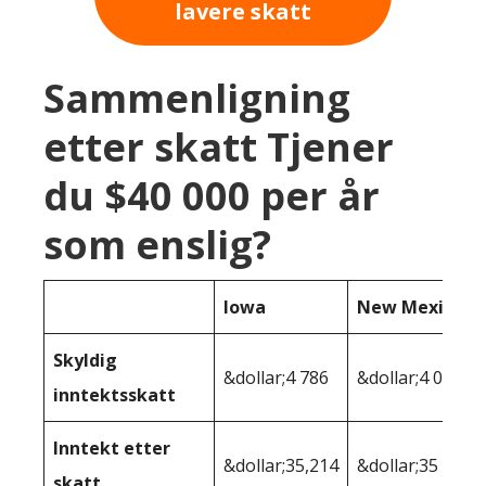
lavere skatt
Sammenligning
etter skatt Tjener
du $40 000 per år
som enslig?
Iowa
New Mexico
Skyldig
&dollar;4 786
&dollar;4 086
inntektsskatt
Inntekt etter
&dollar;35,214
&dollar;35 914
skatt