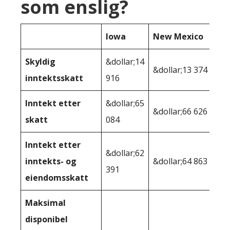
som enslig?
Iowa
New Mexico
Skyldig
&dollar;14
&dollar;13 374
inntektsskatt
916
Inntekt etter
&dollar;65
&dollar;66 626
skatt
084
Inntekt etter
&dollar;62
inntekts- og
&dollar;64 863
391
eiendomsskatt
Maksimal
disponibel