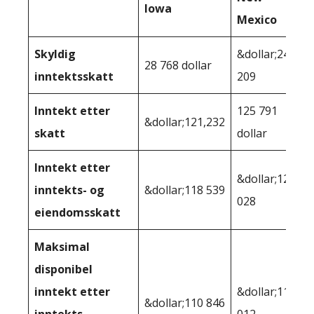
Iowa
Mexico
Skyldig
&dollar;24
28 768 dollar
inntektsskatt
209
Inntekt etter
125 791
&dollar;121,232
skatt
dollar
Inntekt etter
&dollar;124
inntekts- og
&dollar;118 539
028
eiendomsskatt
Maksimal
disponibel
inntekt etter
&dollar;115
&dollar;110 846
inntekts-,
012