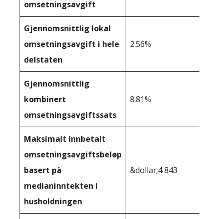
omsetningsavgift
Gjennomsnittlig lokal
omsetningsavgift i hele
2.56%
delstaten
Gjennomsnittlig
kombinert
8.81%
omsetningsavgiftssats
Maksimalt innbetalt
omsetningsavgiftsbeløp
basert på
&dollar;4 843
medianinntekten i
husholdningen