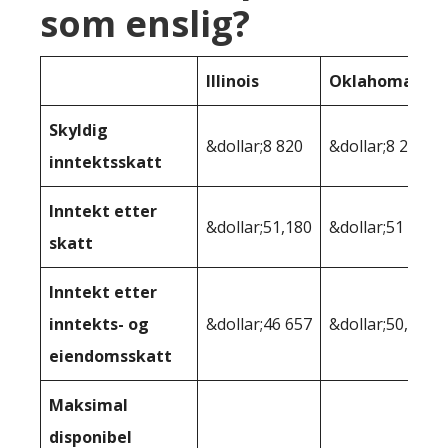
som enslig?
Illinois
Oklahoma
Skyldig
&dollar;8 820
&dollar;8 280
inntektsskatt
Inntekt etter
&dollar;51,180
&dollar;51 720
skatt
Inntekt etter
inntekts- og
&dollar;46 657
&dollar;50,198
eiendomsskatt
Maksimal
disponibel