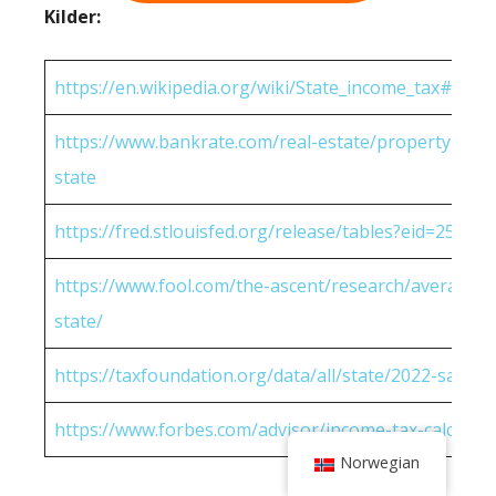
Kilder:
https://en.wikipedia.org/wiki/State_income_tax#Rates
https://www.bankrate.com/real-estate/property-tax-
state
https://fred.stlouisfed.org/release/tables?eid=25951
https://www.fool.com/the-ascent/research/average-h
state/
https://taxfoundation.org/data/all/state/2022-sales-t
https://www.forbes.com/advisor/income-tax-calculato
Norwegian