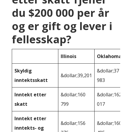
du $200 000 per år
og er gift og lever i
fellesskap?
Illinois
Oklahoma
Skyldig
&dollar;37
&dollar;39,201
inntektsskatt
983
Inntekt etter
&dollar;160
&dollar;162
skatt
799
017
Inntekt etter
&dollar;156
&dollar;160
inntekts- og