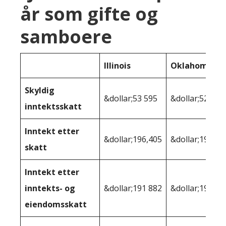
år som gifte og
samboere
Illinois
Oklahoma
Skyldig
&dollar;53 595
&dollar;52,277
inntektsskatt
Inntekt etter
&dollar;196,405
&dollar;197 72
skatt
Inntekt etter
inntekts- og
&dollar;191 882
&dollar;196,20
eiendomsskatt