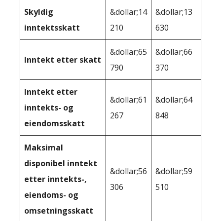
Skyldig
&dollar;14
&dollar;13
inntektsskatt
210
630
&dollar;65
&dollar;66
Inntekt etter skatt
790
370
Inntekt etter
&dollar;61
&dollar;64
inntekts- og
267
848
eiendomsskatt
Maksimal
disponibel inntekt
&dollar;56
&dollar;59
etter inntekts-,
306
510
eiendoms- og
omsetningsskatt