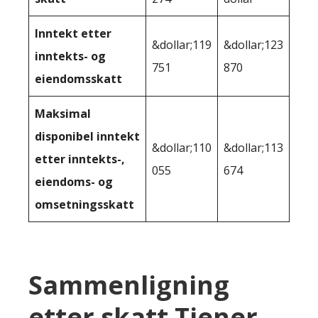
Inntekt etter
&dollar;119
&dollar;123
inntekts- og
751
870
eiendomsskatt
Maksimal
disponibel inntekt
&dollar;110
&dollar;113
etter inntekts-,
055
674
eiendoms- og
omsetningsskatt
Sammenligning
etter skatt Tjener