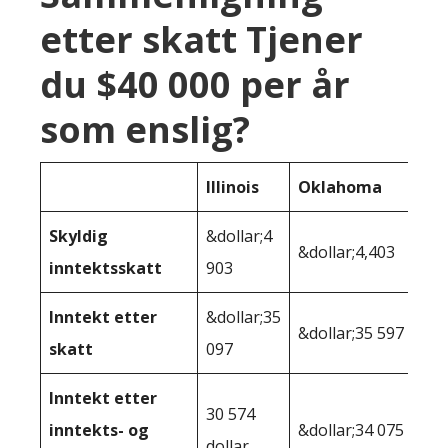
etter skatt Tjener
du $40 000 per år
som enslig?
Illinois
Oklahoma
Skyldig
&dollar;4
&dollar;4,403
inntektsskatt
903
Inntekt etter
&dollar;35
&dollar;35 597
skatt
097
Inntekt etter
30 574
inntekts- og
&dollar;34 075
dollar