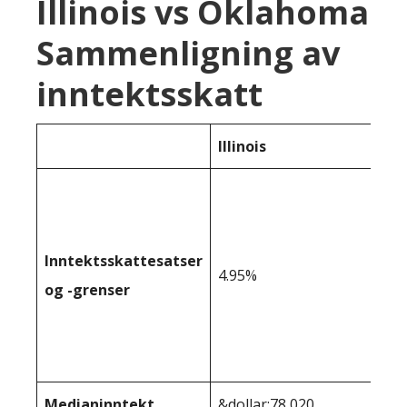
Illinois vs Oklahoma
Sammenligning av
inntektsskatt
Illinois
Inntektsskattesatser
4.95%
og -grenser
Medianinntekt
&dollar;78 020