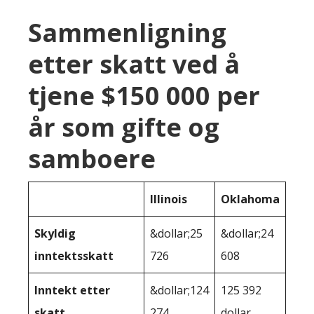
Sammenligning
etter skatt ved å
tjene $150 000 per
år som gifte og
samboere
Illinois
Oklahoma
Skyldig
&dollar;25
&dollar;24
inntektsskatt
726
608
Inntekt etter
&dollar;124
125 392
skatt
274
dollar