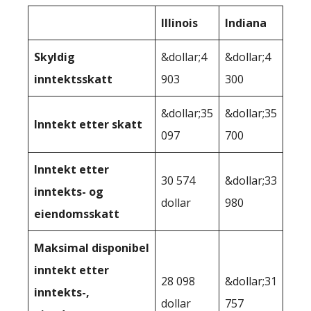
Illinois
Indiana
Skyldig
&dollar;4
&dollar;4
inntektsskatt
903
300
&dollar;35
&dollar;35
Inntekt etter skatt
097
700
Inntekt etter
30 574
&dollar;33
inntekts- og
dollar
980
eiendomsskatt
Maksimal disponibel
inntekt etter
28 098
&dollar;31
inntekts-,
dollar
757