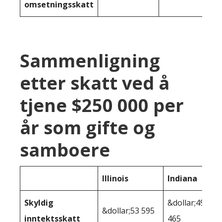
omsetningsskatt
Sammenligning
etter skatt ved å
tjene $250 000 per
år som gifte og
samboere
Illinois
Indiana
Skyldig
&dollar;49
&dollar;53 595
inntektsskatt
465