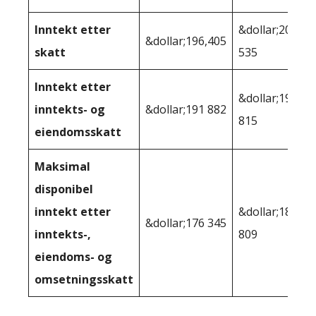
Inntekt etter
&dollar;200
&dollar;196,405
skatt
535
Inntekt etter
&dollar;198
inntekts- og
&dollar;191 882
815
eiendomsskatt
Maksimal
disponibel
inntekt etter
&dollar;185
&dollar;176 345
inntekts-,
809
eiendoms- og
omsetningsskatt