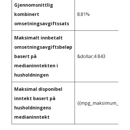
Gjennomsnittlig
kombinert
8.81%
omsetningsavgiftssats
Maksimalt innbetalt
omsetningsavgiftsbeløp
basert på
&dollar;4 843
medianinntekten i
husholdningen
Maksimal disponibel
inntekt basert på
{{mpg_maksimum_inntekt
husholdningens
medianinntekt