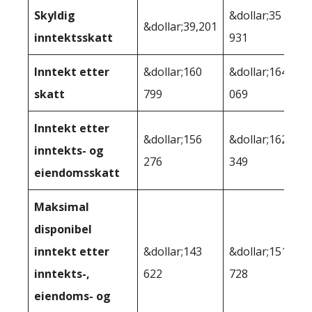
Skyldig
&dollar;35
&dollar;39,201
inntektsskatt
931
Inntekt etter
&dollar;160
&dollar;164
skatt
799
069
Inntekt etter
&dollar;156
&dollar;162
inntekts- og
276
349
eiendomsskatt
Maksimal
disponibel
inntekt etter
&dollar;143
&dollar;151
inntekts-,
622
728
eiendoms- og