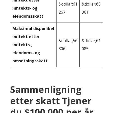
Inntekt etter
&dollar;61
&dollar;65
inntekts- og
267
361
eiendomsskatt
Maksimal disponibel
inntekt etter
&dollar;56
&dollar;61
inntekts-,
306
085
eiendoms- og
omsetningsskatt
Sammenligning
etter skatt Tjener
du $100 000 per år