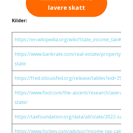
lavere skatt
Kilder:
https://en.wikipedia.org/wiki/State_income_tax#Rates
https://www.bankrate.com/real-estate/property-tax-
state
https://fred.stlouisfed.org/release/tables?eid=25951
https://www.fool.com/the-ascent/research/average-h
state/
https://taxfoundation.org/data/all/state/2022-sales-t
https://www.forbes.com/advisor/income-tax-calculato