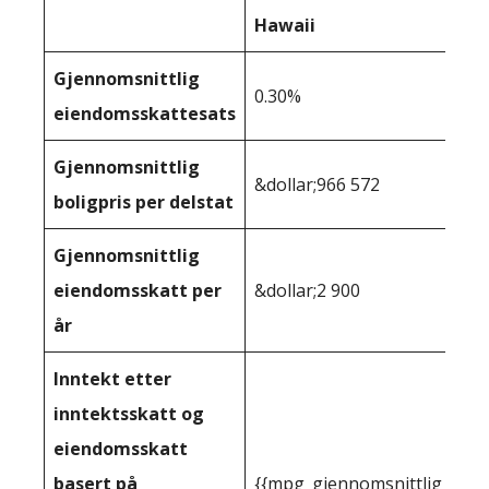
Hawaii
Gjennomsnittlig
0.30%
eiendomsskattesats
Gjennomsnittlig
&dollar;966 572
boligpris per delstat
Gjennomsnittlig
eiendomsskatt per
&dollar;2 900
år
Inntekt etter
inntektsskatt og
eiendomsskatt
basert på
{{mpg_gjennomsnittlig_innt