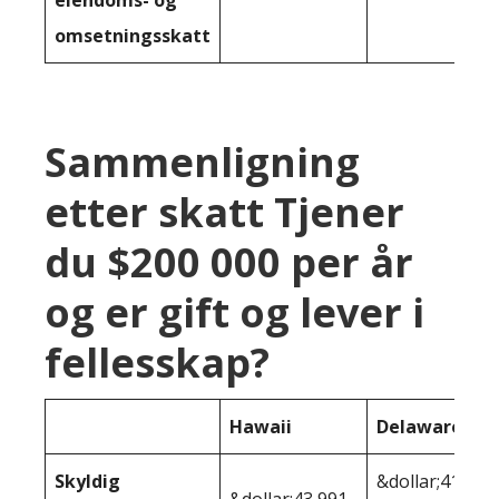
omsetningsskatt
Sammenligning
etter skatt Tjener
du $200 000 per år
og er gift og lever i
fellesskap?
Hawaii
Delaware
Skyldig
&dollar;41
&dollar;43 991