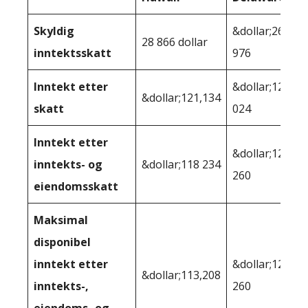
Skyldig
&dollar;26
28 866 dollar
inntektsskatt
976
Inntekt etter
&dollar;123
&dollar;121,134
skatt
024
Inntekt etter
&dollar;121
inntekts- og
&dollar;118 234
260
eiendomsskatt
Maksimal
disponibel
inntekt etter
&dollar;121
&dollar;113,208
inntekts-,
260
eiendoms- og