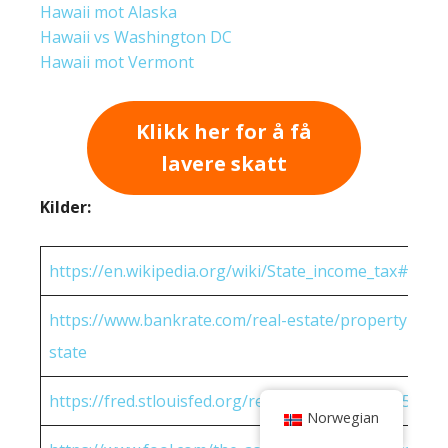
Hawaii mot Alaska
Hawaii vs Washington DC
Hawaii mot Vermont
Klikk her for å få
lavere skatt
Kilder:
https://en.wikipedia.org/wiki/State_income_tax#Rates
https://www.bankrate.com/real-estate/property-tax-
state
https://fred.stlouisfed.org/release/tables?eid=25951
Norwegian