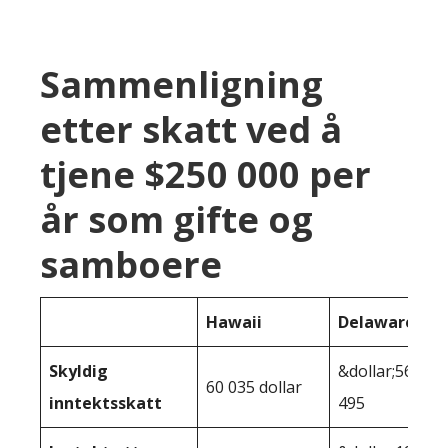
Sammenligning
etter skatt ved å
tjene $250 000 per
år som gifte og
samboere
Hawaii
Delaware
Skyldig
&dollar;56
60 035 dollar
inntektsskatt
495