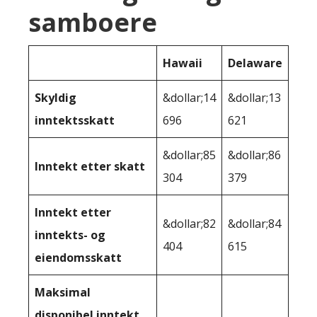
samboere
Hawaii
Delaware
Skyldig
&dollar;14
&dollar;13
inntektsskatt
696
621
&dollar;85
&dollar;86
Inntekt etter skatt
304
379
Inntekt etter
&dollar;82
&dollar;84
inntekts- og
404
615
eiendomsskatt
Maksimal
disponibel inntekt