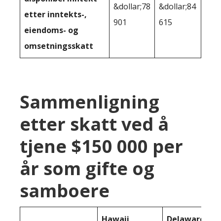
&dollar;78
&dollar;84
etter inntekts-,
901
615
eiendoms- og
omsetningsskatt
Sammenligning
etter skatt ved å
tjene $150 000 per
år som gifte og
samboere
Hawaii
Delaware