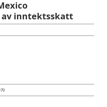
 Mexico
av inntektsskatt
New
370
&do