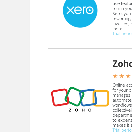
use featu
to run yo
Xero, you
reporting
invoices,
faster.
Trial peri
Zoh
★ ★ ★
Online acc
for your 
manages y
automate
workflows
collective
departmen
to expen
makes it a
Trial peri