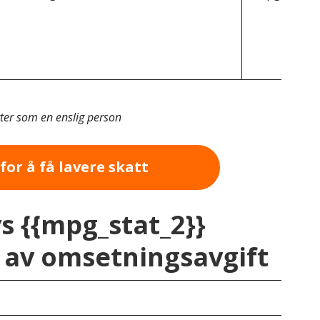
tter som en enslig person
for å få lavere skatt
vs {{mpg_stat_2}}
av omsetningsavgift