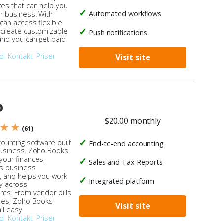
res that can help you
Automated workflows
ur business. With
 can access flexible
, create customizable
Push notifications
 and you can get paid
od
Kontakt
Priser
Visit site
o
$20.00 monthly
 ★ ★
(61)
ounting software built
End-to-end accounting
business. Zoho Books
our finances,
Sales and Tax Reports
s business
, and helps you work
Integrated platform
ly across
ts. From vendor bills
ses, Zoho Books
Visit site
ll easy.
od
Kontakt
Priser