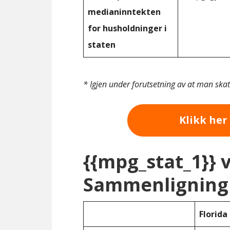
medianinntekten
for husholdninger i
staten
* Igjen under forutsetning av at man ska
Klikk her 
{{mpg_stat_1}} 
Sammenligning 
Florida