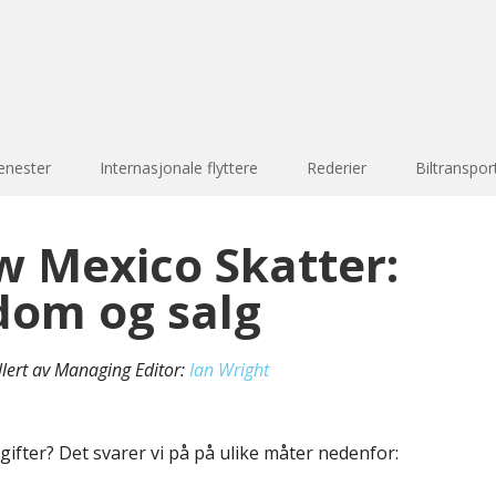
enester
Internasjonale flyttere
Rederier
Biltranspor
w Mexico Skatter:
dom og salg
llert av Managing Editor:
Ian Wright
gifter? Det svarer vi på på ulike måter nedenfor: