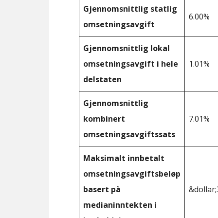
Gjennomsnittlig statlig
6.00%
omsetningsavgift
Gjennomsnittlig lokal
omsetningsavgift i hele
1.01%
delstaten
Gjennomsnittlig
kombinert
7.01%
omsetningsavgiftssats
Maksimalt innbetalt
omsetningsavgiftsbeløp
basert på
&dollar;
medianinntekten i