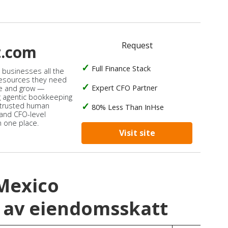
Request
t.com
Full Finance Stack
s businesses all the
 resources they need
Expert CFO Partner
e and grow —
 agentic bookkeeping
 trusted human
80% Less Than InHse
 and CFO-level
n one place.
Visit site
 Mexico
 av eiendomsskatt