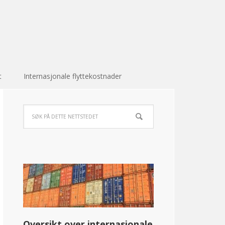
t
Internasjonale flyttekostnader
Oversikt over internasjonale