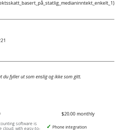
ektsskatt_basert_på_statlig_medianinntekt_enkelt_1}}
{{m
221
&do
 du fyller ut som enslig og ikke som gitt.
o
$20.00 monthly
counting software is
Phone integration
e cloud, with easy-to-